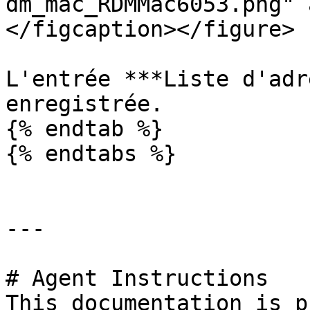
dm_mac_RDMMac6053.png" 
</figcaption></figure>

L'entrée ***Liste d'adr
enregistrée.

{% endtab %}

{% endtabs %}

---

# Agent Instructions

This documentation is p