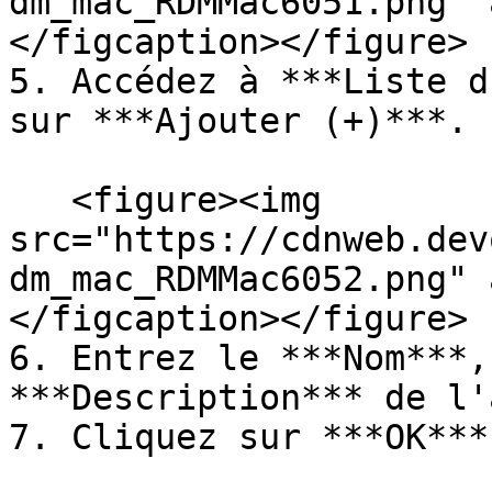
dm_mac_RDMMac6051.png" 
</figcaption></figure>

5. Accédez à ***Liste d
sur ***Ajouter (+)***.

   <figure><img 
src="https://cdnweb.dev
dm_mac_RDMMac6052.png" 
</figcaption></figure>

6. Entrez le ***Nom***,
***Description*** de l'
7. Cliquez sur ***OK***