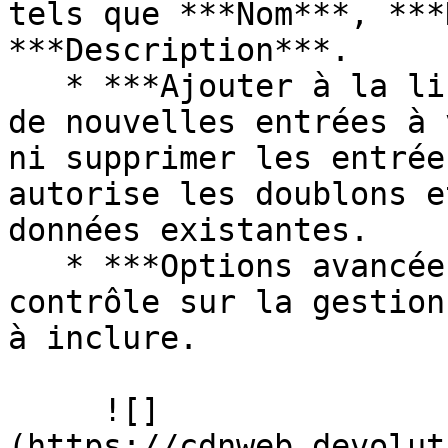
tels que ***Nom***, ***
***Description***.

   * ***Ajouter à la liste existante*** : Ajoute 
de nouvelles entrées à 
ni supprimer les entrée
autorise les doublons e
données existantes.

   * ***Options avancées*** : Vous donne le 
contrôle sur la gestion
à inclure.

     ![]
(https://cdnweb.devolut