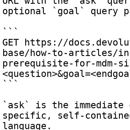
URL with the `ask` quer
optional `goal` query p
```

GET https://docs.devolu
base/how-to-articles/in
prerequisite-for-mdm-si
<question>&goal=<endgoal
```

`ask` is the immediate 
specific, self-containe
language.
