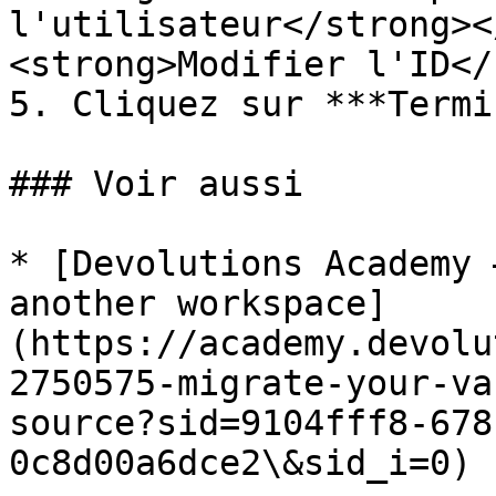
l'utilisateur</strong><
<strong>Modifier l'ID</
5. Cliquez sur ***Termi
### Voir aussi

* [Devolutions Academy 
another workspace]
(https://academy.devolu
2750575-migrate-your-va
source?sid=9104fff8-678
0c8d00a6dce2\&sid_i=0)
