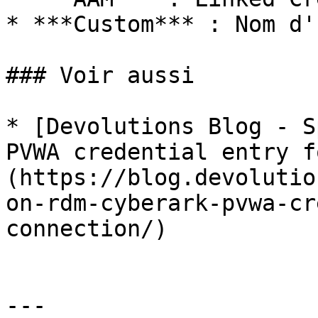
* ***Custom*** : Nom d'
### Voir aussi

* [Devolutions Blog - S
PVWA credential entry f
(https://blog.devolutio
on-rdm-cyberark-pvwa-cr
connection/)

---
