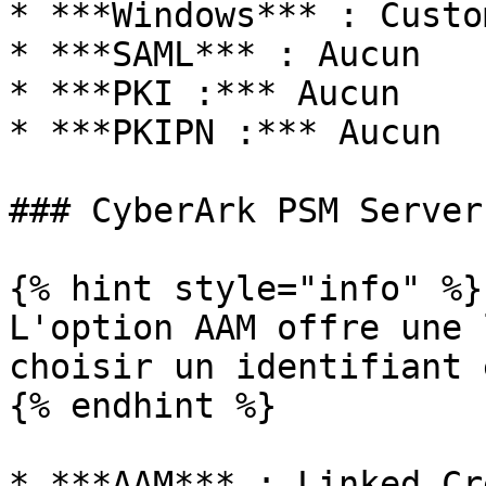
* ***Windows*** : Custo
* ***SAML*** : Aucun

* ***PKI :*** Aucun

* ***PKIPN :*** Aucun

### CyberArk PSM Server
{% hint style="info" %}

L'option AAM offre une 
choisir un identifiant 
{% endhint %}

* ***AAM*** : Linked Cr