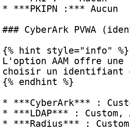
* ***PKIPN :*** Aucun

### CyberArk PVWA (iden
{% hint style="info" %}

L'option AAM offre une 
choisir un identifiant 
{% endhint %}

* ***CyberArk*** : Cust
* ***LDAP*** : Custom, A
* ***Radius*** : Custom