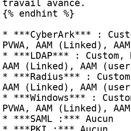
travail avancé.

{% endhint %}

* ***CyberArk*** : Cust
PVWA, AAM (Linked), AAM
* ***LDAP*** : Custom, 
AAM (Linked), AAM (user
* ***Radius*** : Custom
AAM (Linked), AAM (user
* ***Windows*** : Custo
PVWA, AAM (Linked), AAM
* ***SAML :*** Aucun

* ***PKI :*** Aucun
