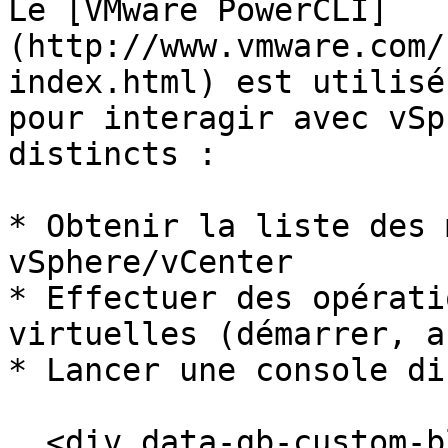
Le [VMware PowerCLI]
(http://www.vmware.com/
index.html) est utilisé
pour interagir avec vSp
distincts :

* Obtenir la liste des 
vSphere/vCenter

* Effectuer des opérati
virtuelles (démarrer, a
* Lancer une console di
  <div data-gb-custom-block data-tag="hint" data-