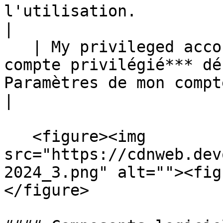
l'utilisation.                                                                                                                                                        
|

   | My privileged account   | Utiliser ***Mon 
compte privilégié*** dé
Paramètres de mon compte***.                                                                                                   
|

   <figure><img 
src="https://cdnweb.dev
2024_3.png" alt=""><fig
</figure>
