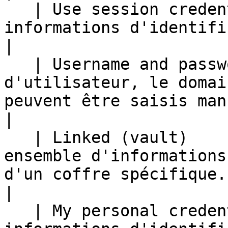
   | Use session credentials | Utiliser les mêmes 
informations d'identification que la session.                                                        
|

   | Username and password   | Le nom 
d'utilisateur, le domai
peuvent être saisis manuellement.                                                                                  
|

   | Linked (vault)          | Spécifier un 
ensemble d'informations
d'un coffre spécifique.                                                                                                                                 
|

   | My personal credentials | Utiliser [***Mes 