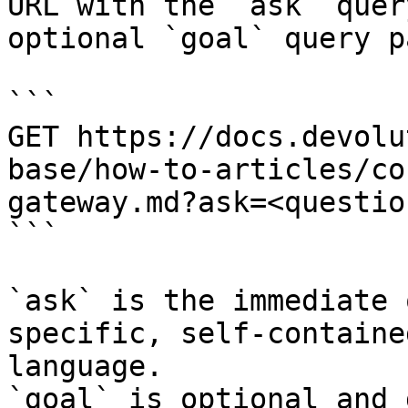
URL with the `ask` quer
optional `goal` query p
```

GET https://docs.devolu
base/how-to-articles/co
gateway.md?ask=<questio
```

`ask` is the immediate 
specific, self-containe
language.

`goal` is optional and 