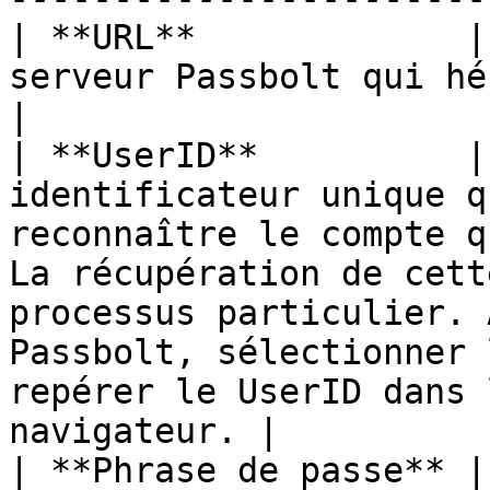
| **URL**             |
serveur Passbolt qui héberge son API.                                                                                                                                                    
|

| **UserID**          |
identificateur unique q
reconnaître le compte q
La récupération de cett
processus particulier. 
Passbolt, sélectionner 
repérer le UserID dans 
navigateur. |

| **Phrase de passe** |