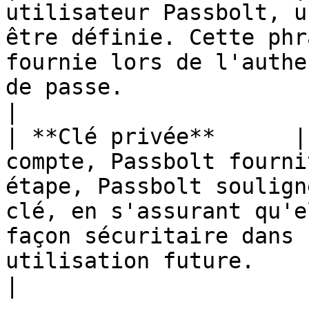
utilisateur Passbolt, u
être définie. Cette phr
fournie lors de l'authe
de passe.                                                                                                                                                  
|

| **Clé privée**      |
compte, Passbolt fourni
étape, Passbolt soulign
clé, en s'assurant qu'e
façon sécuritaire dans 
utilisation future.                                                                                               
|
