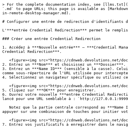
> For the complete documentation index, see [llms.txt](
`.md` to page URLs; this page is available as [Markdown
in-remote-desktop-manager.md).

# Configurer une entrée de redirection d'identifiants d
L'***entrée Credential Redirection*** permet le remplis
### Créer une entrée Credential Redirection

1. Accédez à ***Nouvelle entrée*** – ***Credential Mana
Credential Redirection***.

   <figure><img src="https://cdnweb.devolutions.net/docs/docs_en_kb_KB6040.png" alt=""><figcaption></figcaption></figure>

2. Entrez un ***Nom*** et choisissez un ***Dossier***.

3. Entrez un ***Name ID*** (sensible à la casse). Celui
comme sous-répertoire de l'URL utilisée pour intercepte
4. Sélectionnez un navigateur spécifique ou utilisez ce
   <figure><img src="https://cdnweb.devolutions.net/docs/docs_en_kb_KB6072.png" alt=""><figcaption></figcaption></figure>

5. Cliquez sur ***OK*** pour enregistrer.

6. Ouvrez votre nouvelle ***entrée Credential Redirecti
lancé pour une URL semblable à : `http://127.0.0.1:9999
   Notez que la partie centrale correspond au ***Name ID*** saisi précédemment. Selon votre configuration, les justificatifs sont entrés automatiquement ou vous devez 
appuyer sur une combinaison de touches pour initier vot
   <figure><img src="https://cdnweb.devolutions.net/docs/docs_en_kb_KB6073.png" alt=""><figcaption></figcaption></figure>

7. Entrez vos justificatifs à enregistrer dans le navig