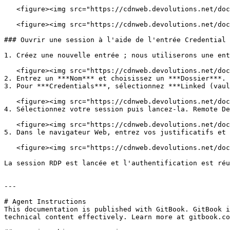
   <figure><img src="https://cdnweb.devolutions.net/docs/docs_en_kb_KB6074.png" alt=""><figcaption></figcaption></figure>

   <figure><img src="https://cdnweb.devolutions.net/docs/docs_en_kb_KB6075.png" alt=""><figcaption></figcaption></figure>

### Ouvrir une session à l'aide de l'entrée Credential 
1. Créez une nouvelle entrée ; nous utiliserons une ent
   <figure><img src="https://cdnweb.devolutions.net/docs/docs_en_kb_KB6078.png" alt=""><figcaption></figcaption></figure>

2. Entrez un ***Nom*** et choisissez un ***Dossier***.

3. Pour ***Credentials***, sélectionnez ***Linked (vaul
   <figure><img src="https://cdnweb.devolutions.net/docs/docs_en_kb_KB6077.png" alt=""><figcaption></figcaption></figure>

4. Sélectionnez votre session puis lancez-la. Remote De
   <figure><img src="https://cdnweb.devolutions.net/docs/docs_en_kb_KB6079.png" alt=""><figcaption></figcaption></figure>

5. Dans le navigateur Web, entrez vos justificatifs et 
   <figure><img src="https://cdnweb.devolutions.net/docs/docs_en_kb_KB6080.png" alt=""><figcaption></figcaption></figure>

La session RDP est lancée et l'authentification est réu
---

# Agent Instructions

This documentation is published with GitBook. GitBook i
technical content effectively. Learn more at gitbook.co