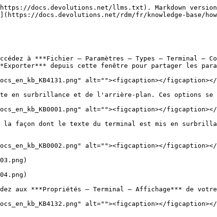
https://docs.devolutions.net/llms.txt). Markdown version
](https://docs.devolutions.net/rdm/fr/knowledge-base/how
ccédez à ***Fichier – Paramètres – Types – Terminal – Co
*Exporter*** depuis cette fenêtre pour partager les para
ocs_en_kb_KB4131.png" alt=""><figcaption></figcaption></
te en surbrillance et de l'arrière-plan. Ces options se 
ocs_en_kb_KB0001.png" alt=""><figcaption></figcaption></
 la façon dont le texte du terminal est mis en surbrilla
ocs_en_kb_KB0002.png" alt=""><figcaption></figcaption></
03.png)

04.png)

dez aux ***Propriétés – Terminal – Affichage*** de votre
ocs_en_kb_KB4132.png" alt=""><figcaption></figcaption></