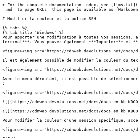
> For the complete documentation index, see [llms.txt](
`.md` to page URLs; this page is available as [Markdown
# Modifier la couleur et la police SSH

{% tabs %}

{% tab title="Windows" %}

Pour apporter une modification à toutes vos sessions, a
terminal***. Vous pouvez également ***Importer*** et **
<figure><img src="https://cdnweb.devolutions.net/docs/d
Il est également possible de modifier la couleur du tex
<figure><img src="https://cdnweb.devolutions.net/docs/d
Avec le menu déroulant, il est possible de sélectionner
:

<figure><img src="https://cdnweb.devolutions.net/docs/d
![](https://cdnweb.devolutions.net/docs/docs_en_kb_KB00
![](https://cdnweb.devolutions.net/docs/docs_en_kb_KB00
Pour modifier la couleur d'une session spécifique, accé
<figure><img src="https://cdnweb.devolutions.net/docs/d