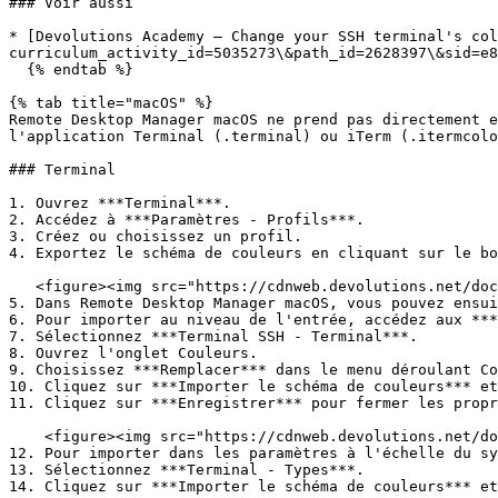
### Voir aussi

* [Devolutions Academy – Change your SSH terminal's col
curriculum_activity_id=5035273\&path_id=2628397\&sid=e8
  {% endtab %}

{% tab title="macOS" %}

Remote Desktop Manager macOS ne prend pas directement e
l'application Terminal (.terminal) ou iTerm (.itermcolo
### Terminal

1. Ouvrez ***Terminal***.

2. Accédez à ***Paramètres - Profils***.

3. Créez ou choisissez un profil.

4. Exportez le schéma de couleurs en cliquant sur le bo
   <figure><img src="https://cdnweb.devolutions.net/docs/RDMM6013_2025_1.png" alt=""><figcaption></figcaption></figure>

5. Dans Remote Desktop Manager macOS, vous pouvez ensui
6. Pour importer au niveau de l'entrée, accédez aux ***
7. Sélectionnez ***Terminal SSH - Terminal***.

8. Ouvrez l'onglet Couleurs.

9. Choisissez ***Remplacer*** dans le menu déroulant Co
10. Cliquez sur ***Importer le schéma de couleurs*** et
11. Cliquez sur ***Enregistrer*** pour fermer les propr
    <figure><img src="https://cdnweb.devolutions.net/docs/RDMM6016_2025_1.png" alt=""><figcaption></figcaption></figure>

12. Pour importer dans les paramètres à l'échelle du sy
13. Sélectionnez ***Terminal - Types***.

14. Cliquez sur ***Importer le schéma de couleurs*** et