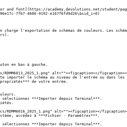
or and font](https://academy.devolutions.net/student/pa
96e17c-7fb7-4606-9192-e167f6fd9d26\&sid_i=0)

n charge l'exportation de schémas de couleurs. Les schém
rs).

uton en bas à gauche.

te importer le schéma au niveau de l'entrée ou dans les 
propriétés*** de votre entrée.

uleurs.

 sélectionnez ***Importer depuis Terminal***.

iétés.

stème, accédez à ***Fichier - Paramètres***.

 sélectionnez ***Importer depuis Terminal***.
