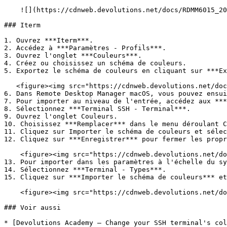
    ![](https://cdnweb.devolutions.net/docs/RDMM6015_2025_1.png)

### Iterm

1. Ouvrez ***Iterm***.

2. Accédez à ***Paramètres - Profils***.

3. Ouvrez l'onglet ***Couleurs***.

4. Créez ou choisissez un schéma de couleurs.

5. Exportez le schéma de couleurs en cliquant sur ***Ex
   <figure><img src="https://cdnweb.devolutions.net/docs/RDMM6014_2025_1.png" alt=""><figcaption></figcaption></figure>

6. Dans Remote Desktop Manager macOS, vous pouvez ensui
7. Pour importer au niveau de l'entrée, accédez aux ***
8. Sélectionnez ***Terminal SSH - Terminal***.

9. Ouvrez l'onglet Couleurs.

10. Choisissez ***Remplacer*** dans le menu déroulant C
11. Cliquez sur Importer le schéma de couleurs et sélec
12. Cliquez sur ***Enregistrer*** pour fermer les propr
    <figure><img src="https://cdnweb.devolutions.net/docs/RDMM6016_2025_1.png" alt=""><figcaption></figcaption></figure>

13. Pour importer dans les paramètres à l'échelle du sy
14. Sélectionnez ***Terminal - Types***.

15. Cliquez sur ***Importer le schéma de couleurs*** et
    <figure><img src="https://cdnweb.devolutions.net/docs/RDMM6015_2025_1.png" alt=""><figcaption></figcaption></figure>

### Voir aussi

* [Devolutions Academy – Change your SSH terminal's col