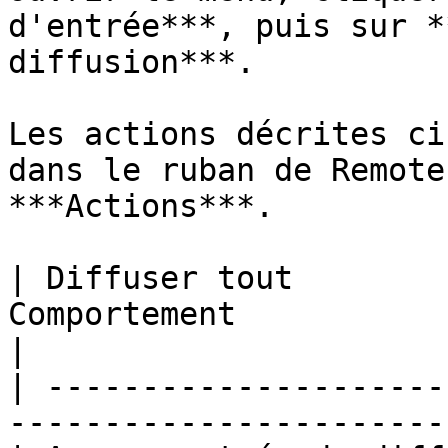
d'entrée***, puis sur *
diffusion***.

Les actions décrites ci
dans le ruban de Remote
***Actions***.

| Diffuser tout        
Comportement                                             
|

| ---------------------
-----------------------