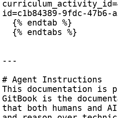
curriculum_activity_id=
id=c1b84389-9fdc-47b6-a
  {% endtab %}

  {% endtabs %}

---

# Agent Instructions

This documentation is p
GitBook is the document
that both humans and AI
and reason over technic