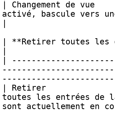
| Changement de vue    
activé, bascule vers une vue 
|

| **Retirer toutes les diffusions** | Comportement            
|

| ---------------------
-----------------------
-----------------------
| Retirer              
toutes les entrées de l
sont actuellement en co