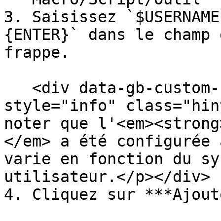
3. Saisissez `$USERNAME
{ENTER}` dans le champ 
frappe.

   <div data-gb-custom-block data-tag="hint" data-
style="info" class="hin
noter que l'<em><strong
</em> a été configurée 
varie en fonction du sy
utilisateur.</p></div>

4. Cliquez sur ***Ajout