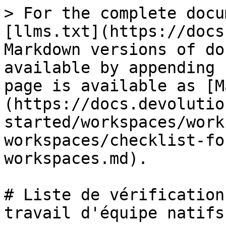
> For the complete documentation index, see [llms.txt](https://docs.devolutions.net/llms.txt). Markdown versions of documentation pages are available by appending `.md` to page URLs; this page is available as [Markdown](https://docs.devolutions.net/rdm/fr/getting-started/workspaces/workspace-types/native-workspaces/checklist-for-native-team-workspaces.md).

# Liste de vérification pour les espaces de travail d'équipe natifs

{% tabs %}
{% tab title="Windows" %}
Voici une liste de vérification conçue pour aider les administrateurs informatiques à installer et configurer Remote Desktop Manager pour leur équipe avec nos espaces de travail natifs, Devolutions Server et Devolutions Cloud.

[Téléchargez](https://devolutions.net/remote-desktop-manager/download/) et installez Remote Desktop Manager avant de continuer.

| Liste de vérification pour les espaces de travail d'équipe natifs                                                                                                                                                                                                                               | Description                                                                                                                                                                                                                                                                                                                                                                                                                                                                                                                                                                                                                                                                                                                                                                                                                                                                                                                                                                                                                                                                                                                                                                                                                                                                    |
| ----------------------------------------------------------------------------------------------------------------------------------------------------------------------------------------------------------------------------------------------------------------------------------------------- | ------------------------------------------------------------------------------------------------------------------------------------------------------------------------------------------------------------------------------------------------------------------------------------------------------------------------------------------------------------------------------------------------------------------------------------------------------------------------------------------------------------------------------------------------------------------------------------------------------------------------------------------------------------------------------------------------------------------------------------------------------------------------------------------------------------------------------------------------------------------------------------------------------------------------------------------------------------------------------------------------------------------------------------------------------------------------------------------------------------------------------------------------------------------------------------------------------------------------------------------------------------------------------ |
| <p>Étape 1 - Enregistrez votre licence</p><ul><li><a href="https://docs.devolutions.net/fr/rdm/installation/client/registration">Enregistrement</a></li><li><a href="https://docs.devolutions.net/fr/rdm/support-resources/getting-started-packages/free-trials/">Essais gratuits</a></li></ul> | Il est possible d'obtenir des [essais](https://docs.devolutions.net/fr/rdm/support-resources/getting-started-packages/free-trials/) de 14 jours pour la plateforme Devolutions ou une version complète de Remote Desktop Manager.                                                                                                                                                                                                                                                                                                                                                                                                                                                                                                                                                                                                                                                                                                                                                                                                                                                                                                                                                                                                                                   