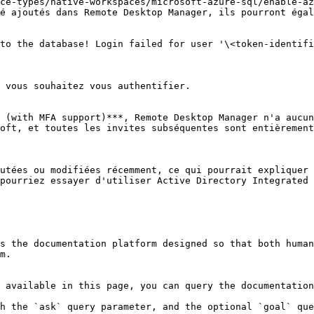
ce-types/native-workspaces/microsoft-azure-sql/enable-az
é ajoutés dans Remote Desktop Manager, ils pourront égal
to the database! Login failed for user '\<token-identifi
 vous souhaitez vous authentifier.

 (with MFA support)***, Remote Desktop Manager n'a aucun
oft, et toutes les invites subséquentes sont entièrement
utées ou modifiées récemment, ce qui pourrait expliquer 
pourriez essayer d'utiliser Active Directory Integrated 
s the documentation platform designed so that both human
m.

 available in this page, you can query the documentation
h the `ask` query parameter, and the optional `goal` que