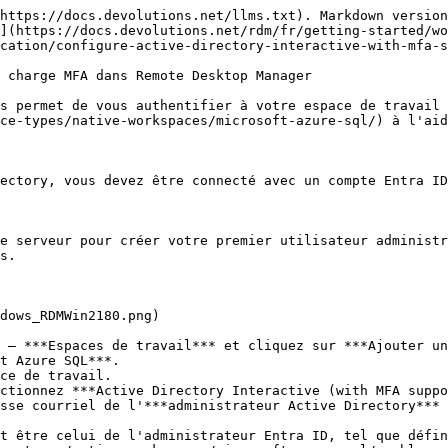
https://docs.devolutions.net/llms.txt). Markdown version
](https://docs.devolutions.net/rdm/fr/getting-started/wo
cation/configure-active-directory-interactive-with-mfa-s
 charge MFA dans Remote Desktop Manager

s permet de vous authentifier à votre espace de travail 
ce-types/native-workspaces/microsoft-azure-sql/) à l'aid
ectory, vous devez être connecté avec un compte Entra ID
e serveur pour créer votre premier utilisateur administr
s.

dows_RDMWin2180.png)

 – ***Espaces de travail*** et cliquez sur ***Ajouter un
t Azure SQL***.

ce de travail.

ctionnez ***Active Directory Interactive (with MFA suppo
sse courriel de l'***administrateur Active Directory*** 
t être celui de l'administrateur Entra ID, tel que défin