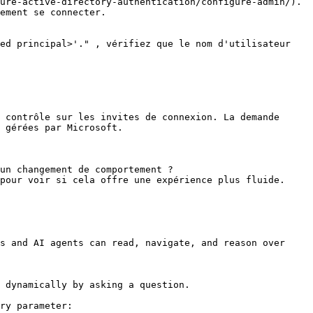
ure-active-directory-authentication/configure-admin/). 
ement se connecter.

ed principal>'." , vérifiez que le nom d'utilisateur 
 contrôle sur les invites de connexion. La demande 
 gérées par Microsoft.

un changement de comportement ?

pour voir si cela offre une expérience plus fluide.

s and AI agents can read, navigate, and reason over 
 dynamically by asking a question.

ry parameter:
