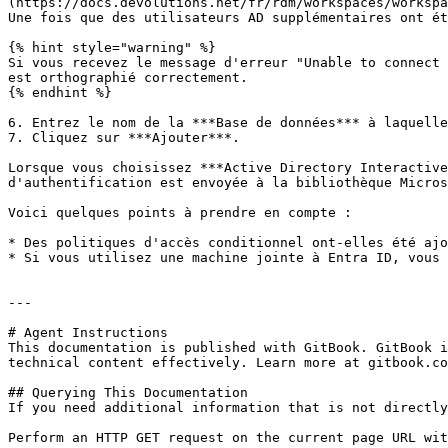
(https://docs.devolutions.net/fr/rdm/workspaces/workspa
Une fois que des utilisateurs AD supplémentaires ont ét
{% hint style="warning" %}

Si vous recevez le message d'erreur "Unable to connect 
est orthographié correctement.

{% endhint %}

6. Entrez le nom de la ***Base de données*** à laquelle
7. Cliquez sur ***Ajouter***.

Lorsque vous choisissez ***Active Directory Interactive
d'authentification est envoyée à la bibliothèque Micros
Voici quelques points à prendre en compte :

* Des politiques d'accès conditionnel ont-elles été ajo
* Si vous utilisez une machine jointe à Entra ID, vous 
---

# Agent Instructions

This documentation is published with GitBook. GitBook i
technical content effectively. Learn more at gitbook.co
## Querying This Documentation

If you need additional information that is not directly
Perform an HTTP GET request on the current page URL wit