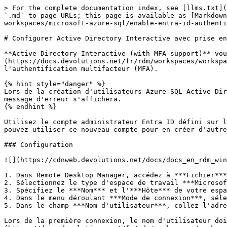
> For the complete documentation index, see [llms.txt](
`.md` to page URLs; this page is available as [Markdown
workspaces/microsoft-azure-sql/enable-entra-id-authenti
# Configurer Active Directory Interactive avec prise en
**Active Directory Interactive (with MFA support)** vou
(https://docs.devolutions.net/fr/rdm/workspaces/workspa
l'authentification multifacteur (MFA).

{% hint style="danger" %}

Lors de la création d'utilisateurs Azure SQL Active Dir
message d'erreur s'affichera.

{% endhint %}

Utilisez le compte administrateur Entra ID défini sur l
pouvez utiliser ce nouveau compte pour en créer d'autre
### Configuration

![](https://cdnweb.devolutions.net/docs/docs_en_rdm_win
1. Dans Remote Desktop Manager, accédez à ***Fichier***
2. Sélectionnez le type d'espace de travail ***Microsof
3. Spécifiez le ***Nom*** et l'***Hôte*** de votre espa
4. Dans le menu déroulant ***Mode de connexion***, séle
5. Dans le champ ***Nom d'utilisateur***, collez l'adre
Lors de la première connexion, le nom d'utilisateur doi