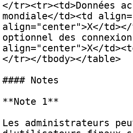
</tr><tr><td>Données ac
mondiale</td><td align=
align="center">X</td></
optionnel des connexion
align="center">X</td><t
</tr></tbody></table>

#### Notes

**Note 1**

Les administrateurs peu