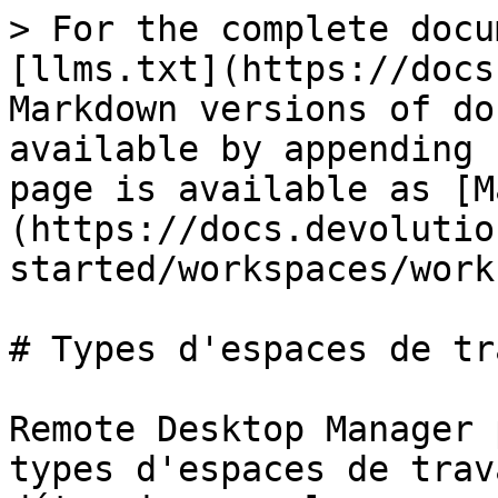
> For the complete documentation index, see [llms.txt](https://docs.devolutions.net/llms.txt). Markdown versions of documentation pages are available by appending `.md` to page URLs; this page is available as [Markdown](https://docs.devolutions.net/rdm/fr/getting-started/workspaces/workspace-types.md).

# Types d'espaces de travail

Remote Desktop Manager prend en charge plusieurs types d'espaces de travail. Commencez par déterminer quel espace de travail vous allez utiliser. Pour vous aider à choisir le bon espace de travail, consultez notre cours Devolutions Academy : [Choosing the right workspace](https://academy.devolutions.net/student/path/1916054/activity/2667043).

Lors de l'installation initiale, Remote Desktop Manager utilise un espace de travail local qui est une base de données SQLite.

| NOM                      | DESCRIPTION                                                                                                                                                                                                                                                                                                                                             | AVANTAGES ET INCONVÉNIENTS                                                                                                                                                                                                                                                                                                                                                                                                                                                                                                                                                                                                                                                                                                                                                                                 |
| ------------------------ | ------------------------------------------------------------------------------------------------------------------------------------------------------------------------------------------------------------------------------------------------------------------------------------------------------------------------------------------------------- | ---------------------------------------------------------------------------------------------------------------------------------------------------------------------------------------------------------------------------------------------------------------------------------------------------------------------------------------------------------------------------------------------------------------------------------------------------------------------------------------------------------------------------------------------------------------------------------------------------------------------------------------------------------------------------------------------------------------------------------------------------------------------------------------------------------- |
| **Devolutions Server**   | Remote Desktop Manager utilise Devolutions Server pour stocker les informations de session. Pour plus d'informations, consultez [Devolutions Server](https://docs.devolutions.net/fr/rdm/workspaces/workspace-types/native-workspaces/server/).                                                                                                         | **Avantages :** Rapide ; Fiable ; Sécurisé ; Prend en charge toutes les fonctionnalités telles que les pièces jointes, les [journaux d'utilisation](https://docs.devolutions.net/fr/server/web-interface/utilities/reports/logs/), le [mode hors ligne](https://docs.devolutions.net/fr/server/web-interface/administration/security-management/user-groups/settings/) et la [gestion des utilisateurs](https://docs.devolutions.net/fr/server/web-interface/administration/security-management/users/) ; Intégration Active Directory. **Inconvénients :** Installation requise.                                                                                                                                                                                                                          |
| **Devolutions Cloud**    | Remote Desktop Manager se connecte au coffre Devolutions Cloud. Pour plus d'informations, consultez les [caractéristiques et points forts des produits](https://devolutions.net/hub/) et [Devolutions Cloud](https://docs.devolutions.net/fr/rdm/workspaces/workspace-types/native-workspaces/devolutions-cloud/).                                      | **Avantages :** Rapide ; Fiable ; Sécurisé ; Partageable. **Inconvénients :** Ne peut pas être hébergé localement ; Aucun mode hors ligne.                                                                                                                                                                                                                                                                                                                                                                                                                                                                                                                                                                                                                   