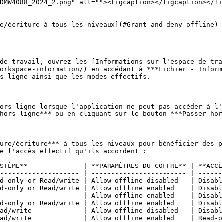
DMW4088_2024_2.png" alt=""><figcaption></figcaption></fi
e/écriture à tous les niveaux](#Grant-and-deny-offline) 
de travail, ouvrez les [Informations sur l'espace de tra
orkspace-information/) en accédant à ***Fichier - Inform
s ligne ainsi que les modes effectifs.

ors ligne lorsque l'application ne peut pas accéder à l'
hors ligne*** ou en cliquant sur le bouton ***Passer hor
ure/écriture*** à tous les niveaux pour bénéficier des p
e l'accès effectif qu'ils accordent :

STÈME**              | **PARAMÈTRES DU COFFRE** | **ACCÈ
-------------------- | ------------------------ | ------
d-only or Read/write | Allow offline disabled   | Disabl
d-only or Read/write | Allow offline enabled    | Disabl
                     | Allow offline enabled    | Disabl
d-only or Read/write | Allow offline enabled    | Disabl
ad/write             | Allow offline disabled   | Disabl
ad/write             | Allow offline enabled    | Read-o