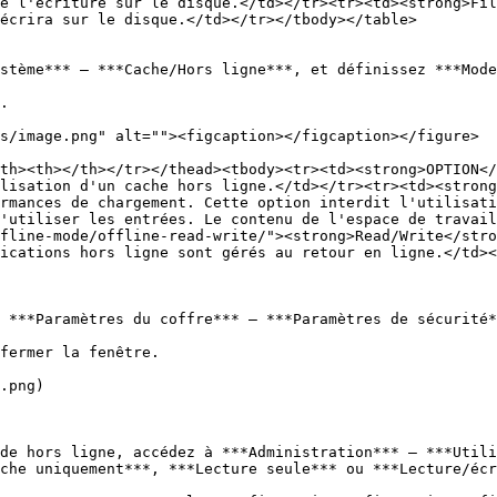
e l'écriture sur le disque.</td></tr><tr><td><strong>Fil
écrira sur le disque.</td></tr></tbody></table>

stème*** – ***Cache/Hors ligne***, et définissez ***Mode
.

th><th></th></tr></thead><tbody><tr><td><strong>OPTION</
lisation d'un cache hors ligne.</td></tr><tr><td><strong
rmances de chargement. Cette option interdit l'utilisati
'utiliser les entrées. Le contenu de l'espace de travail
fline-mode/offline-read-write/"><strong>Read/Write</stro
ications hors ligne sont gérés au retour en ligne.</td><
 ***Paramètres du coffre*** – ***Paramètres de sécurité*
fermer la fenêtre.

.png)

de hors ligne, accédez à ***Administration*** – ***Utili
che uniquement***, ***Lecture seule*** ou ***Lecture/écr