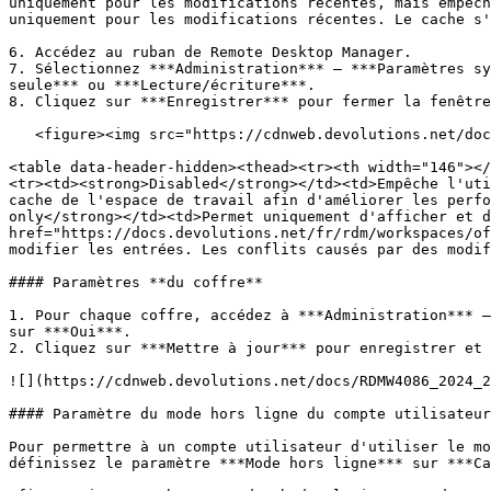
uniquement pour les modifications récentes, mais empêch
uniquement pour les modifications récentes. Le cache s'
6. Accédez au ruban de Remote Desktop Manager.

7. Sélectionnez ***Administration*** – ***Paramètres sy
seule*** ou ***Lecture/écriture***.

8. Cliquez sur ***Enregistrer*** pour fermer la fenêtre
   <figure><img src="https://cdnweb.devolutions.net/docs/image.png" alt=""><figcaption></figcaption></figure>

<table data-header-hidden><thead><tr><th width="146"></
<tr><td><strong>Disabled</strong></td><td>Empêche l'uti
cache de l'espace de travail afin d'améliorer les perfo
only</strong></td><td>Permet uniquement d'afficher et d
href="https://docs.devolutions.net/fr/rdm/workspaces/of
modifier les entrées. Les conflits causés par des modif
#### Paramètres **du coffre**

1. Pour chaque coffre, accédez à ***Administration*** –
sur ***Oui***.

2. Cliquez sur ***Mettre à jour*** pour enregistrer et 
![](https://cdnweb.devolutions.net/docs/RDMW4086_2024_2
#### Paramètre du mode hors ligne du compte utilisateur

Pour permettre à un compte utilisateur d'utiliser le mo
définissez le paramètre ***Mode hors ligne*** sur ***Ca