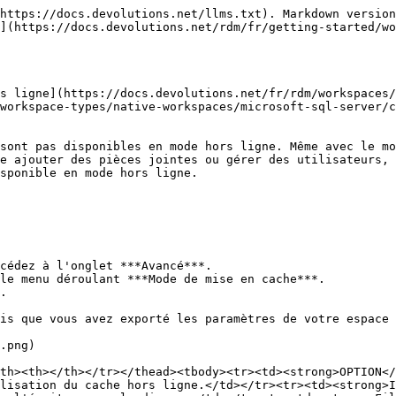
https://docs.devolutions.net/llms.txt). Markdown version
](https://docs.devolutions.net/rdm/fr/getting-started/wo
s ligne](https://docs.devolutions.net/fr/rdm/workspaces/
workspace-types/native-workspaces/microsoft-sql-server/c
sont pas disponibles en mode hors ligne. Même avec le mo
e ajouter des pièces jointes ou gérer des utilisateurs, 
sponible en mode hors ligne.

cédez à l'onglet ***Avancé***.

le menu déroulant ***Mode de mise en cache***.

.

is que vous avez exporté les paramètres de votre espace 
.png)

th><th></th></tr></thead><tbody><tr><td><strong>OPTION</
lisation du cache hors ligne.</td></tr><tr><td><strong>I