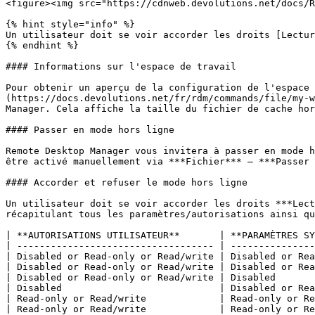
<figure><img src="https://cdnweb.devolutions.net/docs/R
{% hint style="info" %}

Un utilisateur doit se voir accorder les droits [Lectur
{% endhint %}

#### Informations sur l'espace de travail

Pour obtenir un aperçu de la configuration de l'espace 
(https://docs.devolutions.net/fr/rdm/commands/file/my-w
Manager. Cela affiche la taille du fichier de cache hor
#### Passer en mode hors ligne

Remote Desktop Manager vous invitera à passer en mode h
être activé manuellement via ***Fichier*** – ***Passer 
#### Accorder et refuser le mode hors ligne

Un utilisateur doit se voir accorder les droits ***Lect
récapitulant tous les paramètres/autorisations ainsi qu
| **AUTORISATIONS UTILISATEUR**       | **PARAMÈTRES SY
| ----------------------------------- | ---------------
| Disabled or Read-only or Read/write | Disabled or Rea
| Disabled or Read-only or Read/write | Disabled or Rea
| Disabled or Read-only or Read/write | Disabled       
| Disabled                            | Disabled or Rea
| Read-only or Read/write             | Read-only or Re
| Read-only or Read/write             | Read-only or Re