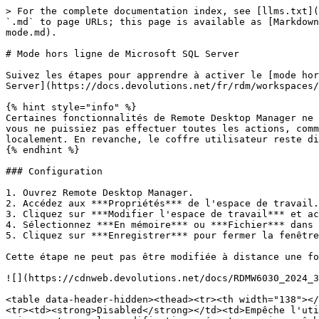
> For the complete documentation index, see [llms.txt](
`.md` to page URLs; this page is available as [Markdown
mode.md).

# Mode hors ligne de Microsoft SQL Server

Suivez les étapes pour apprendre à activer le [mode hor
Server](https://docs.devolutions.net/fr/rdm/workspaces/
{% hint style="info" %}

Certaines fonctionnalités de Remote Desktop Manager ne 
vous ne puissiez pas effectuer toutes les actions, comm
localement. En revanche, le coffre utilisateur reste di
{% endhint %}

### Configuration

1. Ouvrez Remote Desktop Manager.

2. Accédez aux ***Propriétés*** de l'espace de travail.

3. Cliquez sur ***Modifier l'espace de travail*** et ac
4. Sélectionnez ***En mémoire*** ou ***Fichier*** dans 
5. Cliquez sur ***Enregistrer*** pour fermer la fenêtre
Cette étape ne peut pas être modifiée à distance une fo
![](https://cdnweb.devolutions.net/docs/RDMW6030_2024_3
<table data-header-hidden><thead><tr><th width="138"></
<tr><td><strong>Disabled</strong></td><td>Empêche l'uti