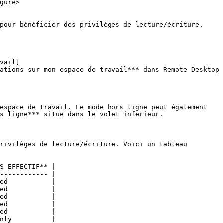
gure>

pour bénéficier des privilèges de lecture/écriture.

vail]
ations sur mon espace de travail*** dans Remote Desktop 
espace de travail. Le mode hors ligne peut également 
s ligne*** situé dans le volet inférieur.

rivilèges de lecture/écriture. Voici un tableau 
S EFFECTIF** |

------------ |

ed           |

ed           |

ed           |

ed           |

ed           |

nly          |
