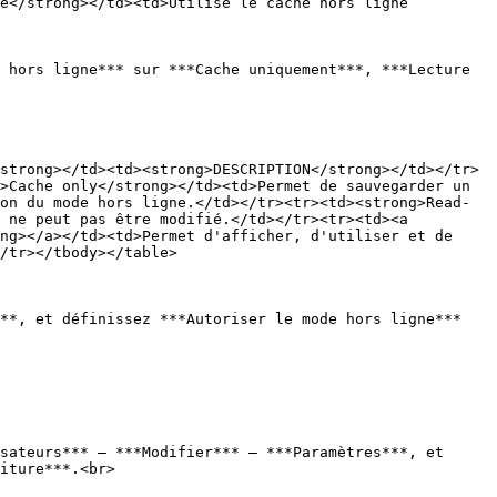
e</strong></td><td>Utilise le cache hors ligne 
 hors ligne*** sur ***Cache uniquement***, ***Lecture 
strong></td><td><strong>DESCRIPTION</strong></td></tr>
>Cache only</strong></td><td>Permet de sauvegarder un 
on du mode hors ligne.</td></tr><tr><td><strong>Read-
 ne peut pas être modifié.</td></tr><tr><td><a 
ng></a></td><td>Permet d'afficher, d'utiliser et de 
/tr></tbody></table>

**, et définissez ***Autoriser le mode hors ligne*** 
sateurs*** – ***Modifier*** – ***Paramètres***, et 
iture***.<br>
