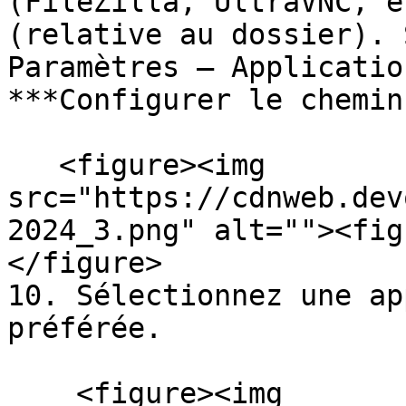
(FileZilla, UltraVNC, e
(relative au dossier). 
Paramètres – Applicatio
***Configurer le chemin
   <figure><img 
src="https://cdnweb.dev
2024_3.png" alt=""><fig
</figure>

10. Sélectionnez une ap
préférée.

    <figure><img 