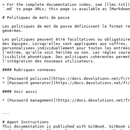
> For the complete documentation index, see [llms.txt](
`.md` to page URLs; this page is available as [Markdown
# Politiques de mots de passe

Les politiques de mot de passe définissent le format re
générées.

Les politiques peuvent être facultatives ou obligatoire
des équipes. Lorsqu'elles sont appliquées aux coffres, 
personnalisées individuellement pour toutes les entrées
l'entrée, qu'elle soit héritée ou non. Les règles coura
lisibilité phonétique. Des politiques cohérentes permet
l'intégration des nouveaux utilisateurs.

#### Rubriques connexes

* [Password policies](https://docs.devolutions.net/fr/r
* [Password generator](https://docs.devolutions.net/fr/
#### Voir aussi

* [Password management](https://docs.devolutions.net/fr
---

# Agent Instructions

This documentation is published with GitBook. GitBook i