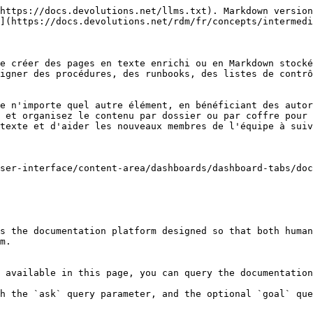
https://docs.devolutions.net/llms.txt). Markdown version
](https://docs.devolutions.net/rdm/fr/concepts/intermedi
e créer des pages en texte enrichi ou en Markdown stocké
igner des procédures, des runbooks, des listes de contrô
e n'importe quel autre élément, en bénéficiant des autor
 et organisez le contenu par dossier ou par coffre pour 
texte et d'aider les nouveaux membres de l'équipe à suiv
ser-interface/content-area/dashboards/dashboard-tabs/doc
s the documentation platform designed so that both human
m.

 available in this page, you can query the documentation
h the `ask` query parameter, and the optional `goal` que