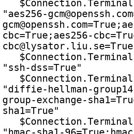
   $Connection.Terminal.SshAlgorithmCipherList = 
"aes256-gcm@openssh.com
gcm@openssh.com=True;ae
cbc=True;aes256-cbc=Tru
cbc@lysator.liu.se=True
   $Connection.Terminal.SshAlgorithmHostKeyList = 
"ssh-dss=True"

   $Connection.Terminal.SshAlgorithmKexList = 
"diffie-hellman-group14
group-exchange-sha1=Tru
sha1=True"

   $Connection.Terminal.SshAlgorithmMaclist = 
"hmac-sha1-96=True;hmac