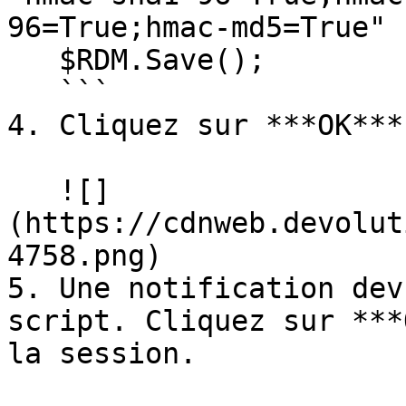
96=True;hmac-md5=True"

   $RDM.Save();

   ```

4. Cliquez sur ***OK***.
   ![]
(https://cdnweb.devolut
4758.png)

5. Une notification dev
script. Cliquez sur ***
la session.
