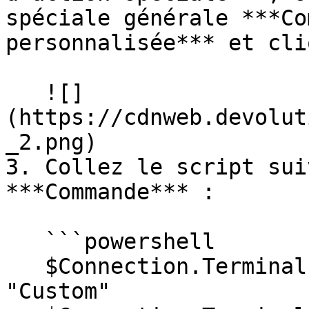
spéciale générale ***Co
personnalisée*** et cli
   ![]
(https://cdnweb.devolut
_2.png)

3. Collez le script sui
***Commande*** :

   ```powershell

   $Connection.Terminal.AlgorithmSupportMode = 
"Custom"
