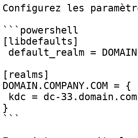
Configurez les paramètr
```powershell

[libdefaults]

 default_realm = DOMAIN.COMPANY.COM

[realms]

DOMAIN.COMPANY.COM = {

 kdc = dc-33.domain.company.com

}

```
