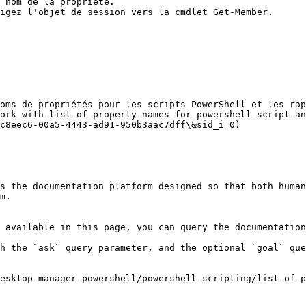
 nom de la propriété.

igez l'objet de session vers la cmdlet Get-Member.

oms de propriétés pour les scripts PowerShell et les rap
ork-with-list-of-property-names-for-powershell-script-an
c8eec6-00a5-4443-ad91-950b3aac7dff\&sid_i=0)

s the documentation platform designed so that both human
m.

 available in this page, you can query the documentation
h the `ask` query parameter, and the optional `goal` que
esktop-manager-powershell/powershell-scripting/list-of-p