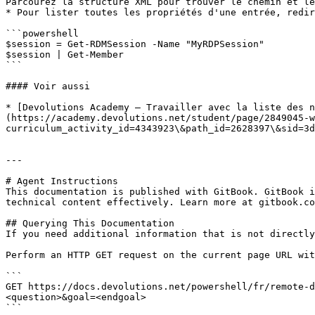
Parcourez la structure XML pour trouver le chemin et le
* Pour lister toutes les propriétés d'une entrée, redir
```powershell

$session = Get-RDMSession -Name "MyRDPSession"

$session | Get-Member

```

#### Voir aussi

* [Devolutions Academy – Travailler avec la liste des n
(https://academy.devolutions.net/student/page/2849045-w
curriculum_activity_id=4343923\&path_id=2628397\&sid=3d
---

# Agent Instructions

This documentation is published with GitBook. GitBook i
technical content effectively. Learn more at gitbook.co
## Querying This Documentation

If you need additional information that is not directly
Perform an HTTP GET request on the current page URL wit
```

GET https://docs.devolutions.net/powershell/fr/remote-d
<question>&goal=<endgoal>

```
