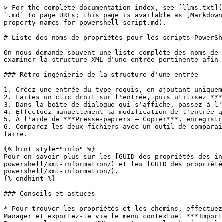
> For the complete documentation index, see [llms.txt](
`.md` to page URLs; this page is available as [Markdown
property-names-for-powershell-script.md).

# Liste des noms de propriétés pour les scripts PowerSh
On nous demande souvent une liste complète des noms de 
examiner la structure XML d'une entrée pertinente afin 
### Rétro-ingénierie de la structure d'une entrée

1. Créez une entrée du type requis, en ajoutant uniquem
2. Faites un clic droit sur l'entrée, puis utilisez ***
3. Dans la boîte de dialogue qui s'affiche, passez à l'
4. Effectuez manuellement la modification de l'entrée q
5. À l'aide de ***Presse-papiers – Copier***, enregistr
6. Comparez les deux fichiers avec un outil de comparai
faire.

{% hint style="info" %}

Pour en savoir plus sur les [GUID des propriétés des in
powershell/xml-information/) et les [GUID des propriété
powershell/xml-information/).

{% endhint %}

### Conseils et astuces

* Pour trouver les propriétés et les chemins, effectuez
Manager et exportez-le via le menu contextuel ***Import