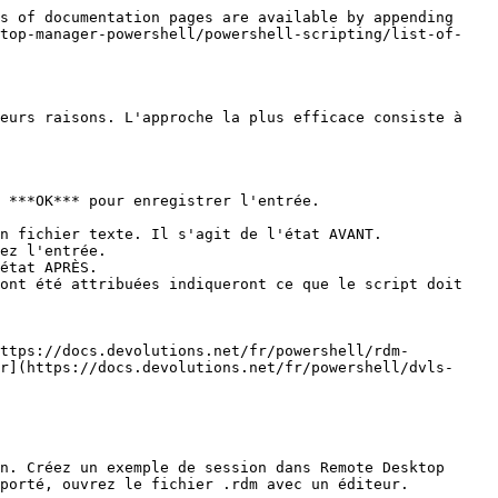
s of documentation pages are available by appending 
ktop-manager-powershell/powershell-scripting/list-of-
eurs raisons. L'approche la plus efficace consiste à 
 ***OK*** pour enregistrer l'entrée.

n fichier texte. Il s'agit de l'état AVANT.

ez l'entrée.

état APRÈS.

ont été attribuées indiqueront ce que le script doit 
https://docs.devolutions.net/fr/powershell/rdm-
r](https://docs.devolutions.net/fr/powershell/dvls-
n. Créez un exemple de session dans Remote Desktop 
porté, ouvrez le fichier .rdm avec un éditeur. 