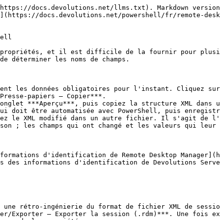
https://docs.devolutions.net/llms.txt). Markdown version
](https://docs.devolutions.net/powershell/fr/remote-des
ell

propriétés, et il est difficile de la fournir pour plusi
de déterminer les noms de champs.

ent les données obligatoires pour l'instant. Cliquez sur
Presse-papiers – Copier***.

onglet ***Aperçu***, puis copiez la structure XML dans u
ui doit être automatisée avec PowerShell, puis enregistr
ez le XML modifié dans un autre fichier. Il s'agit de l'
son ; les champs qui ont changé et les valeurs qui leur 
formations d'identification de Remote Desktop Manager](
s des informations d'identification de Devolutions Serve
 une rétro-ingénierie du format de fichier XML de sessio
er/Exporter – Exporter la session (.rdm)***. Une fois ex