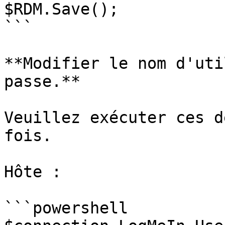
$RDM.Save();

```

**Modifier le nom d'uti
passe.**

Veuillez exécuter ces d
fois.

Hôte :

```powershell
