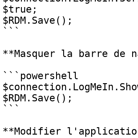
$true;

$RDM.Save();

```

**Masquer la barre de n
```powershell

$connection.LogMeIn.Sho
$RDM.Save();

```

**Modifier l'applicatio