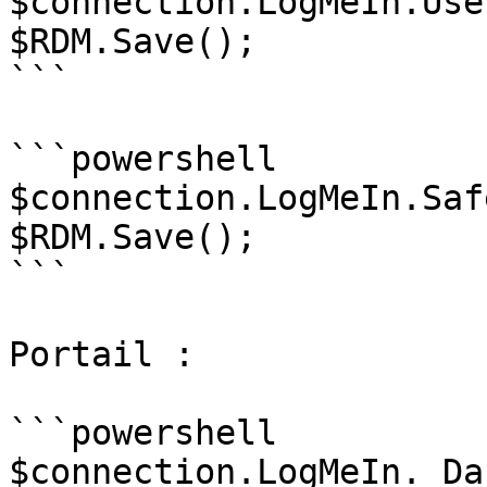
$connection.LogMeIn.Use
$RDM.Save();

```

```powershell

$connection.LogMeIn.Saf
$RDM.Save();

```

Portail :

```powershell

$connection.LogMeIn. Da