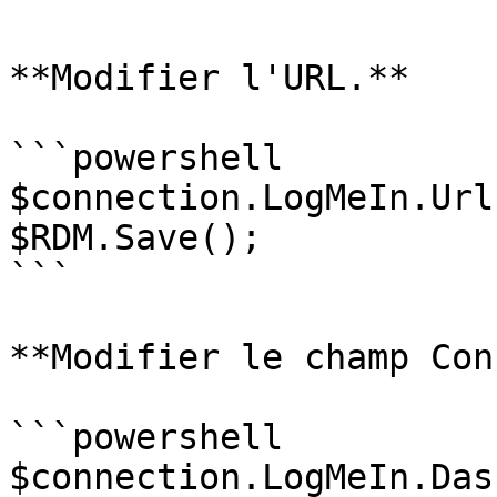
**Modifier l'URL.**

```powershell

$connection.LogMeIn.Url
$RDM.Save();

```

**Modifier le champ Con
```powershell

$connection.LogMeIn.Das