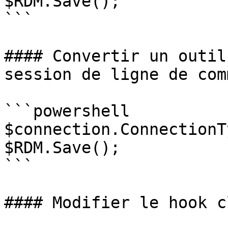
$RDM.Save();

```

#### Convertir un outil
session de ligne de com
```powershell

$connection.ConnectionT
$RDM.Save();

```

#### Modifier le hook c