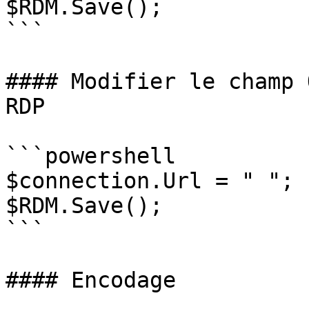
$RDM.Save();

```

#### Modifier le champ 
RDP

```powershell

$connection.Url = " ";

$RDM.Save();

```

#### Encodage
