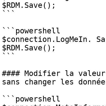
$RDM.Save();

```

```powershell

$connection.LogMeIn. Sa
$RDM.Save();

```

#### Modifier la valeur
sans changer les données
```powershell
