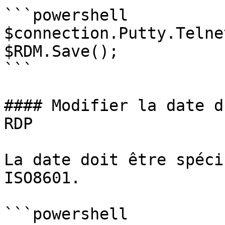
```powershell

$connection.Putty.Telne
$RDM.Save();

```

#### Modifier la date d
RDP

La date doit être spéci
ISO8601.

```powershell
