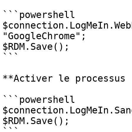
```powershell

$connection.LogMeIn.Web
"GoogleChrome";

$RDM.Save();

```

**Activer le processus 
```powershell

$connection.LogMeIn.San
$RDM.Save();

```
