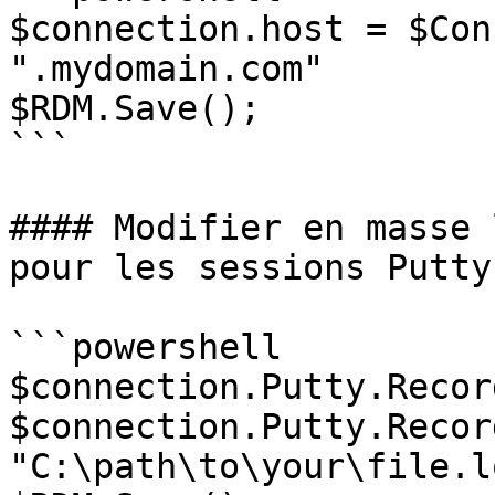
$connection.host = $Con
".mydomain.com"

$RDM.Save();

```

#### Modifier en masse 
pour les sessions Putty

```powershell

$connection.Putty.Recor
$connection.Putty.Recor
"C:\path\to\your\file.lo