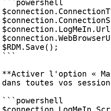
```powershell

$connection.ConnectionT
$connection.ConnectionS
$connection.LogMeIn.Url 
$connection.WebBrowserUr
$RDM.Save();

```

**Activer l'option « Ma
dans toutes vos session
```powershell

$connection.LogMeIn.Scr