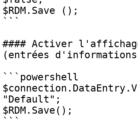
$RDM.Save ();

```

#### Activer l'affichag
(entrées d'informations)
```powershell

$connection.DataEntry.V
"Default";

$RDM.Save();

```
