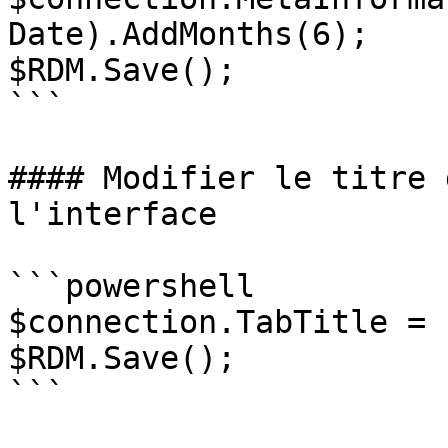
Date).AddMonths(6);

$RDM.Save();

```

#### Modifier le titre 
l'interface

```powershell

$connection.TabTitle = 
$RDM.Save();

```
