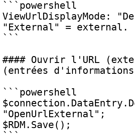
```powershell

ViewUrlDisplayMode: "De
"External" = external.

```

#### Ouvrir l'URL (exte
(entrées d'informations)
```powershell

$connection.DataEntry.D
"OpenUrlExternal";

$RDM.Save();
