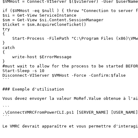
$VMHost = Connect-VIServer $($viServer) -User $userName
if ($VMHost -eq $null ) { throw "Connection to server f
$si = Get-View ServiceInstance

$sm = Get-View $si.Content.SessionManager

$ticket = $sm.AcquireCloneTicket()

try

{

    Start-Process -FilePath "C:\Program Files (x86)\VMware\VMware Remote Console\vmrc.exe" -ArgumentList "vmrc://clone:$($ticket)@$($viServer)/?moid=$($morefId)"

}

catch

{

    write-host $ErrorMessage

}

#must wait to allow for the process to be started BEFOR
Start-Sleep -s 10

Disconnect-VIServer $VMHost -Force -Confirm:$false

```

### Exemple d'utilisation

Vous devez envoyer la valeur MoRef.Value obtenue à l'ai
```

.\ConnectVMRCFromPowerCLI.ps1 [SERVER_NAME] [USER_NAME]
```

Le VMRC devrait apparaître et vous permettre d'interagi