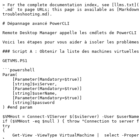
> For the complete documentation index, see [llms.txt](
`.md` to page URLs; this page is available as [Markdown
troubleshooting.md).

# Dépannage avancé PowerCLI

Remote Desktop Manager appelle les cmdlets de PowerCLI 
Voici les étapes pour vous aider à isoler les problèmes
### Script A : Obtenir la liste des machines virtuelles

GETVMS.PS1

```powershell

Param(

    [Parameter(Mandatory=$true)]

    [string]$viServer,

    [Parameter(Mandatory=$true)]

    [string]$userName,

    [Parameter(Mandatory=$true)]

    [string]$password

) #end param

$VMHost = Connect-VIServer $($viServer) -User $userName
if ($VMHost -eq $null ) { throw "Connection to server f
try

{

    Get-View -ViewType VirtualMachine |  select -Property Name, {$_.Moref.Value};
