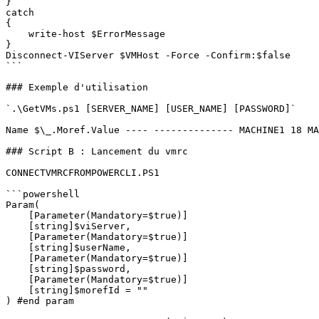
}

catch

{

    write-host $ErrorMessage

}

Disconnect-VIServer $VMHost -Force -Confirm:$false

```

### Exemple d'utilisation

`.\GetVMs.ps1 [SERVER_NAME] [USER_NAME] [PASSWORD]`

Name $\_.Moref.Value ---- -------------- MACHINE1 18 MA
### Script B : Lancement du vmrc

CONNECTVMRCFROMPOWERCLI.PS1

```powershell

Param(

    [Parameter(Mandatory=$true)]

    [string]$viServer,

    [Parameter(Mandatory=$true)]

    [string]$userName,

    [Parameter(Mandatory=$true)]

    [string]$password,

    [Parameter(Mandatory=$true)]

    [string]$morefId = ""

) #end param
