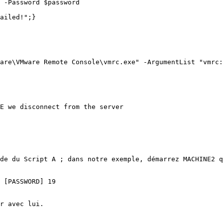
 -Password $password

ailed!";}

E we disconnect from the server

de du Script A ; dans notre exemple, démarrez MACHINE2 q
 [PASSWORD] 19

r avec lui.
