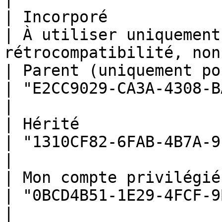
| Incorporé                                                                             
| À utiliser uniquement
rétrocompatibilité, non
| Parent (uniquement pour les sous-entrées)    
| "E2CC9029-CA3A-4308-BA54-16D5029BC8E
|

| Hérité                                                                                
| "1310CF82-6FAB-4B7A-9EEA-3E2E451CA2C
|

| Mon compte privilégié                                                                 
| "0BCD4B51-1E29-4FCF-9B01-15684E1FA03
|
