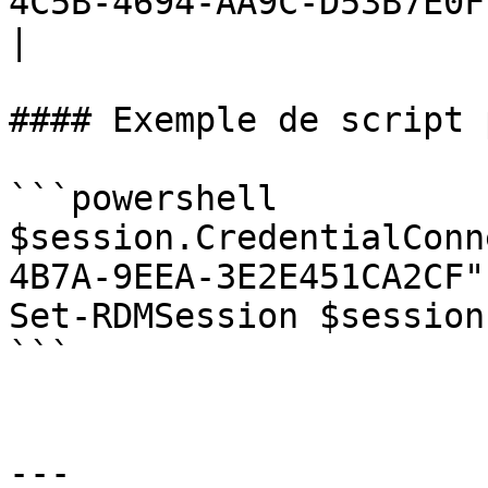
4C5B-4694-AA9C-D53B7E0FE0DC"                 
|

#### Exemple de script 
```powershell

$session.CredentialConn
4B7A-9EEA-3E2E451CA2CF"

Set-RDMSession $session
```

---
