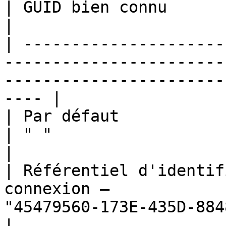
| GUID bien connu                                                  
|

| ---------------------
-----------------------
-----------------------
---- |

| Par défaut                                                                            
| " "                                                              
|

| Référentiel d'identif
connexion —            
"45479560-173E-435D-8848-C22F863FDC96" 
|
