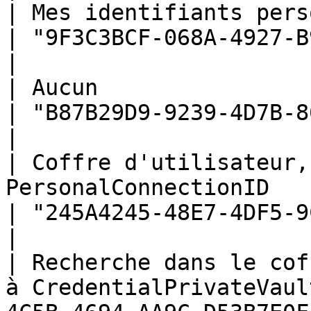
| Mes identifiants personnels                                         
| "9F3C3BCF-068A-4927-B996-CA52154CAE3
|

| Aucun                                                                                 
| "B87B29D9-9239-4D7B-86D8-9B53DCD3BA9
|

| Coffre d'utilisateur,
PersonalConnectionID                                  
| "245A4245-48E7-4DF5-9C4C-11861D8E1F8
|

| Recherche dans le cof
à CredentialPrivateVaul