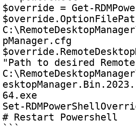
$override = Get-RDMPowe
$override.OptionFilePat
C:\RemoteDesktopManager
pManager.cfg

$override.RemoteDesktop
"Path to desired Remote
C:\RemoteDesktopManager
esktopManager.Bin.2023.
64.exe

Set-RDMPowerShellOverrid
# Restart Powershell

```
