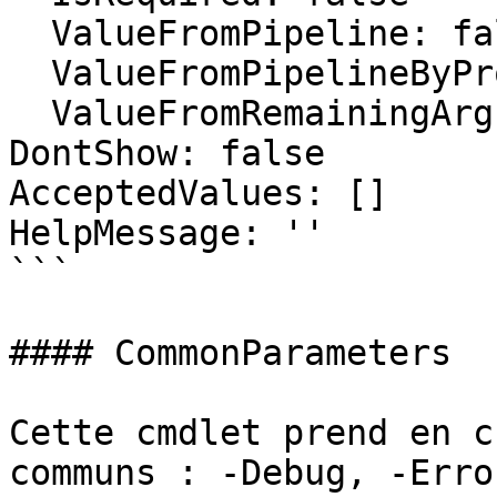
  ValueFromPipeline: false

  ValueFromPipelineByPropertyName: false

  ValueFromRemainingArguments: false

DontShow: false

AcceptedValues: []

HelpMessage: ''

```

#### CommonParameters

Cette cmdlet prend en c
communs : -Debug, -Erro