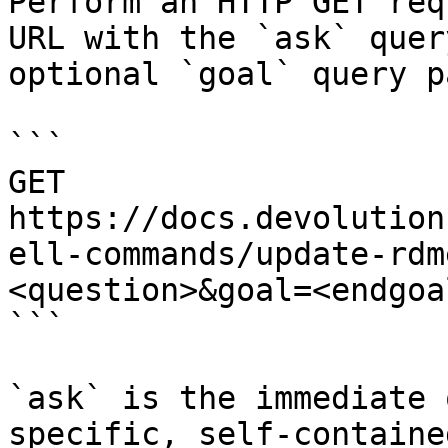
Perform an HTTP GET req
URL with the `ask` quer
optional `goal` query p
```

GET 
https://docs.devolution
ell-commands/update-rdm
<question>&goal=<endgoal
```

`ask` is the immediate 
specific, self-containe