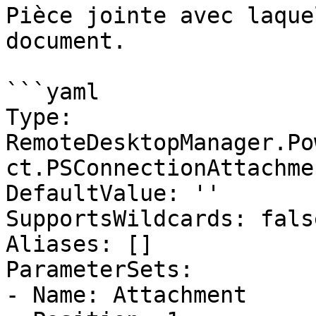
Pièce jointe avec laque
document.

```yaml

Type: 
RemoteDesktopManager.Po
ct.PSConnectionAttachmen
DefaultValue: ''

SupportsWildcards: false
Aliases: []

ParameterSets:

- Name: Attachment
