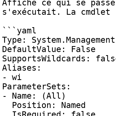
Affiche ce qui se passe
s'exécutait. La cmdlet 
```yaml

Type: System.Management
DefaultValue: False

SupportsWildcards: false
Aliases:

- wi

ParameterSets:

- Name: (All)

  Position: Named

  IsRequired: false
