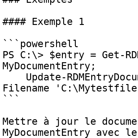
#### Exemple 1

```powershell

PS C:\> $entry = Get-RD
MyDocumentEntry;

    Update-RDMEntryDocument -InputObject $entry -
Filename 'C:\Mytestfile
```

Mettre à jour le docume
MyDocumentEntry avec le