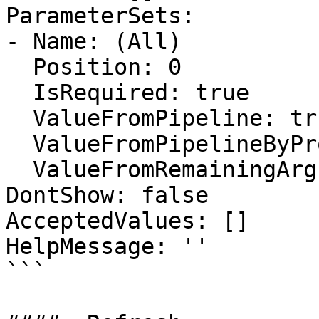
ParameterSets:

- Name: (All)

  Position: 0

  IsRequired: true

  ValueFromPipeline: true

  ValueFromPipelineByPropertyName: false

  ValueFromRemainingArguments: false

DontShow: false

AcceptedValues: []

HelpMessage: ''

```
