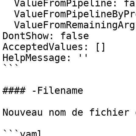
  ValueFromPipeline: false

  ValueFromPipelineByPropertyName: false

  ValueFromRemainingArguments: false

DontShow: false

AcceptedValues: []

HelpMessage: ''

```

#### -Filename

Nouveau nom de fichier 
```yaml
