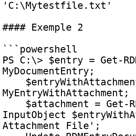
'C:\Mytestfile.txt'

#### Exemple 2

```powershell

PS C:\> $entry = Get-RD
MyDocumentEntry;

    $entryWithAttachment = Get-RDMEntry -Name 
MyEntryWithAttachment;

    $attachment = Get-RDMEntryAttachment -
InputObject $entryWithA
Attachment File';
