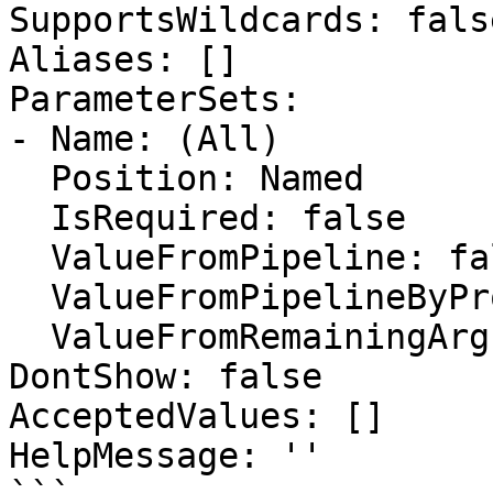
SupportsWildcards: false
Aliases: []

ParameterSets:

- Name: (All)

  Position: Named

  IsRequired: false

  ValueFromPipeline: false

  ValueFromPipelineByPropertyName: false

  ValueFromRemainingArguments: false

DontShow: false

AcceptedValues: []

HelpMessage: ''
