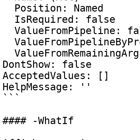
  Position: Named

  IsRequired: false

  ValueFromPipeline: false

  ValueFromPipelineByPropertyName: false

  ValueFromRemainingArguments: false

DontShow: false

AcceptedValues: []

HelpMessage: ''

```

#### -WhatIf
