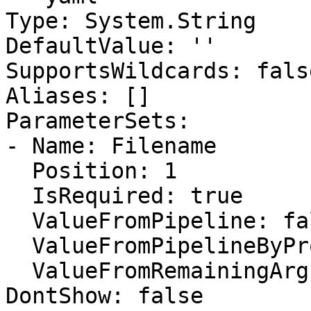
Type: System.String

DefaultValue: ''

SupportsWildcards: false
Aliases: []

ParameterSets:

- Name: Filename

  Position: 1

  IsRequired: true

  ValueFromPipeline: false

  ValueFromPipelineByPropertyName: false

  ValueFromRemainingArguments: false

DontShow: false
