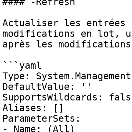
#### -Refresh

Actualiser les entrées 
modifications en lot, u
après les modifications
```yaml

Type: System.Management
DefaultValue: ''

SupportsWildcards: false
Aliases: []

ParameterSets:

- Name: (All)
