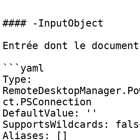
```

#### -InputObject

Entrée dont le document
```yaml

Type: 
RemoteDesktopManager.Po
ct.PSConnection

DefaultValue: ''

SupportsWildcards: false
Aliases: []
