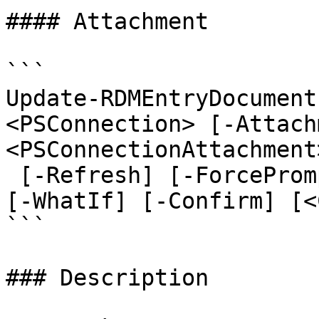
#### Attachment

```

Update-RDMEntryDocument
<PSConnection> [-Attach
<PSConnectionAttachment>
 [-Refresh] [-ForcePromptAnswer <DialogResult[]>] 
[-WhatIf] [-Confirm] [<
```

### Description
