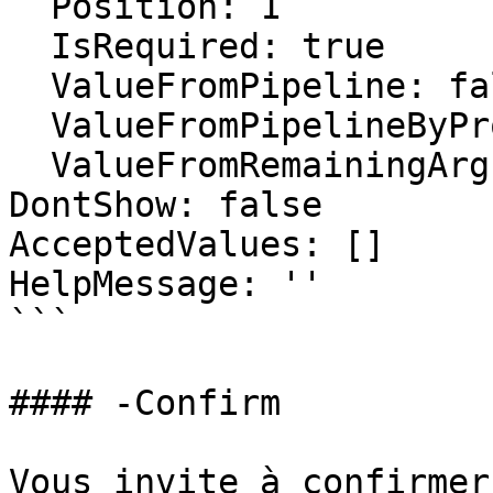
  Position: 1

  IsRequired: true

  ValueFromPipeline: false

  ValueFromPipelineByPropertyName: false

  ValueFromRemainingArguments: false

DontShow: false

AcceptedValues: []

HelpMessage: ''

```

#### -Confirm

Vous invite à confirmer