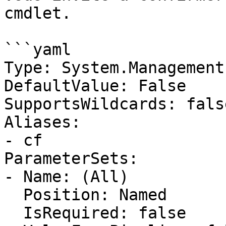
cmdlet.

```yaml

Type: System.Management
DefaultValue: False

SupportsWildcards: false
Aliases:

- cf

ParameterSets:

- Name: (All)

  Position: Named

  IsRequired: false
