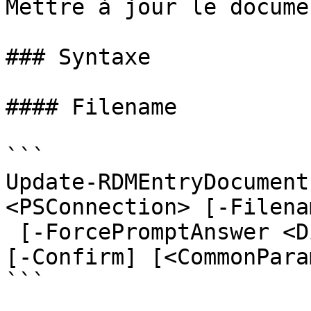
Mettre à jour le docume
### Syntaxe

#### Filename

```

Update-RDMEntryDocument
<PSConnection> [-Filena
 [-ForcePromptAnswer <DialogResult[]>] [-WhatIf] 
[-Confirm] [<CommonPara
```
