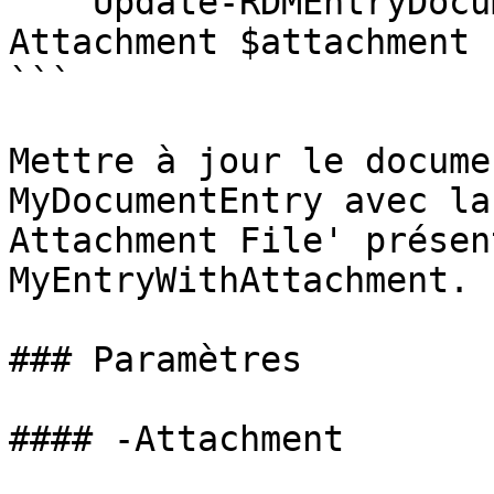
    Update-RDMEntryDocument -InputObject $entry -
Attachment $attachment

```

Mettre à jour le docume
MyDocumentEntry avec la
Attachment File' présen
MyEntryWithAttachment.

### Paramètres

#### -Attachment
