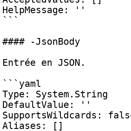
HelpMessage: ''

```

#### -JsonBody

Entrée en JSON.

```yaml

Type: System.String

DefaultValue: ''

SupportsWildcards: false
Aliases: []
