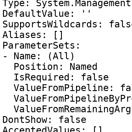
Type: System.Management
DefaultValue: ''

SupportsWildcards: false
Aliases: []

ParameterSets:

- Name: (All)

  Position: Named

  IsRequired: false

  ValueFromPipeline: false

  ValueFromPipelineByPropertyName: false

  ValueFromRemainingArguments: false

DontShow: false

AcceptedValues: []
