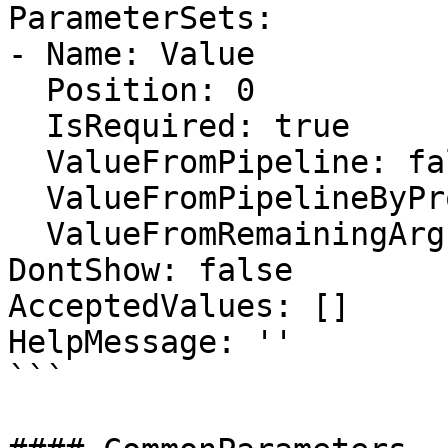
ParameterSets:

- Name: Value

  Position: 0

  IsRequired: true

  ValueFromPipeline: false

  ValueFromPipelineByPropertyName: false

  ValueFromRemainingArguments: false

DontShow: false

AcceptedValues: []

HelpMessage: ''

```
