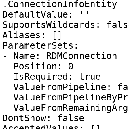
.ConnectionInfoEntity

DefaultValue: ''

SupportsWildcards: false
Aliases: []

ParameterSets:

- Name: RDMConnection

  Position: 0

  IsRequired: true

  ValueFromPipeline: false

  ValueFromPipelineByPropertyName: false

  ValueFromRemainingArguments: false

DontShow: false

AcceptedValues: []
