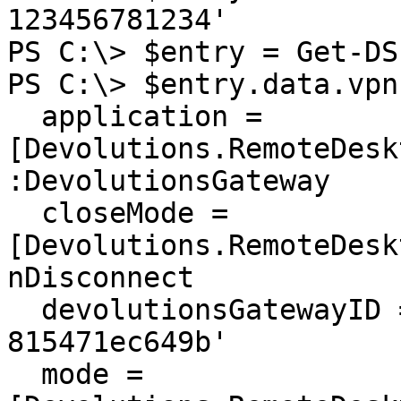
123456781234'

PS C:\> $entry = Get-DS
PS C:\> $entry.data.vpn = @{                                         
  application = 
[Devolutions.RemoteDesk
:DevolutionsGateway

  closeMode = 
[Devolutions.RemoteDesk
nDisconnect

  devolutionsGatewayID = '6ccf937c-7a98-4106-b951-
815471ec649b'

  mode = 