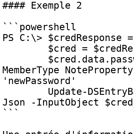
#### Exemple 2

```powershell

PS C:\> $credResponse =
        $cred = $credResponse.data

        $cred.data.passwordItem | Add-Member -
MemberType NoteProperty
'newPassword'

        Update-DSEntryBase -JsonBody (ConvertTo-
Json -InputObject $cred
```
