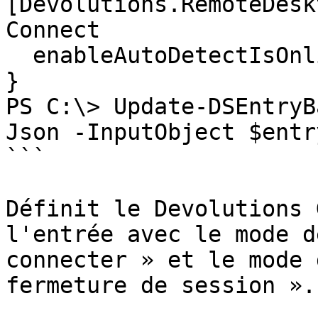
[Devolutions.RemoteDesk
Connect

  enableAutoDetectIsOnlineVPN = 2

}

PS C:\> Update-DSEntryB
Json -InputObject $entr
```

Définit le Devolutions 
l'entrée avec le mode d
connecter » et le mode 
fermeture de session ».
