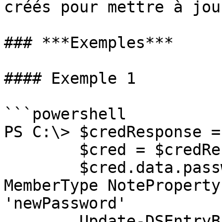
créés pour mettre à jou
### ***Exemples***

#### Exemple 1

```powershell

PS C:\> $credResponse =
        $cred = $credResponse.data

        $cred.data.passwordItem | Add-Member -
MemberType NoteProperty
'newPassword'

        Update-DSEntryBase -JsonBody (ConvertTo-