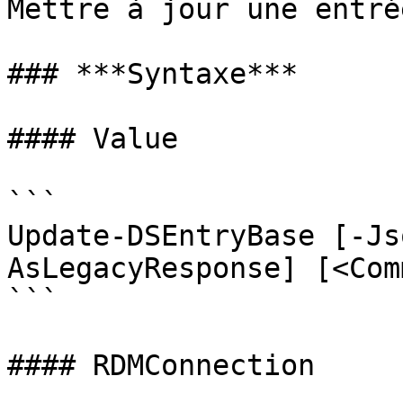
Mettre à jour une entrée
### ***Syntaxe***

#### Value

```

Update-DSEntryBase [-Js
AsLegacyResponse] [<Com
```

#### RDMConnection
