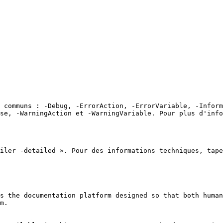
 communs : -Debug, -ErrorAction, -ErrorVariable, -Inform
se, -WarningAction et -WarningVariable. Pour plus d'info
iler -detailed ». Pour des informations techniques, tape
s the documentation platform designed so that both human
m.
