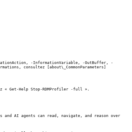
ationAction, -InformationVariable, -OutBuffer, -
rmations, consultez [about\_CommonParameters]
z « Get-Help Stop-RDMProfiler -full ».

s and AI agents can read, navigate, and reason over 