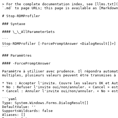
> For the complete documentation index, see [llms.txt](
`.md` to page URLs; this page is available as [Markdown
# Stop-RDMProfiler

### Syntaxe

#### \_\_AllParameterSets

```

Stop-RDMProfiler [-ForcePromptAnswer <DialogResult[]>] 
```

### Paramètres

#### -ForcePromptAnswer

Paramètre à utiliser avec prudence. Il répondra automat
multiples, plusieurs valeurs peuvent être transmises à 
* Yes : Accepter l'invite. Couvre les valeurs OK et Aut
* No : Refuser l'invite oui/non/annuler. « Cancel » est
* Cancel : Annuler l'invite oui/non/annuler. « No » est
```yaml

Type: System.Windows.Forms.DialogResult[]

DefaultValue: ''

SupportsWildcards: false

Aliases: []
