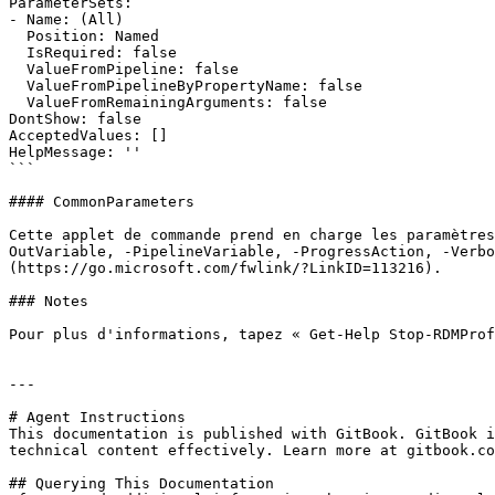
ParameterSets:

- Name: (All)

  Position: Named

  IsRequired: false

  ValueFromPipeline: false

  ValueFromPipelineByPropertyName: false

  ValueFromRemainingArguments: false

DontShow: false

AcceptedValues: []

HelpMessage: ''

```

#### CommonParameters

Cette applet de commande prend en charge les paramètres
OutVariable, -PipelineVariable, -ProgressAction, -Verbo
(https://go.microsoft.com/fwlink/?LinkID=113216).

### Notes

Pour plus d'informations, tapez « Get-Help Stop-RDMProf
---

# Agent Instructions

This documentation is published with GitBook. GitBook i
technical content effectively. Learn more at gitbook.co
## Querying This Documentation
