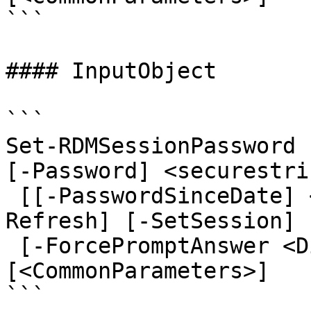
```

#### InputObject

```

Set-RDMSessionPassword 
[-Password] <securestri
 [[-PasswordSinceDate] <datetime>] [-PassThru] [-
Refresh] [-SetSession]

 [-ForcePromptAnswer <DialogResult[]>] 
[<CommonParameters>]

```
