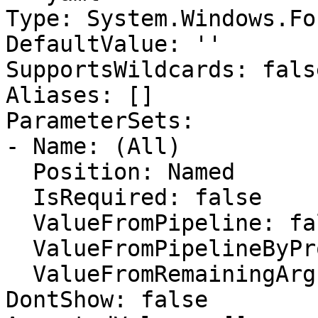
Type: System.Windows.Fo
DefaultValue: ''

SupportsWildcards: false
Aliases: []

ParameterSets:

- Name: (All)

  Position: Named

  IsRequired: false

  ValueFromPipeline: false

  ValueFromPipelineByPropertyName: false

  ValueFromRemainingArguments: false

DontShow: false
