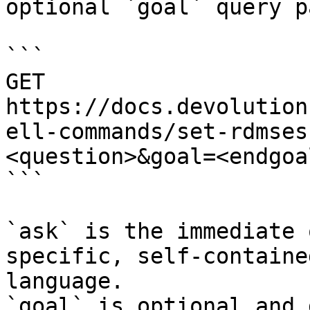
optional `goal` query p
```

GET 
https://docs.devolution
ell-commands/set-rdmses
<question>&goal=<endgoal
```

`ask` is the immediate 
specific, self-containe
language.

`goal` is optional and 