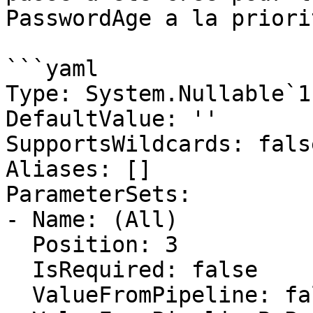
PasswordAge a la priori
```yaml

Type: System.Nullable`1
DefaultValue: ''

SupportsWildcards: false
Aliases: []

ParameterSets:

- Name: (All)

  Position: 3

  IsRequired: false

  ValueFromPipeline: false
