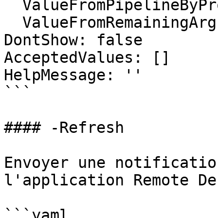
  ValueFromPipelineByPropertyName: false

  ValueFromRemainingArguments: false

DontShow: false

AcceptedValues: []

HelpMessage: ''

```

#### -Refresh

Envoyer une notificatio
l'application Remote De
```yaml
