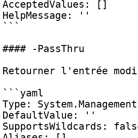
AcceptedValues: []

HelpMessage: ''

```

#### -PassThru

Retourner l'entrée modi
```yaml

Type: System.Management
DefaultValue: ''

SupportsWildcards: false
Aliases: []
