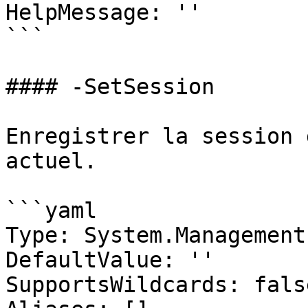
HelpMessage: ''

```

#### -SetSession

Enregistrer la session 
actuel.

```yaml

Type: System.Management
DefaultValue: ''

SupportsWildcards: false