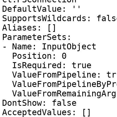
DefaultValue: ''

SupportsWildcards: false
Aliases: []

ParameterSets:

- Name: InputObject

  Position: 0

  IsRequired: true

  ValueFromPipeline: true

  ValueFromPipelineByPropertyName: false

  ValueFromRemainingArguments: false

DontShow: false

AcceptedValues: []
