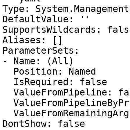
Type: System.Management
DefaultValue: ''

SupportsWildcards: false
Aliases: []

ParameterSets:

- Name: (All)

  Position: Named

  IsRequired: false

  ValueFromPipeline: false

  ValueFromPipelineByPropertyName: false

  ValueFromRemainingArguments: false

DontShow: false
