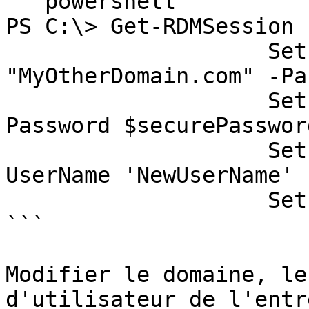
```powershell

PS C:\> Get-RDMSession 
                    Set-RDMSessionDomain -Domain 
"MyOtherDomain.com" -Pa
                    Set-RDMSessionPassword -
Password $securePasswor
                    Set-RDMSessionUsername -
UserName 'NewUserName' 
                    Set-RDMSession

```

Modifier le domaine, le
d'utilisateur de l'entr