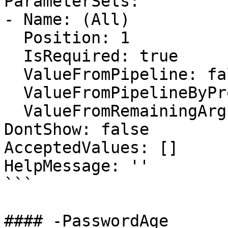
ParameterSets:

- Name: (All)

  Position: 1

  IsRequired: true

  ValueFromPipeline: false

  ValueFromPipelineByPropertyName: false

  ValueFromRemainingArguments: false

DontShow: false

AcceptedValues: []

HelpMessage: ''

```

#### -PasswordAge
