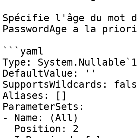
Spécifie l'âge du mot d
PasswordAge a la priori
```yaml

Type: System.Nullable`1
DefaultValue: ''

SupportsWildcards: false
Aliases: []

ParameterSets:

- Name: (All)

  Position: 2
