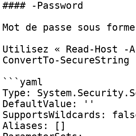
#### -Password

Mot de passe sous forme
Utilisez « Read-Host -A
ConvertTo-SecureString »
```yaml

Type: System.Security.S
DefaultValue: ''

SupportsWildcards: false
Aliases: []
