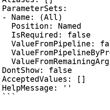
ParameterSets:

- Name: (All)

  Position: Named

  IsRequired: false

  ValueFromPipeline: false

  ValueFromPipelineByPropertyName: false

  ValueFromRemainingArguments: false

DontShow: false

AcceptedValues: []

HelpMessage: ''

```
