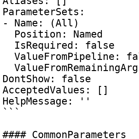
Aliases: []

ParameterSets:

- Name: (All)

  Position: Named

  IsRequired: false

  ValueFromPipeline: false

  ValueFromRemainingArguments: false

DontShow: false

AcceptedValues: []

HelpMessage: ''

```

#### CommonParameters
