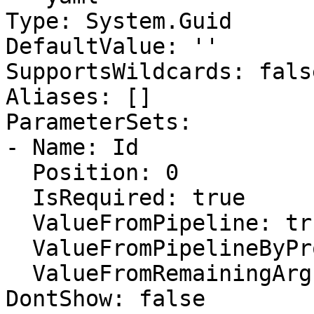
Type: System.Guid

DefaultValue: ''

SupportsWildcards: false
Aliases: []

ParameterSets:

- Name: Id

  Position: 0

  IsRequired: true

  ValueFromPipeline: true

  ValueFromPipelineByPropertyName: false

  ValueFromRemainingArguments: false

DontShow: false
