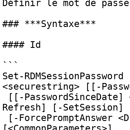
Définir le mot de passe
### ***Syntaxe***

#### Id

```

Set-RDMSessionPassword 
<securestring> [[-Passw
 [[-PasswordSinceDate] <datetime>] [-PassThru] [-
Refresh] [-SetSession]

 [-ForcePromptAnswer <DialogResult[]>] 
[<CommonParameters>]
