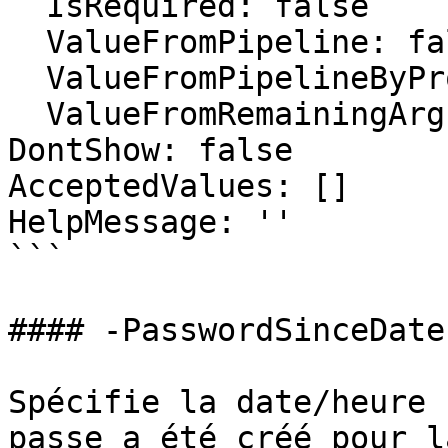
  IsRequired: false

  ValueFromPipeline: false

  ValueFromPipelineByPropertyName: false

  ValueFromRemainingArguments: false

DontShow: false

AcceptedValues: []

HelpMessage: ''

```

#### -PasswordSinceDate

Spécifie la date/heure 
passe a été créé pour l