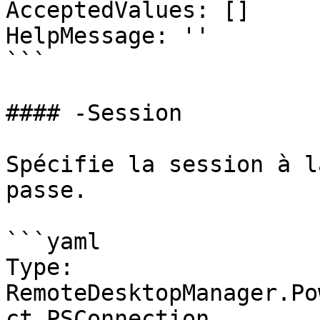
AcceptedValues: []

HelpMessage: ''

```

#### -Session

Spécifie la session à l
passe.

```yaml

Type: 
RemoteDesktopManager.Po
ct.PSConnection
