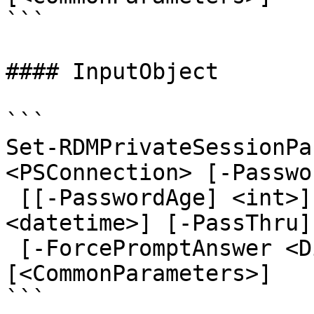
```

#### InputObject

```

Set-RDMPrivateSessionPa
<PSConnection> [-Passwo
 [[-PasswordAge] <int>] [[-PasswordSinceDate] 
<datetime>] [-PassThru]
 [-ForcePromptAnswer <DialogResult[]>] 
[<CommonParameters>]

```
