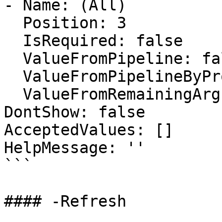
- Name: (All)

  Position: 3

  IsRequired: false

  ValueFromPipeline: false

  ValueFromPipelineByPropertyName: false

  ValueFromRemainingArguments: false

DontShow: false

AcceptedValues: []

HelpMessage: ''

```

#### -Refresh
