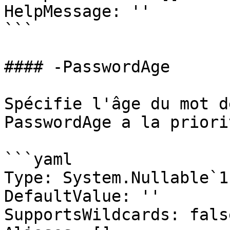
HelpMessage: ''

```

#### -PasswordAge

Spécifie l'âge du mot d
PasswordAge a la priori
```yaml

Type: System.Nullable`1
DefaultValue: ''

SupportsWildcards: false