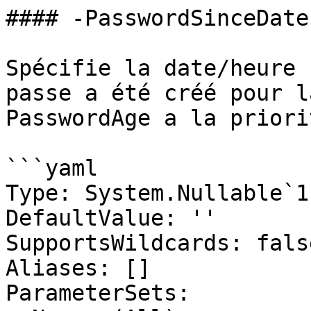
#### -PasswordSinceDate

Spécifie la date/heure 
passe a été créé pour l
PasswordAge a la priori
```yaml

Type: System.Nullable`1
DefaultValue: ''

SupportsWildcards: false
Aliases: []

ParameterSets:
