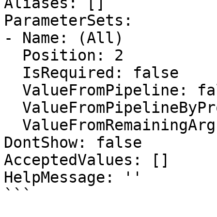
Aliases: []

ParameterSets:

- Name: (All)

  Position: 2

  IsRequired: false

  ValueFromPipeline: false

  ValueFromPipelineByPropertyName: false

  ValueFromRemainingArguments: false

DontShow: false

AcceptedValues: []

HelpMessage: ''

```
