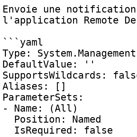
Envoie une notification
l'application Remote De
```yaml

Type: System.Management
DefaultValue: ''

SupportsWildcards: false
Aliases: []

ParameterSets:

- Name: (All)

  Position: Named

  IsRequired: false
