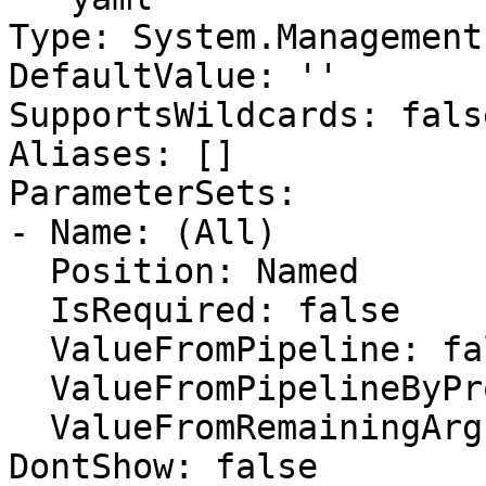
Type: System.Management
DefaultValue: ''

SupportsWildcards: false
Aliases: []

ParameterSets:

- Name: (All)

  Position: Named

  IsRequired: false

  ValueFromPipeline: false

  ValueFromPipelineByPropertyName: false

  ValueFromRemainingArguments: false

DontShow: false
