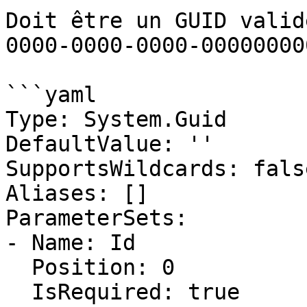
Doit être un GUID valid
0000-0000-0000-00000000
```yaml

Type: System.Guid

DefaultValue: ''

SupportsWildcards: false
Aliases: []

ParameterSets:

- Name: Id

  Position: 0

  IsRequired: true
