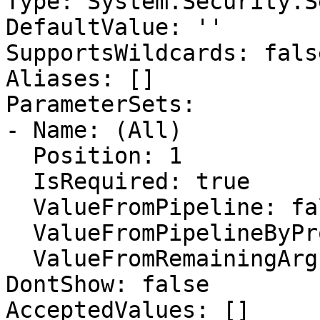
Type: System.Security.S
DefaultValue: ''

SupportsWildcards: false
Aliases: []

ParameterSets:

- Name: (All)

  Position: 1

  IsRequired: true

  ValueFromPipeline: false

  ValueFromPipelineByPropertyName: false

  ValueFromRemainingArguments: false

DontShow: false

AcceptedValues: []
