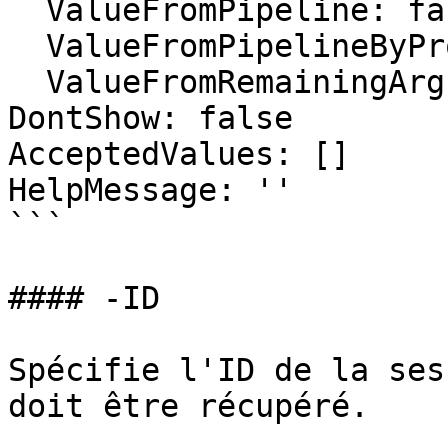
  ValueFromPipeline: false

  ValueFromPipelineByPropertyName: false

  ValueFromRemainingArguments: false

DontShow: false

AcceptedValues: []

HelpMessage: ''

```

#### -ID

Spécifie l'ID de la ses
doit être récupéré.
