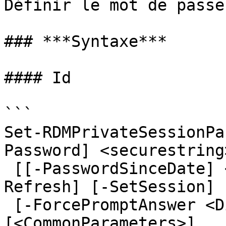
Définir le mot de passe
### ***Syntaxe***

#### Id

```

Set-RDMPrivateSessionPa
Password] <securestring
 [[-PasswordSinceDate] <datetime>] [-PassThru] [-
Refresh] [-SetSession]

 [-ForcePromptAnswer <DialogResult[]>] 
[<CommonParameters>]
