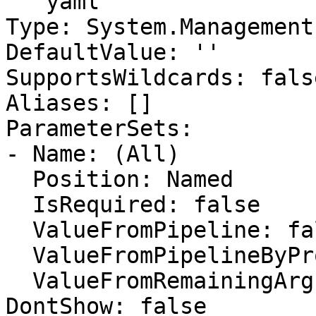
```yaml

Type: System.Management
DefaultValue: ''

SupportsWildcards: false
Aliases: []

ParameterSets:

- Name: (All)

  Position: Named

  IsRequired: false

  ValueFromPipeline: false

  ValueFromPipelineByPropertyName: false

  ValueFromRemainingArguments: false

DontShow: false
