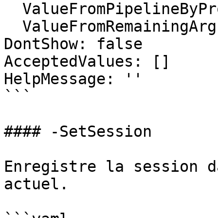
  ValueFromPipelineByPropertyName: false

  ValueFromRemainingArguments: false

DontShow: false

AcceptedValues: []

HelpMessage: ''

```

#### -SetSession

Enregistre la session d
actuel.
