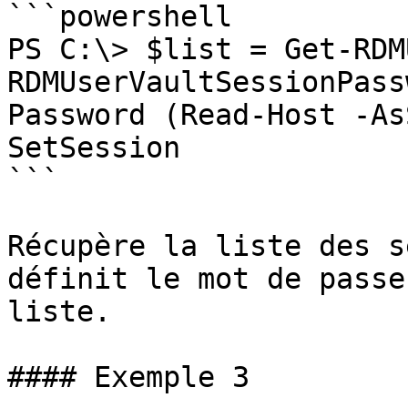
```powershell

PS C:\> $list = Get-RDM
RDMUserVaultSessionPass
Password (Read-Host -As
SetSession

```

Récupère la liste des s
définit le mot de passe
liste.

#### Exemple 3
