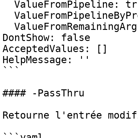
  ValueFromPipeline: true

  ValueFromPipelineByPropertyName: false

  ValueFromRemainingArguments: false

DontShow: false

AcceptedValues: []

HelpMessage: ''

```

#### -PassThru

Retourne l'entrée modifi
```yaml
