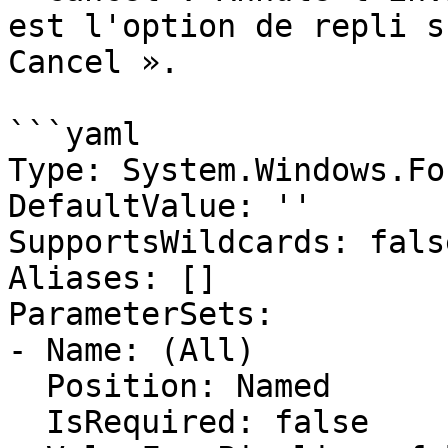
est l'option de repli s
Cancel ».

```yaml

Type: System.Windows.Fo
DefaultValue: ''

SupportsWildcards: false
Aliases: []

ParameterSets:

- Name: (All)

  Position: Named

  IsRequired: false
