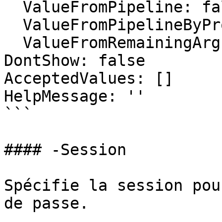
  ValueFromPipeline: false

  ValueFromPipelineByPropertyName: false

  ValueFromRemainingArguments: false

DontShow: false

AcceptedValues: []

HelpMessage: ''

```

#### -Session

Spécifie la session pou
de passe.
