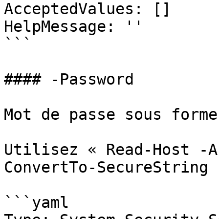
AcceptedValues: []

HelpMessage: ''

```

#### -Password

Mot de passe sous forme
Utilisez « Read-Host -A
ConvertTo-SecureString »
```yaml
