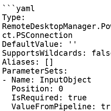
```yaml

Type: 
RemoteDesktopManager.Po
ct.PSConnection

DefaultValue: ''

SupportsWildcards: false
Aliases: []

ParameterSets:

- Name: InputObject

  Position: 0

  IsRequired: true

  ValueFromPipeline: true
