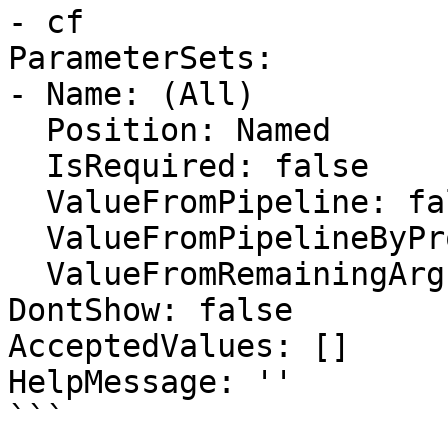
- cf

ParameterSets:

- Name: (All)

  Position: Named

  IsRequired: false

  ValueFromPipeline: false

  ValueFromPipelineByPropertyName: false

  ValueFromRemainingArguments: false

DontShow: false

AcceptedValues: []

HelpMessage: ''

```
