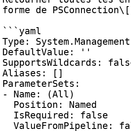
forme de PSConnection\[]
```yaml

Type: System.Management
DefaultValue: ''

SupportsWildcards: false
Aliases: []

ParameterSets:

- Name: (All)

  Position: Named

  IsRequired: false

  ValueFromPipeline: false
