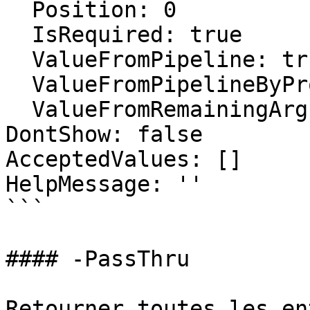
  Position: 0

  IsRequired: true

  ValueFromPipeline: true

  ValueFromPipelineByPropertyName: false

  ValueFromRemainingArguments: false

DontShow: false

AcceptedValues: []

HelpMessage: ''

```

#### -PassThru

Retourner toutes les en