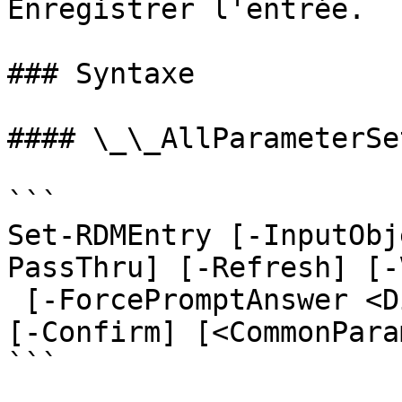
Enregistrer l'entrée.

### Syntaxe

#### \_\_AllParameterSet
```

Set-RDMEntry [-InputObj
PassThru] [-Refresh] [-
 [-ForcePromptAnswer <DialogResult[]>] [-WhatIf] 
[-Confirm] [<CommonPara
```
