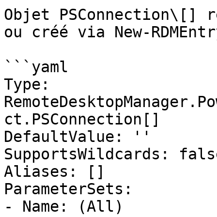
Objet PSConnection\[] r
ou créé via New-RDMEntry
```yaml

Type: 
RemoteDesktopManager.Po
ct.PSConnection[]

DefaultValue: ''

SupportsWildcards: false
Aliases: []

ParameterSets:

- Name: (All)
