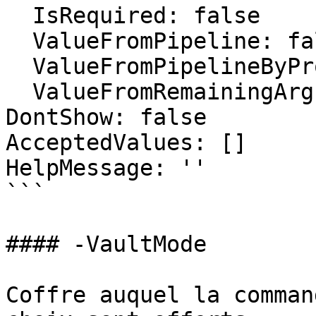
  IsRequired: false

  ValueFromPipeline: false

  ValueFromPipelineByPropertyName: false

  ValueFromRemainingArguments: false

DontShow: false

AcceptedValues: []

HelpMessage: ''

```

#### -VaultMode

Coffre auquel la comman