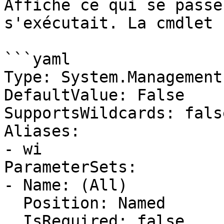
Affiche ce qui se passe
s'exécutait. La cmdlet 
```yaml

Type: System.Management
DefaultValue: False

SupportsWildcards: false
Aliases:

- wi

ParameterSets:

- Name: (All)

  Position: Named

  IsRequired: false
