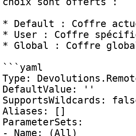
choix sont offerts :

* Default : Coffre actu
* User : Coffre spécifi
* Global : Coffre globa
```yaml

Type: Devolutions.Remot
DefaultValue: ''

SupportsWildcards: false
Aliases: []

ParameterSets:

- Name: (All)
