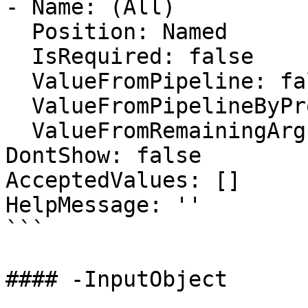
- Name: (All)

  Position: Named

  IsRequired: false

  ValueFromPipeline: false

  ValueFromPipelineByPropertyName: false

  ValueFromRemainingArguments: false

DontShow: false

AcceptedValues: []

HelpMessage: ''

```

#### -InputObject
