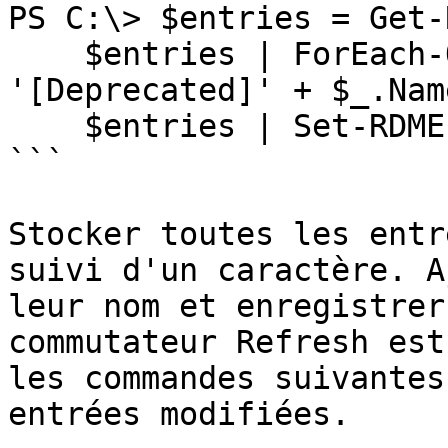
PS C:\> $entries = Get-
    $entries | ForEach-Object { $_.Name = 
'[Deprecated]' + $_.Name
    $entries | Set-RDMEntry -Reresh

```

Stocker toutes les entr
suivi d'un caractère. A
leur nom et enregistrer
commutateur Refresh est
les commandes suivantes
entrées modifiées.
