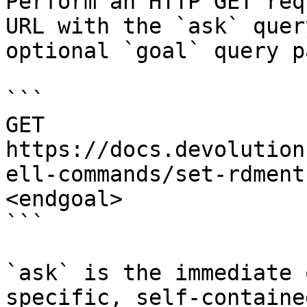
Perform an HTTP GET req
URL with the `ask` quer
optional `goal` query p
```

GET 
https://docs.devolution
ell-commands/set-rdment
<endgoal>

```

`ask` is the immediate 
specific, self-containe