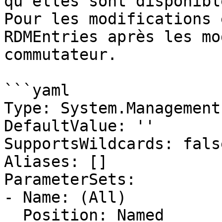
qu'elles sont disponibl
Pour les modifications 
RDMEntries après les mo
commutateur.

```yaml

Type: System.Management
DefaultValue: ''

SupportsWildcards: false
Aliases: []

ParameterSets:

- Name: (All)

  Position: Named
