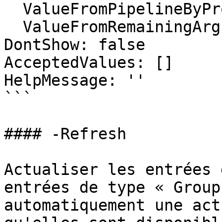
  ValueFromPipelineByPropertyName: false

  ValueFromRemainingArguments: false

DontShow: false

AcceptedValues: []

HelpMessage: ''

```

#### -Refresh

Actualiser les entrées 
entrées de type « Group
automatiquement une act