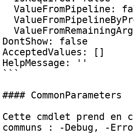
  ValueFromPipeline: false

  ValueFromPipelineByPropertyName: false

  ValueFromRemainingArguments: false

DontShow: false

AcceptedValues: []

HelpMessage: ''

```

#### CommonParameters

Cette cmdlet prend en c
communs : -Debug, -Erro