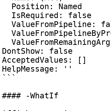
  Position: Named

  IsRequired: false

  ValueFromPipeline: false

  ValueFromPipelineByPropertyName: false

  ValueFromRemainingArguments: false

DontShow: false

AcceptedValues: []

HelpMessage: ''

```

#### -WhatIf
