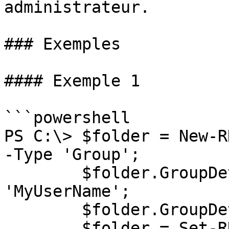
administrateur.

### Exemples

#### Exemple 1

```powershell

PS C:\> $folder = New-R
-Type 'Group';

        $folder.GroupDetails.UserName = 
'MyUserName';

        $folder.GroupDetails.Domain = 'MyDomain';

        $folder = Set-RDMEntry -InputObject 