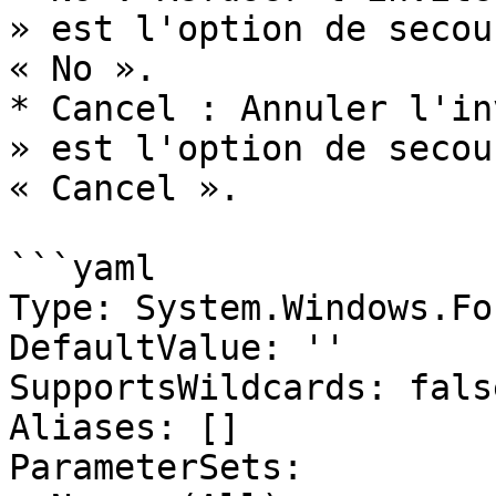
» est l'option de secou
« No ».

* Cancel : Annuler l'in
» est l'option de secou
« Cancel ».

```yaml

Type: System.Windows.Fo
DefaultValue: ''

SupportsWildcards: false
Aliases: []

ParameterSets:
