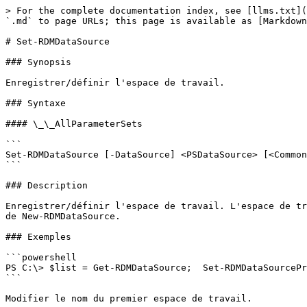
> For the complete documentation index, see [llms.txt](
`.md` to page URLs; this page is available as [Markdown
# Set-RDMDataSource

### Synopsis

Enregistrer/définir l'espace de travail.

### Syntaxe

#### \_\_AllParameterSets

```

Set-RDMDataSource [-DataSource] <PSDataSource> [<Common
```

### Description

Enregistrer/définir l'espace de travail. L'espace de tr
de New-RDMDataSource.

### Exemples

```powershell

PS C:\> $list = Get-RDMDataSource;  Set-RDMDataSourcePr
```

Modifier le nom du premier espace de travail.
