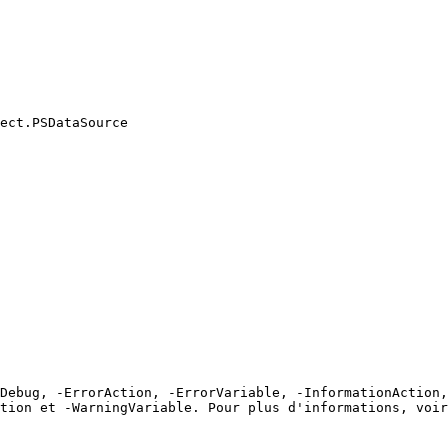
ect.PSDataSource

Debug, -ErrorAction, -ErrorVariable, -InformationAction,
tion et -WarningVariable. Pour plus d'informations, voir