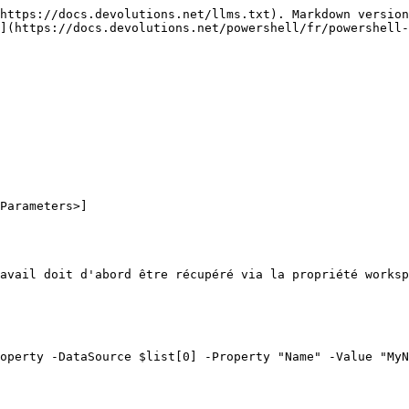
https://docs.devolutions.net/llms.txt). Markdown version
](https://docs.devolutions.net/powershell/fr/powershell-
Parameters>]

avail doit d'abord être récupéré via la propriété worksp
operty -DataSource $list[0] -Property "Name" -Value "MyN