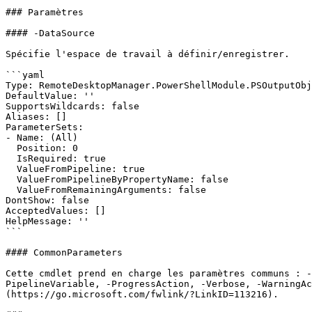
### Paramètres

#### -DataSource

Spécifie l'espace de travail à définir/enregistrer.

```yaml

Type: RemoteDesktopManager.PowerShellModule.PSOutputObj
DefaultValue: ''

SupportsWildcards: false

Aliases: []

ParameterSets:

- Name: (All)

  Position: 0

  IsRequired: true

  ValueFromPipeline: true

  ValueFromPipelineByPropertyName: false

  ValueFromRemainingArguments: false

DontShow: false

AcceptedValues: []

HelpMessage: ''

```

#### CommonParameters

Cette cmdlet prend en charge les paramètres communs : -
PipelineVariable, -ProgressAction, -Verbose, -WarningAc
(https://go.microsoft.com/fwlink/?LinkID=113216).
