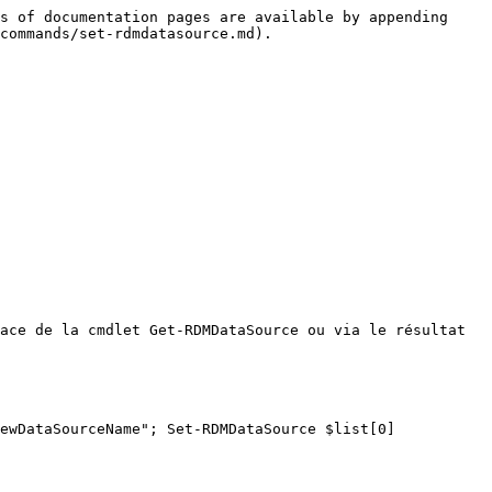
s of documentation pages are available by appending 
commands/set-rdmdatasource.md).

ace de la cmdlet Get-RDMDataSource ou via le résultat 
ewDataSourceName"; Set-RDMDataSource $list[0]
