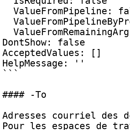
  IsRequired: false

  ValueFromPipeline: false

  ValueFromPipelineByPropertyName: true

  ValueFromRemainingArguments: false

DontShow: false

AcceptedValues: []

HelpMessage: ''

```

#### -To

Adresses courriel des d
Pour les espaces de tra