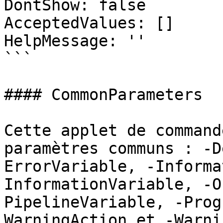
DontShow: false

AcceptedValues: []

HelpMessage: ''

```

#### CommonParameters

Cette applet de command
paramètres communs : -D
ErrorVariable, -Informa
InformationVariable, -O
PipelineVariable, -Prog
WarningAction et -Warni