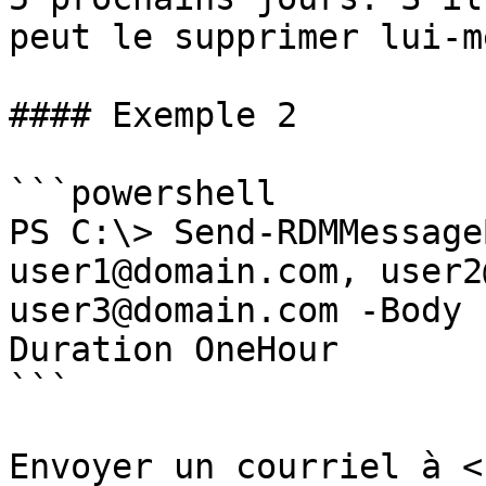
peut le supprimer lui-mê
#### Exemple 2

```powershell

PS C:\> Send-RDMMessage
user1@domain.com, user2
user3@domain.com -Body 
Duration OneHour

```

Envoyer un courriel à <