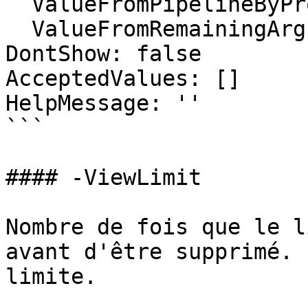
  ValueFromPipelineByPropertyName: true

  ValueFromRemainingArguments: false

DontShow: false

AcceptedValues: []

HelpMessage: ''

```

#### -ViewLimit

Nombre de fois que le l
avant d'être supprimé. 
limite.
