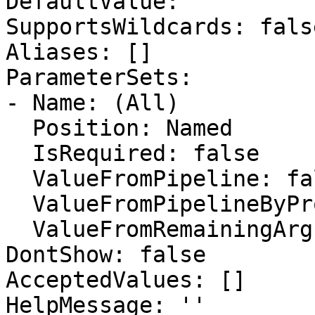
DefaultValue: ''

SupportsWildcards: false
Aliases: []

ParameterSets:

- Name: (All)

  Position: Named

  IsRequired: false

  ValueFromPipeline: false

  ValueFromPipelineByPropertyName: true

  ValueFromRemainingArguments: false

DontShow: false

AcceptedValues: []

HelpMessage: ''
