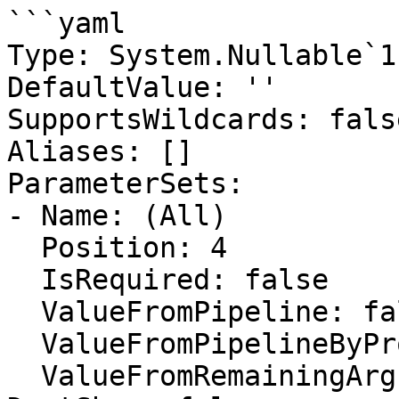
```yaml

Type: System.Nullable`1
DefaultValue: ''

SupportsWildcards: false
Aliases: []

ParameterSets:

- Name: (All)

  Position: 4

  IsRequired: false

  ValueFromPipeline: false

  ValueFromPipelineByPropertyName: true

  ValueFromRemainingArguments: false
