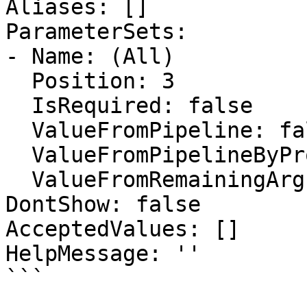
Aliases: []

ParameterSets:

- Name: (All)

  Position: 3

  IsRequired: false

  ValueFromPipeline: false

  ValueFromPipelineByPropertyName: true

  ValueFromRemainingArguments: false

DontShow: false

AcceptedValues: []

HelpMessage: ''

```
