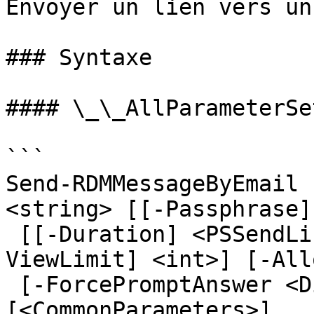
Envoyer un lien vers un
### Syntaxe

#### \_\_AllParameterSet
```

Send-RDMMessageByEmail 
<string> [[-Passphrase]
 [[-Duration] <PSSendLinkDurationWrapper>] [[-
ViewLimit] <int>] [-All
 [-ForcePromptAnswer <DialogResult[]>] 
[<CommonParameters>]
