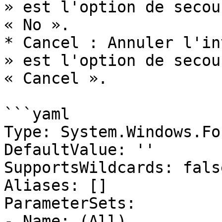
» est l'option de secou
« No ».

* Cancel : Annuler l'in
» est l'option de secou
« Cancel ».

```yaml

Type: System.Windows.Fo
DefaultValue: ''

SupportsWildcards: false
Aliases: []

ParameterSets:

- Name: (All)
