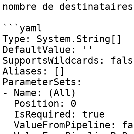
nombre de destinataires
```yaml

Type: System.String[]

DefaultValue: ''

SupportsWildcards: false
Aliases: []

ParameterSets:

- Name: (All)

  Position: 0

  IsRequired: true

  ValueFromPipeline: false
