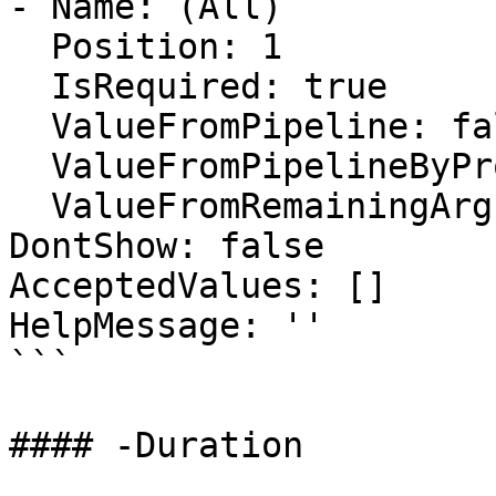
- Name: (All)

  Position: 1

  IsRequired: true

  ValueFromPipeline: false

  ValueFromPipelineByPropertyName: true

  ValueFromRemainingArguments: false

DontShow: false

AcceptedValues: []

HelpMessage: ''

```

#### -Duration
