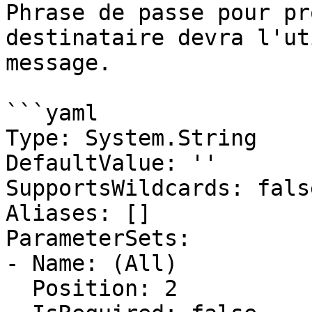
Phrase de passe pour pr
destinataire devra l'ut
message.

```yaml

Type: System.String

DefaultValue: ''

SupportsWildcards: false
Aliases: []

ParameterSets:

- Name: (All)

  Position: 2
