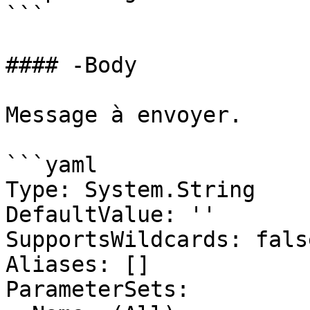
```

#### -Body

Message à envoyer.

```yaml

Type: System.String

DefaultValue: ''

SupportsWildcards: false
Aliases: []

ParameterSets:
