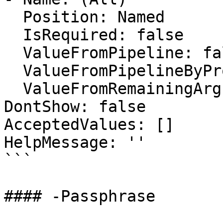
  Position: Named

  IsRequired: false

  ValueFromPipeline: false

  ValueFromPipelineByPropertyName: false

  ValueFromRemainingArguments: false

DontShow: false

AcceptedValues: []

HelpMessage: ''

```

#### -Passphrase
