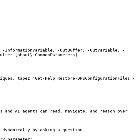
 -InformationVariable, -OutBuffer, -OutVariable, -
ultez [about\_CommonParameters]
iques, tapez "Get-Help Restore-DPSConfigurationFiles -
s and AI agents can read, navigate, and reason over 
 dynamically by asking a question.

ry parameter:
