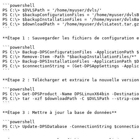
```powershell

PS C:\> $DVLSPath = '/home/myuser/dvls/'

PS C:\> $backupConfigurationFiles = '/home/myuser/dvlsB
PS C:\> $backupInstallationFiles = '/home/myuser/dvlsBa
PS C:\> $downloadPath = '/home/myuser/dvlsLatest.tar.gz
```

**Étape 1 : Sauvegarder les fichiers de configuration e
```powershell

PS C:\> Backup-DPSConfigurationFiles -ApplicationPath $
PS C:\> Remove-Item -Path "$backupInstallationFiles/*" 
PS C:\> Backup-DPSInstallationFiles -ApplicationPath $D
PS C:\> $connectionString = (Get-DPSAppSettings -Applic
```

**Étape 2 : Télécharger et extraire la nouvelle version
```powershell

PS C:\> Get-DPSProduct -Name DPSLinuxX64bin -Destinatio
PS C:\> tar -xzf $downloadPath -C $DVLSPath --strip-com
```

**Étape 3 : Mettre à jour la base de données**

```powershell

PS C:\> Update-DPSDatabase -ConnectionString $connectio
```
