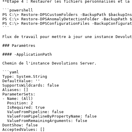
**Étape 4 : Restaurer les fichiers personnalisés et la 
```powershell

PS C:\> Restore-DPSCustomFolders -BackupPath $backupIns
PS C:\> Restore-DPSAnomalyDetectionFolder -BackupPath $
PS C:\> Restore-DPSConfigurationFiles -BackupConfigurat
```

Flux de travail pour mettre à jour une instance Devolut
### Paramètres

#### -ApplicationPath

Chemin de l'instance Devolutions Server.

```yaml

Type: System.String

DefaultValue: ''

SupportsWildcards: false

Aliases: []

ParameterSets:

- Name: (All)

  Position: 2

  IsRequired: true

  ValueFromPipeline: false

  ValueFromPipelineByPropertyName: false

  ValueFromRemainingArguments: false

DontShow: false

AcceptedValues: []
