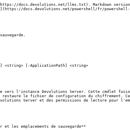
https://docs.devolutions.net/llms.txt). Markdown version
](https://docs.devolutions.net/powershell/fr/powershell-
sauvegarde.

] <string> [-ApplicationPath] <string>

e vers l'instance Devolutions Server. Cette cmdlet fusio
 restaure le fichier de configuration du chiffrement. Ce
volutions Server et des permissions de lecture pour l'em
r et les emplacements de sauvegarde**
