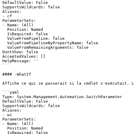
DefaultValue: False

SupportsWildcards: false

Aliases:

- cf

ParameterSets:

- Name: (All)

  Position: Named

  IsRequired: false

  ValueFromPipeline: false

  ValueFromPipelineByPropertyName: false

  ValueFromRemainingArguments: false

DontShow: false

AcceptedValues: []

HelpMessage: ''

```

#### -WhatIf

Affiche ce qui se passerait si la cmdlet s'exécutait. L
```yaml

Type: System.Management.Automation.SwitchParameter

DefaultValue: False

SupportsWildcards: false

Aliases:

- wi

ParameterSets:

- Name: (All)

  Position: Named

  IsRequired: false
