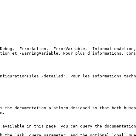
Debug, -ErrorAction, -ErrorVariable, -InformationAction,
tion et -WarningVariable. Pour plus d'informations, cons
nfigurationFiles -detailed". Pour les informations techn
s the documentation platform designed so that both human
m.

 available in this page, you can query the documentation
h the `ask` query parameter, and the optional `goal` que