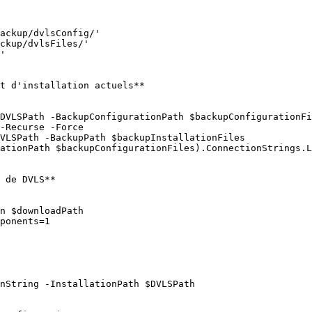
ackup/dvlsConfig/'

ckup/dvlsFiles/'

'

t d'installation actuels**

DVLSPath -BackupConfigurationPath $backupConfigurationFi
-Recurse -Force

VLSPath -BackupPath $backupInstallationFiles

ationPath $backupConfigurationFiles).ConnectionStrings.L
 de DVLS**

n $downloadPath

ponents=1

nString -InstallationPath $DVLSPath
