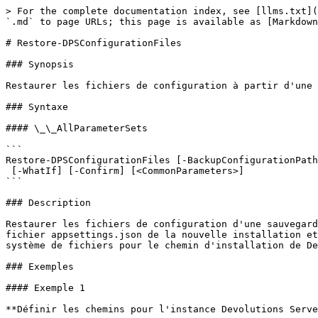
> For the complete documentation index, see [llms.txt](
`.md` to page URLs; this page is available as [Markdown
# Restore-DPSConfigurationFiles

### Synopsis

Restaurer les fichiers de configuration à partir d'une 
### Syntaxe

#### \_\_AllParameterSets

```

Restore-DPSConfigurationFiles [-BackupConfigurationPath
 [-WhatIf] [-Confirm] [<CommonParameters>]

```

### Description

Restaurer les fichiers de configuration d'une sauvegard
fichier appsettings.json de la nouvelle installation et
système de fichiers pour le chemin d'installation de De
### Exemples

#### Exemple 1

**Définir les chemins pour l'instance Devolutions Serve