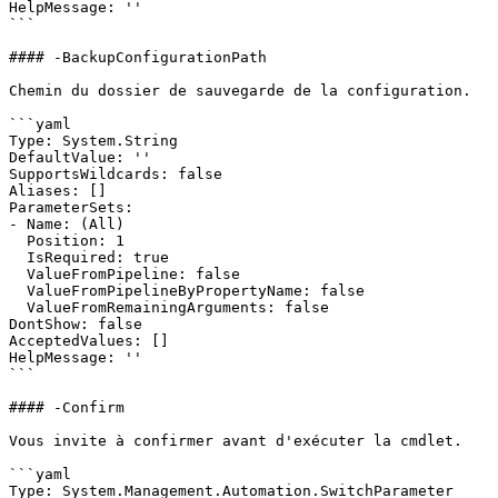
HelpMessage: ''

```

#### -BackupConfigurationPath

Chemin du dossier de sauvegarde de la configuration.

```yaml

Type: System.String

DefaultValue: ''

SupportsWildcards: false

Aliases: []

ParameterSets:

- Name: (All)

  Position: 1

  IsRequired: true

  ValueFromPipeline: false

  ValueFromPipelineByPropertyName: false

  ValueFromRemainingArguments: false

DontShow: false

AcceptedValues: []

HelpMessage: ''

```

#### -Confirm

Vous invite à confirmer avant d'exécuter la cmdlet.

```yaml

Type: System.Management.Automation.SwitchParameter
