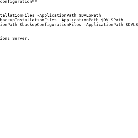
configuration**

tallationFiles -ApplicationPath $DVLSPath

backupInstallationFiles -ApplicationPath $DVLSPath

ionPath $backupConfigurationFiles -ApplicationPath $DVLS
ions Server.
