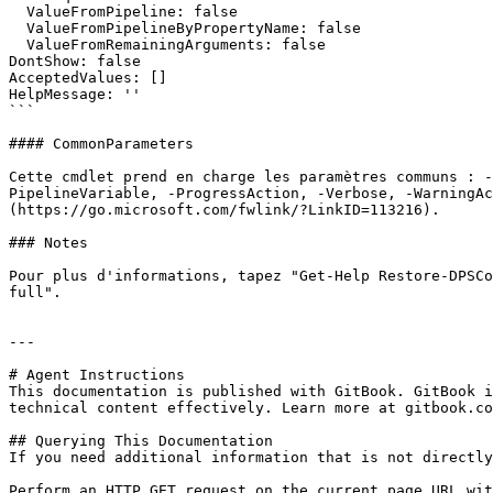
  ValueFromPipeline: false

  ValueFromPipelineByPropertyName: false

  ValueFromRemainingArguments: false

DontShow: false

AcceptedValues: []

HelpMessage: ''

```

#### CommonParameters

Cette cmdlet prend en charge les paramètres communs : -
PipelineVariable, -ProgressAction, -Verbose, -WarningAc
(https://go.microsoft.com/fwlink/?LinkID=113216).

### Notes

Pour plus d'informations, tapez "Get-Help Restore-DPSCo
full".

---

# Agent Instructions

This documentation is published with GitBook. GitBook i
technical content effectively. Learn more at gitbook.co
## Querying This Documentation

If you need additional information that is not directly
Perform an HTTP GET request on the current page URL wit