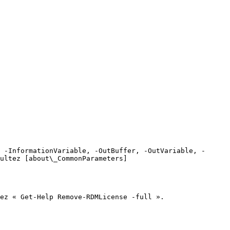
 -InformationVariable, -OutBuffer, -OutVariable, -
ultez [about\_CommonParameters]
ez « Get-Help Remove-RDMLicense -full ».
