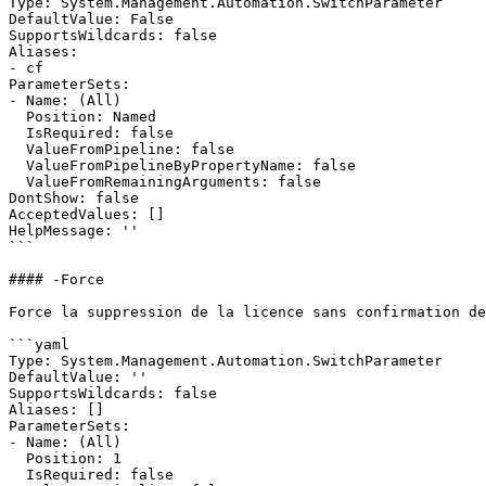
Type: System.Management.Automation.SwitchParameter

DefaultValue: False

SupportsWildcards: false

Aliases:

- cf

ParameterSets:

- Name: (All)

  Position: Named

  IsRequired: false

  ValueFromPipeline: false

  ValueFromPipelineByPropertyName: false

  ValueFromRemainingArguments: false

DontShow: false

AcceptedValues: []

HelpMessage: ''

```

#### -Force

Force la suppression de la licence sans confirmation de
```yaml

Type: System.Management.Automation.SwitchParameter

DefaultValue: ''

SupportsWildcards: false

Aliases: []

ParameterSets:

- Name: (All)

  Position: 1

  IsRequired: false
