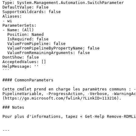
Type: System.Management.Automation.SwitchParameter

DefaultValue: False

SupportsWildcards: false

Aliases:

- wi

ParameterSets:

- Name: (All)

  Position: Named

  IsRequired: false

  ValueFromPipeline: false

  ValueFromPipelineByPropertyName: false

  ValueFromRemainingArguments: false

DontShow: false

AcceptedValues: []

HelpMessage: ''

```

#### CommonParameters

Cette cmdlet prend en charge les paramètres communs : -
PipelineVariable, -ProgressAction, -Verbose, -WarningAc
(https://go.microsoft.com/fwlink/?LinkID=113216).

### Notes

Pour plus d'informations, tapez « Get-Help Remove-RDMLi
---
