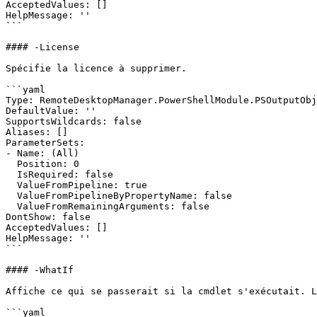
AcceptedValues: []

HelpMessage: ''

```

#### -License

Spécifie la licence à supprimer.

```yaml

Type: RemoteDesktopManager.PowerShellModule.PSOutputObj
DefaultValue: ''

SupportsWildcards: false

Aliases: []

ParameterSets:

- Name: (All)

  Position: 0

  IsRequired: false

  ValueFromPipeline: true

  ValueFromPipelineByPropertyName: false

  ValueFromRemainingArguments: false

DontShow: false

AcceptedValues: []

HelpMessage: ''

```

#### -WhatIf

Affiche ce qui se passerait si la cmdlet s'exécutait. L
```yaml
