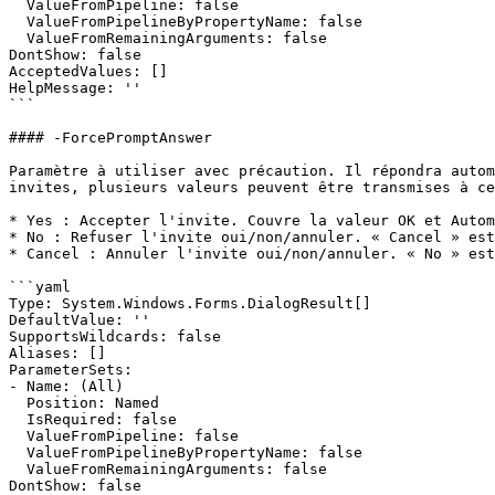
  ValueFromPipeline: false

  ValueFromPipelineByPropertyName: false

  ValueFromRemainingArguments: false

DontShow: false

AcceptedValues: []

HelpMessage: ''

```

#### -ForcePromptAnswer

Paramètre à utiliser avec précaution. Il répondra autom
invites, plusieurs valeurs peuvent être transmises à ce
* Yes : Accepter l'invite. Couvre la valeur OK et Autom
* No : Refuser l'invite oui/non/annuler. « Cancel » est
* Cancel : Annuler l'invite oui/non/annuler. « No » est
```yaml

Type: System.Windows.Forms.DialogResult[]

DefaultValue: ''

SupportsWildcards: false

Aliases: []

ParameterSets:

- Name: (All)

  Position: Named

  IsRequired: false

  ValueFromPipeline: false

  ValueFromPipelineByPropertyName: false

  ValueFromRemainingArguments: false

DontShow: false
