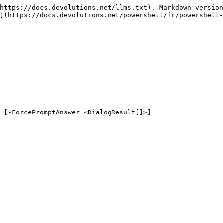
https://docs.devolutions.net/llms.txt). Markdown version
](https://docs.devolutions.net/powershell/fr/powershell-
 [-ForcePromptAnswer <DialogResult[]>]
