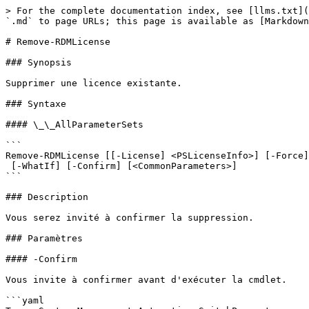
> For the complete documentation index, see [llms.txt](
`.md` to page URLs; this page is available as [Markdown
# Remove-RDMLicense

### Synopsis

Supprimer une licence existante.

### Syntaxe

#### \_\_AllParameterSets

```

Remove-RDMLicense [[-License] <PSLicenseInfo>] [-Force]
 [-WhatIf] [-Confirm] [<CommonParameters>]

```

### Description

Vous serez invité à confirmer la suppression.

### Paramètres

#### -Confirm

Vous invite à confirmer avant d'exécuter la cmdlet.

```yaml
