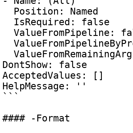
- Name: (All)

  Position: Named

  IsRequired: false

  ValueFromPipeline: false

  ValueFromPipelineByPropertyName: false

  ValueFromRemainingArguments: false

DontShow: false

AcceptedValues: []

HelpMessage: ''

```

#### -Format
