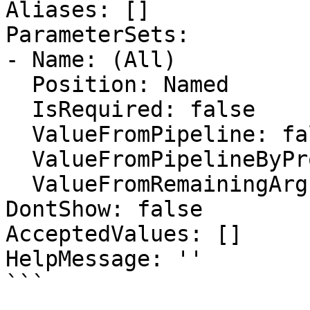
Aliases: []

ParameterSets:

- Name: (All)

  Position: Named

  IsRequired: false

  ValueFromPipeline: false

  ValueFromPipelineByPropertyName: false

  ValueFromRemainingArguments: false

DontShow: false

AcceptedValues: []

HelpMessage: ''

```
