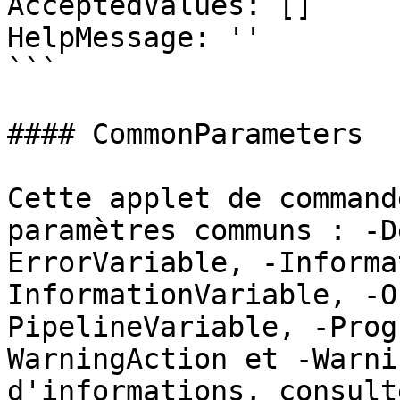
AcceptedValues: []

HelpMessage: ''

```

#### CommonParameters

Cette applet de command
paramètres communs : -D
ErrorVariable, -Informa
InformationVariable, -O
PipelineVariable, -Prog
WarningAction et -Warni
d'informations, consulte