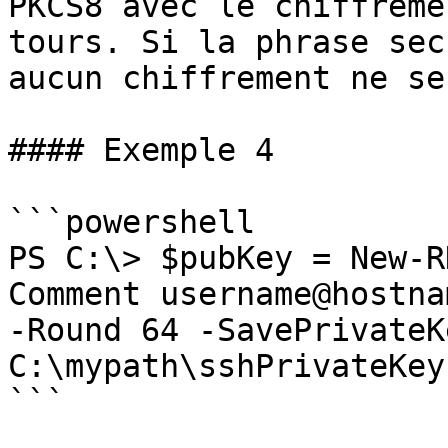
PKCS8 avec le chiffreme
tours. Si la phrase sec
aucun chiffrement ne se
#### Exemple 4

```powershell

PS C:\> $pubKey = New-R
Comment username@hostna
-Round 64 -SavePrivateKe
C:\mypath\sshPrivateKey.
```
