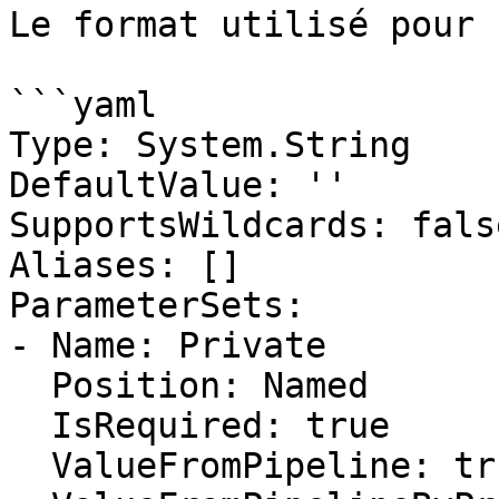
Le format utilisé pour 
```yaml

Type: System.String

DefaultValue: ''

SupportsWildcards: false
Aliases: []

ParameterSets:

- Name: Private

  Position: Named

  IsRequired: true

  ValueFromPipeline: true
