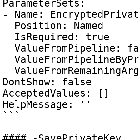
ParameterSets:

- Name: EncryptedPrivate
  Position: Named

  IsRequired: true

  ValueFromPipeline: false

  ValueFromPipelineByPropertyName: false

  ValueFromRemainingArguments: false

DontShow: false

AcceptedValues: []

HelpMessage: ''

```

#### -SavePrivateKey
