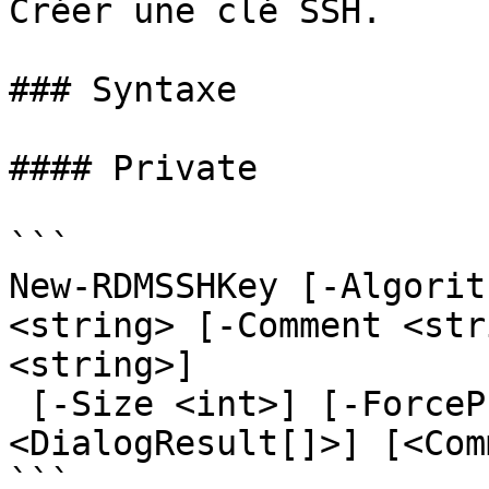
Créer une clé SSH.

### Syntaxe

#### Private

```

New-RDMSSHKey [-Algorit
<string> [-Comment <str
<string>]

 [-Size <int>] [-ForcePromptAnswer 
<DialogResult[]>] [<Com
```
