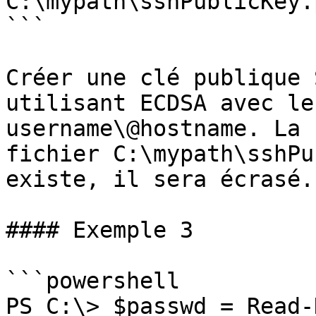
C:\mypath\sshPublicKey.p
```

Créer une clé publique 
utilisant ECDSA avec le
username\@hostname. La 
fichier C:\mypath\sshPu
existe, il sera écrasé.

#### Exemple 3

```powershell

PS C:\> $passwd = Read-