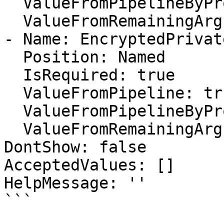
  ValueFromPipelineByPropertyName: false

  ValueFromRemainingArguments: false

- Name: EncryptedPrivate
  Position: Named

  IsRequired: true

  ValueFromPipeline: true

  ValueFromPipelineByPropertyName: false

  ValueFromRemainingArguments: false

DontShow: false

AcceptedValues: []

HelpMessage: ''

```
