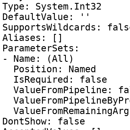
Type: System.Int32

DefaultValue: ''

SupportsWildcards: false
Aliases: []

ParameterSets:

- Name: (All)

  Position: Named

  IsRequired: false

  ValueFromPipeline: false

  ValueFromPipelineByPropertyName: false

  ValueFromRemainingArguments: false

DontShow: false
