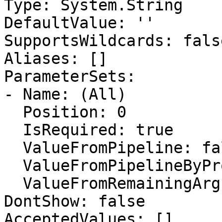
Type: System.String

DefaultValue: ''

SupportsWildcards: false
Aliases: []

ParameterSets:

- Name: (All)

  Position: 0

  IsRequired: true

  ValueFromPipeline: false

  ValueFromPipelineByPropertyName: false

  ValueFromRemainingArguments: false

DontShow: false

AcceptedValues: []
