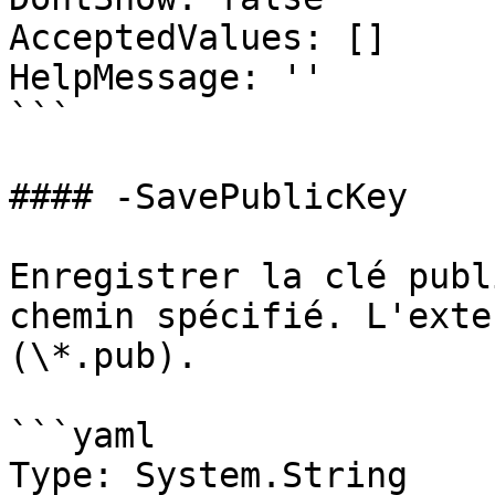
AcceptedValues: []

HelpMessage: ''

```

#### -SavePublicKey

Enregistrer la clé publ
chemin spécifié. L'exte
(\*.pub).

```yaml

Type: System.String
