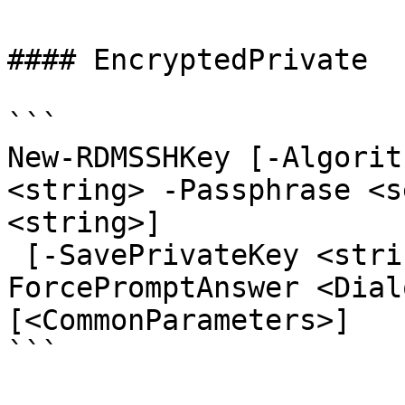
#### EncryptedPrivate

```

New-RDMSSHKey [-Algorit
<string> -Passphrase <s
<string>]

 [-SavePrivateKey <string>] [-Size <int>] [-
ForcePromptAnswer <Dial
[<CommonParameters>]

```
