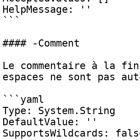
HelpMessage: ''

```

#### -Comment

Le commentaire à la fin
espaces ne sont pas aut
```yaml

Type: System.String

DefaultValue: ''

SupportsWildcards: false