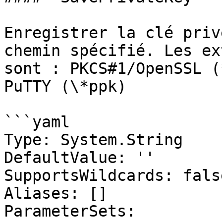
Enregistrer la clé priv
chemin spécifié. Les ex
sont : PKCS#1/OpenSSL (
PuTTY (\*ppk)

```yaml

Type: System.String

DefaultValue: ''

SupportsWildcards: false
Aliases: []

ParameterSets:
