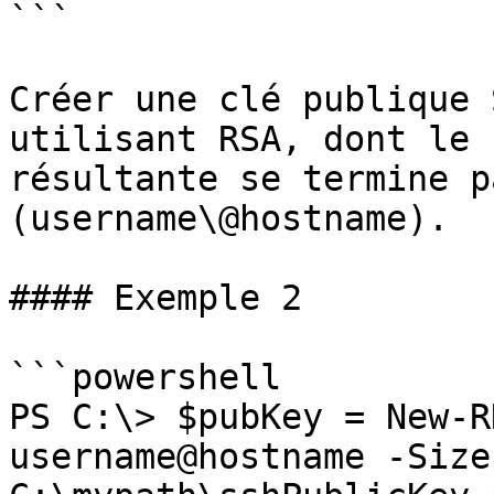
```

Créer une clé publique 
utilisant RSA, dont le 
résultante se termine p
(username\@hostname).

#### Exemple 2

```powershell

PS C:\> $pubKey = New-R
username@hostname -Size