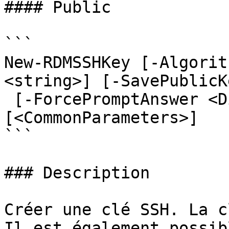
#### Public

```

New-RDMSSHKey [-Algorit
<string>] [-SavePublicK
 [-ForcePromptAnswer <DialogResult[]>] 
[<CommonParameters>]

```

### Description

Créer une clé SSH. La c
Il est également possib