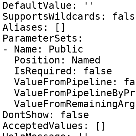
DefaultValue: ''

SupportsWildcards: false
Aliases: []

ParameterSets:

- Name: Public

  Position: Named

  IsRequired: false

  ValueFromPipeline: false

  ValueFromPipelineByPropertyName: false

  ValueFromRemainingArguments: false

DontShow: false

AcceptedValues: []
