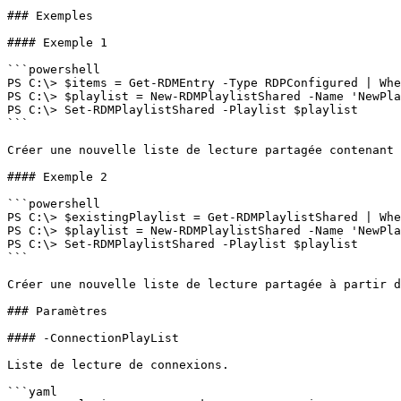
### Exemples

#### Exemple 1

```powershell

PS C:\> $items = Get-RDMEntry -Type RDPConfigured | Whe
PS C:\> $playlist = New-RDMPlaylistShared -Name 'NewPla
PS C:\> Set-RDMPlaylistShared -Playlist $playlist

```

Créer une nouvelle liste de lecture partagée contenant 
#### Exemple 2

```powershell

PS C:\> $existingPlaylist = Get-RDMPlaylistShared | Whe
PS C:\> $playlist = New-RDMPlaylistShared -Name 'NewPla
PS C:\> Set-RDMPlaylistShared -Playlist $playlist

```

Créer une nouvelle liste de lecture partagée à partir d
### Paramètres

#### -ConnectionPlayList

Liste de lecture de connexions.

```yaml
