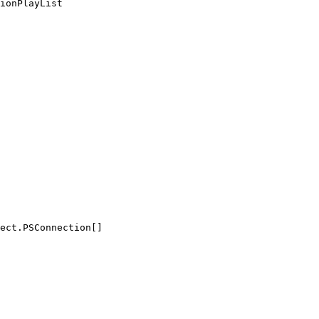
ionPlayList

ect.PSConnection[]
