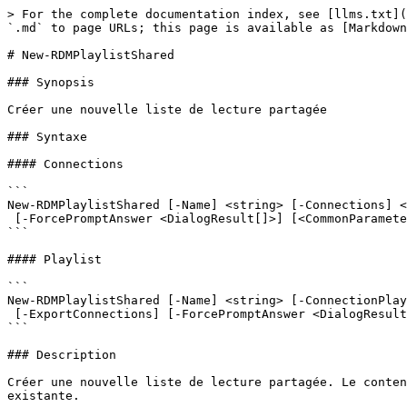
> For the complete documentation index, see [llms.txt](
`.md` to page URLs; this page is available as [Markdown
# New-RDMPlaylistShared

### Synopsis

Créer une nouvelle liste de lecture partagée

### Syntaxe

#### Connections

```

New-RDMPlaylistShared [-Name] <string> [-Connections] <
 [-ForcePromptAnswer <DialogResult[]>] [<CommonParameters>]

```

#### Playlist

```

New-RDMPlaylistShared [-Name] <string> [-ConnectionPlay
 [-ExportConnections] [-ForcePromptAnswer <DialogResult[]>] [<CommonParameters>]

```

### Description

Créer une nouvelle liste de lecture partagée. Le conten
existante.
