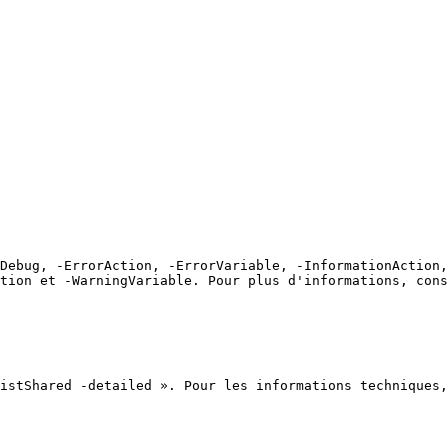
Debug, -ErrorAction, -ErrorVariable, -InformationAction,
tion et -WarningVariable. Pour plus d'informations, cons
istShared -detailed ». Pour les informations techniques,