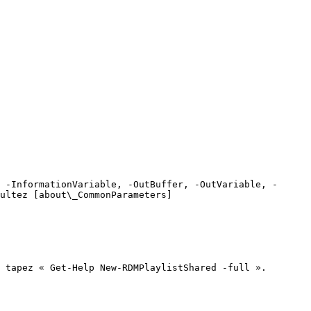
 -InformationVariable, -OutBuffer, -OutVariable, -
ultez [about\_CommonParameters]
 tapez « Get-Help New-RDMPlaylistShared -full ».
