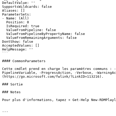
DefaultValue: ''

SupportsWildcards: false

Aliases: []

ParameterSets:

- Name: (All)

  Position: 0

  IsRequired: true

  ValueFromPipeline: false

  ValueFromPipelineByPropertyName: false

  ValueFromRemainingArguments: false

DontShow: false

AcceptedValues: []

HelpMessage: ''

```

#### CommonParameters

Cette cmdlet prend en charge les paramètres communs : -
PipelineVariable, -ProgressAction, -Verbose, -WarningAc
(https://go.microsoft.com/fwlink/?LinkID=113216).

### Sortie

### Notes

Pour plus d'informations, tapez « Get-Help New-RDMPlayl
---
