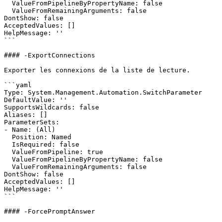
  ValueFromPipelineByPropertyName: false

  ValueFromRemainingArguments: false

DontShow: false

AcceptedValues: []

HelpMessage: ''

```

#### -ExportConnections

Exporter les connexions de la liste de lecture.

```yaml

Type: System.Management.Automation.SwitchParameter

DefaultValue: ''

SupportsWildcards: false

Aliases: []

ParameterSets:

- Name: (All)

  Position: Named

  IsRequired: false

  ValueFromPipeline: true

  ValueFromPipelineByPropertyName: false

  ValueFromRemainingArguments: false

DontShow: false

AcceptedValues: []

HelpMessage: ''

```

#### -ForcePromptAnswer
