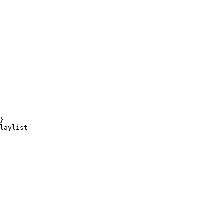
}

laylist
