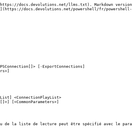
https://docs.devolutions.net/llms.txt). Markdown version
](https://docs.devolutions.net/powershell/fr/powershell-
PSConnection[]> [-ExportConnections]

List] <ConnectionPlayList>

u de la liste de lecture peut être spécifié avec le para