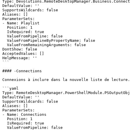
Type: Devolutions.RemoteDesktopManager.Business.Connect
DefaultValue: ''

SupportsWildcards: false

Aliases: []

ParameterSets:

- Name: Playlist

  Position: 1

  IsRequired: true

  ValueFromPipeline: false

  ValueFromPipelineByPropertyName: false

  ValueFromRemainingArguments: false

DontShow: false

AcceptedValues: []

HelpMessage: ''

```

#### -Connections

Connexions à inclure dans la nouvelle liste de lecture.

```yaml

Type: RemoteDesktopManager.PowerShellModule.PSOutputObj
DefaultValue: ''

SupportsWildcards: false

Aliases: []

ParameterSets:

- Name: Connections

  Position: 1

  IsRequired: true

  ValueFromPipeline: false
