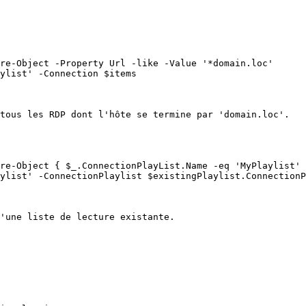
re-Object -Property Url -like -Value '*domain.loc' 

ylist' -Connection $items

tous les RDP dont l'hôte se termine par 'domain.loc'.

re-Object { $_.ConnectionPlayList.Name -eq 'MyPlaylist' 
ylist' -ConnectionPlaylist $existingPlaylist.ConnectionP
'une liste de lecture existante.
