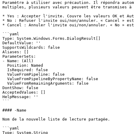
Paramètre à utiliser avec précaution. Il répondra autom
multiples, plusieurs valeurs peuvent être transmises à 
* Yes : Accepter l'invite. Couvre les valeurs OK et Aut
* No : Refuser l'invite oui/non/annuler. « Cancel » est
* Cancel : Annuler l'invite oui/non/annuler. « No » est
```yaml

Type: System.Windows.Forms.DialogResult[]

DefaultValue: ''

SupportsWildcards: false

Aliases: []

ParameterSets:

- Name: (All)

  Position: Named

  IsRequired: false

  ValueFromPipeline: false

  ValueFromPipelineByPropertyName: false

  ValueFromRemainingArguments: false

DontShow: false

AcceptedValues: []

HelpMessage: ''

```

#### -Name

Nom de la nouvelle liste de lecture partagée.

```yaml

Type: System.String
