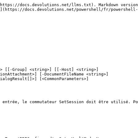
https://docs.devolutions.net/llms.txt). Markdown version
](https://docs.devolutions.net/powershell/fr/powershell-
> [[-Group] <string>] [[-Host] <string>]

 entrée, le commutateur SetSession doit être utilisé. Po