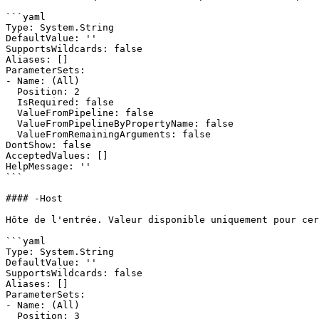
```yaml

Type: System.String

DefaultValue: ''

SupportsWildcards: false

Aliases: []

ParameterSets:

- Name: (All)

  Position: 2

  IsRequired: false

  ValueFromPipeline: false

  ValueFromPipelineByPropertyName: false

  ValueFromRemainingArguments: false

DontShow: false

AcceptedValues: []

HelpMessage: ''

```

#### -Host

Hôte de l'entrée. Valeur disponible uniquement pour cer
```yaml

Type: System.String

DefaultValue: ''

SupportsWildcards: false

Aliases: []

ParameterSets:

- Name: (All)

  Position: 3
