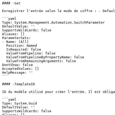
#### -Set

Enregistrer l'entrée selon le mode de coffre : - Defaul
```yaml

Type: System.Management.Automation.SwitchParameter

DefaultValue: ''

SupportsWildcards: false

Aliases: []

ParameterSets:

- Name: (All)

  Position: Named

  IsRequired: false

  ValueFromPipeline: false

  ValueFromPipelineByPropertyName: false

  ValueFromRemainingArguments: false

DontShow: false

AcceptedValues: []

HelpMessage: ''

```

#### -TemplateID

ID du modèle utilisé pour créer l'entrée. Il est obliga
```yaml

Type: System.Guid

DefaultValue: ''

SupportsWildcards: false

Aliases: []
