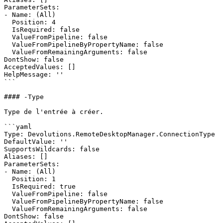
ParameterSets:

- Name: (All)

  Position: 4

  IsRequired: false

  ValueFromPipeline: false

  ValueFromPipelineByPropertyName: false

  ValueFromRemainingArguments: false

DontShow: false

AcceptedValues: []

HelpMessage: ''

```

#### -Type

Type de l'entrée à créer.

```yaml

Type: Devolutions.RemoteDesktopManager.ConnectionType

DefaultValue: ''

SupportsWildcards: false

Aliases: []

ParameterSets:

- Name: (All)

  Position: 1

  IsRequired: true

  ValueFromPipeline: false

  ValueFromPipelineByPropertyName: false

  ValueFromRemainingArguments: false

DontShow: false
