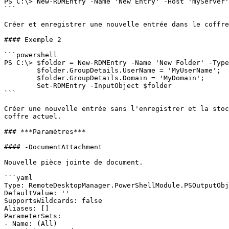
PS C:\> New-RDMEntry -Name 'New Entry' -Host 'myServer'
```

Créer et enregistrer une nouvelle entrée dans le coffre
#### Exemple 2

```powershell

PS C:\> $folder = New-RDMEntry -Name 'New Folder' -Type
        $folder.GroupDetails.UserName = 'MyUserName';

        $folder.GroupDetails.Domain = 'MyDomain';

        Set-RDMEntry -InputObject $folder

```

Créer une nouvelle entrée sans l'enregistrer et la stoc
coffre actuel.

### ***Paramètres***

#### -DocumentAttachment

Nouvelle pièce jointe de document.

```yaml

Type: RemoteDesktopManager.PowerShellModule.PSOutputObj
DefaultValue: ''

SupportsWildcards: false

Aliases: []

ParameterSets:

- Name: (All)
