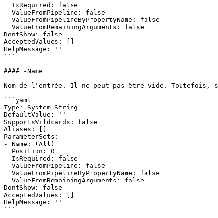
  IsRequired: false

  ValueFromPipeline: false

  ValueFromPipelineByPropertyName: false

  ValueFromRemainingArguments: false

DontShow: false

AcceptedValues: []

HelpMessage: ''

```

#### -Name

Nom de l'entrée. Il ne peut pas être vide. Toutefois, s
```yaml

Type: System.String

DefaultValue: ''

SupportsWildcards: false

Aliases: []

ParameterSets:

- Name: (All)

  Position: 0

  IsRequired: false

  ValueFromPipeline: false

  ValueFromPipelineByPropertyName: false

  ValueFromRemainingArguments: false

DontShow: false

AcceptedValues: []

HelpMessage: ''

```
