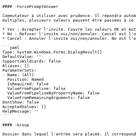
#### -ForcePromptAnswer

Commutateur à utiliser avec prudence. Il répondra autom
multiples, plusieurs valeurs peuvent être passées à ce 
* Yes : Accepter l'invite. Couvre les valeurs OK et Aut
* No : Refuser l'invite oui/non/annuler. Cancel est l'o
* Cancel : Annuler l'invite oui/non/annuler. No est l'o
```yaml

Type: System.Windows.Forms.DialogResult[]

DefaultValue: ''

SupportsWildcards: false

Aliases: []

ParameterSets:

- Name: (All)

  Position: Named

  IsRequired: false

  ValueFromPipeline: false

  ValueFromPipelineByPropertyName: false

  ValueFromRemainingArguments: false

DontShow: false

AcceptedValues: []

HelpMessage: ''

```

#### -Group

Dossier dans lequel l'entrée sera placée. Il correspond