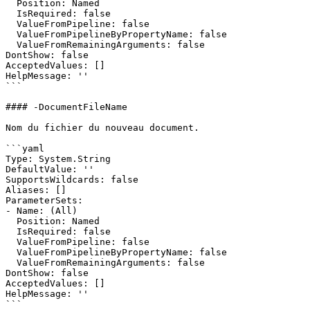
  Position: Named

  IsRequired: false

  ValueFromPipeline: false

  ValueFromPipelineByPropertyName: false

  ValueFromRemainingArguments: false

DontShow: false

AcceptedValues: []

HelpMessage: ''

```

#### -DocumentFileName

Nom du fichier du nouveau document.

```yaml

Type: System.String

DefaultValue: ''

SupportsWildcards: false

Aliases: []

ParameterSets:

- Name: (All)

  Position: Named

  IsRequired: false

  ValueFromPipeline: false

  ValueFromPipelineByPropertyName: false

  ValueFromRemainingArguments: false

DontShow: false

AcceptedValues: []

HelpMessage: ''

```
