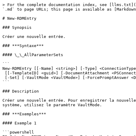
> For the complete documentation index, see [llms.txt](
`.md` to page URLs; this page is available as [Markdown
# New-RDMEntry

### Synopsis

Créer une nouvelle entrée.

### ***Syntaxe***

#### \_\_AllParameterSets

```

New-RDMEntry [[-Name] <string>] [-Type] <ConnectionType
 [[-TemplateID] <guid>] [-DocumentAttachment <PSConnectionAttachment>] [-DocumentFileName <string>]

 [-Set] [-VaultMode <VaultMode>] [-ForcePromptAnswer <DialogResult[]>] [<CommonParameters>]

```

### Description

Créer une nouvelle entrée. Pour enregistrer la nouvelle
système, utilisez le paramètre VaultMode.

### ***Exemples***

#### Exemple 1

```powershell
