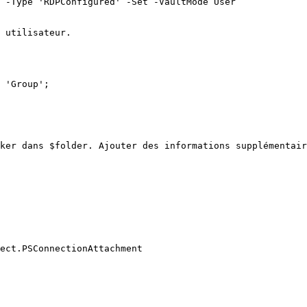
 -Type 'RDPConfigured' -Set -VaultMode User

 utilisateur.

 'Group';

ker dans $folder. Ajouter des informations supplémentair
ect.PSConnectionAttachment
