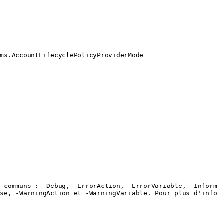
ms.AccountLifecyclePolicyProviderMode

 communs : -Debug, -ErrorAction, -ErrorVariable, -Inform
se, -WarningAction et -WarningVariable. Pour plus d'info