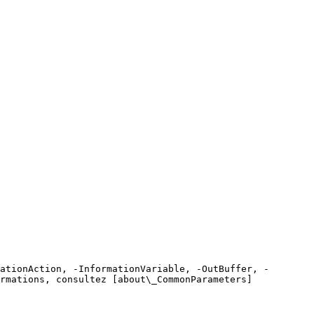
ationAction, -InformationVariable, -OutBuffer, -
rmations, consultez [about\_CommonParameters]