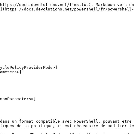
https://docs.devolutions.net/llms.txt). Markdown version
](https://docs.devolutions.net/powershell/fr/powershell-
yclePolicyProviderMode>]

monParameters>]

dans un format compatible avec PowerShell, pouvant être 
fiques de la politique, il est nécessaire de modifier le