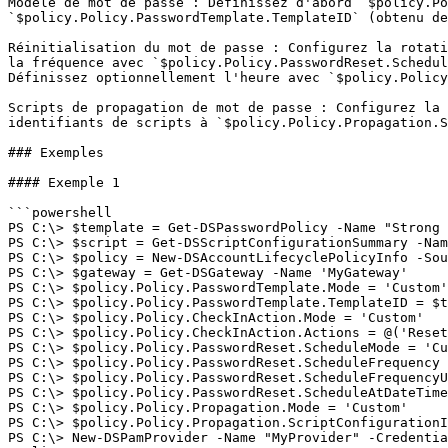
Modèle de mot de passe : Définissez d'abord `$policy.Po
`$policy.Policy.PasswordTemplate.TemplateID` (obtenu de
Réinitialisation du mot de passe : Configurez la rotati
la fréquence avec `$policy.Policy.PasswordReset.Schedul
Définissez optionnellement l'heure avec `$policy.Policy
Scripts de propagation de mot de passe : Configurez la 
identifiants de scripts à `$policy.Policy.Propagation.S
### Exemples

#### Exemple 1

```powershell

PS C:\> $template = Get-DSPasswordPolicy -Name "Strong 
PS C:\> $script = Get-DSScriptConfigurationSummary -Nam
PS C:\> $policy = New-DSAccountLifecyclePolicyInfo -Sou
PS C:\> $gateway = Get-DSGateway -Name 'MyGateway'

PS C:\> $policy.Policy.PasswordTemplate.Mode = 'Custom'

PS C:\> $policy.Policy.PasswordTemplate.TemplateID = $t
PS C:\> $policy.Policy.CheckInAction.Mode = 'Custom'

PS C:\> $policy.Policy.CheckInAction.Actions = @('Reset
PS C:\> $policy.Policy.PasswordReset.ScheduleMode = 'Cu
PS C:\> $policy.Policy.PasswordReset.ScheduleFrequency 
PS C:\> $policy.Policy.PasswordReset.ScheduleFrequencyU
PS C:\> $policy.Policy.PasswordReset.ScheduleAtDateTime
PS C:\> $policy.Policy.Propagation.Mode = 'Custom'

PS C:\> $policy.Policy.Propagation.ScriptConfigurationI
PS C:\> New-DSPamProvider -Name "MyProvider" -Credentia