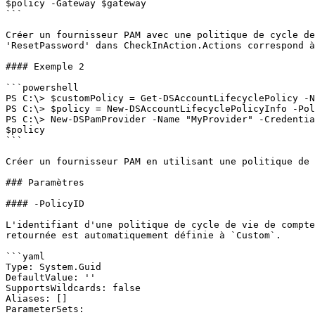
$policy -Gateway $gateway

```

Créer un fournisseur PAM avec une politique de cycle de
'ResetPassword' dans CheckInAction.Actions correspond à
#### Exemple 2

```powershell

PS C:\> $customPolicy = Get-DSAccountLifecyclePolicy -N
PS C:\> $policy = New-DSAccountLifecyclePolicyInfo -Pol
PS C:\> New-DSPamProvider -Name "MyProvider" -Credentia
$policy

```

Créer un fournisseur PAM en utilisant une politique de 
### Paramètres

#### -PolicyID

L'identifiant d'une politique de cycle de vie de compte
retournée est automatiquement définie à `Custom`.

```yaml

Type: System.Guid

DefaultValue: ''

SupportsWildcards: false

Aliases: []

ParameterSets:
