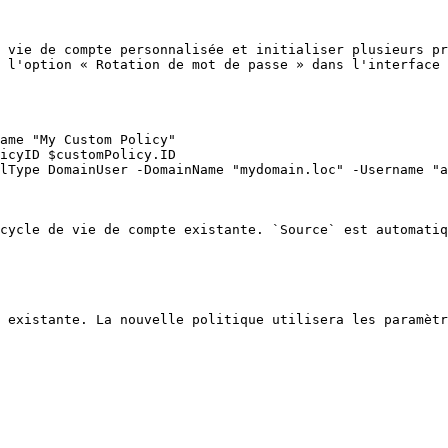
 vie de compte personnalisée et initialiser plusieurs pr
 l'option « Rotation de mot de passe » dans l'interface 
ame "My Custom Policy"

icyID $customPolicy.ID

lType DomainUser -DomainName "mydomain.loc" -Username "a
cycle de vie de compte existante. `Source` est automatiq
 existante. La nouvelle politique utilisera les paramètr