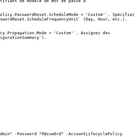
tifiant de modèle de mot de passe à 
olicy.PasswordReset.ScheduleMode = 'Custom'`. Spécifiez 
swordReset.ScheduleFrequencyUnit` (Day, Hour, etc.). 
cy.Propagation.Mode = 'Custom'`. Assignez des 
igurationSummary`).

dmin" -Password "P@ssw0rd" -AccountLifecyclePolicy 