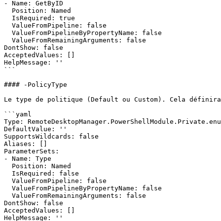
- Name: GetByID

  Position: Named

  IsRequired: true

  ValueFromPipeline: false

  ValueFromPipelineByPropertyName: false

  ValueFromRemainingArguments: false

DontShow: false

AcceptedValues: []

HelpMessage: ''

```

#### -PolicyType

Le type de politique (Default ou Custom). Cela définira
```yaml

Type: RemoteDesktopManager.PowerShellModule.Private.enu
DefaultValue: ''

SupportsWildcards: false

Aliases: []

ParameterSets:

- Name: Type

  Position: Named

  IsRequired: false

  ValueFromPipeline: false

  ValueFromPipelineByPropertyName: false

  ValueFromRemainingArguments: false

DontShow: false

AcceptedValues: []

HelpMessage: ''
