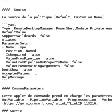
```

#### -Source

La source de la politique (Default, Custom ou None)

```yaml

Type: RemoteDesktopManager.PowerShellModule.Private.enu
DefaultValue: ''

SupportsWildcards: false

Aliases: []

ParameterSets:

- Name: Type

  Position: Named

  IsRequired: false

  ValueFromPipeline: false

  ValueFromPipelineByPropertyName: false

  ValueFromRemainingArguments: false

DontShow: false

AcceptedValues: []

HelpMessage: ''

```

#### CommonParameters

Cette applet de commande prend en charge les paramètres
OutVariable, -PipelineVariable, -ProgressAction, -Verbo
(https://go.microsoft.com/fwlink/?LinkID=113216).

### Sortie
