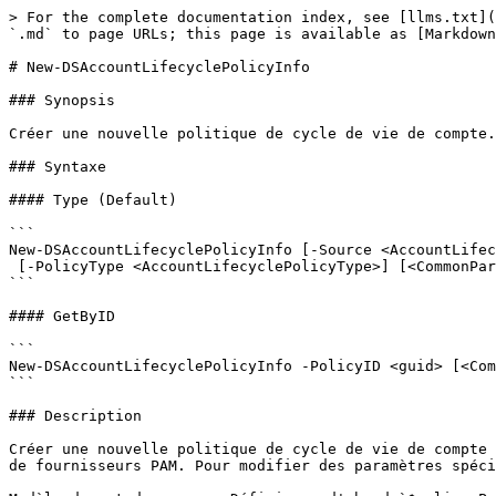
> For the complete documentation index, see [llms.txt](
`.md` to page URLs; this page is available as [Markdown
# New-DSAccountLifecyclePolicyInfo

### Synopsis

Créer une nouvelle politique de cycle de vie de compte.

### Syntaxe

#### Type (Default)

```

New-DSAccountLifecyclePolicyInfo [-Source <AccountLifec
 [-PolicyType <AccountLifecyclePolicyType>] [<CommonParameters>]

```

#### GetByID

```

New-DSAccountLifecyclePolicyInfo -PolicyID <guid> [<Com
```

### Description

Créer une nouvelle politique de cycle de vie de compte 
de fournisseurs PAM. Pour modifier des paramètres spéci