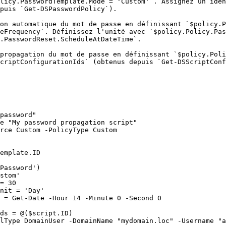
licy.PasswordTemplate.Mode = 'Custom'`. Assignez un iden
puis `Get-DSPasswordPolicy`).

on automatique du mot de passe en définissant `$policy.P
eFrequency`. Définissez l'unité avec `$policy.Policy.Pas
.PasswordReset.ScheduleAtDateTime`.

propagation du mot de passe en définissant `$policy.Poli
criptConfigurationIds` (obtenus depuis `Get-DSScriptConf
password"

e "My password propagation script"

rce Custom -PolicyType Custom

emplate.ID

Password')

stom'

= 30

nit = 'Day'

 = Get-Date -Hour 14 -Minute 0 -Second 0

ds = @($script.ID)

lType DomainUser -DomainName "mydomain.loc" -Username "a