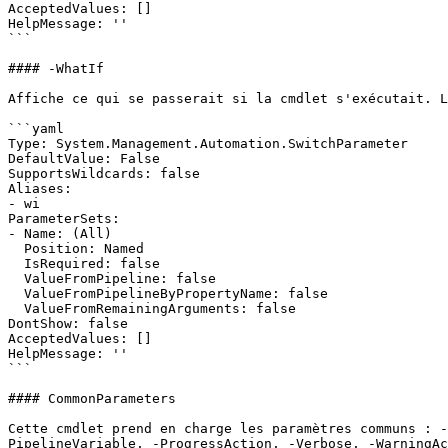
AcceptedValues: []

HelpMessage: ''

```

#### -WhatIf

Affiche ce qui se passerait si la cmdlet s'exécutait. L
```yaml

Type: System.Management.Automation.SwitchParameter

DefaultValue: False

SupportsWildcards: false

Aliases:

- wi

ParameterSets:

- Name: (All)

  Position: Named

  IsRequired: false

  ValueFromPipeline: false

  ValueFromPipelineByPropertyName: false

  ValueFromRemainingArguments: false

DontShow: false

AcceptedValues: []

HelpMessage: ''

```

#### CommonParameters

Cette cmdlet prend en charge les paramètres communs : -
PipelineVariable, -ProgressAction, -Verbose, -WarningAc