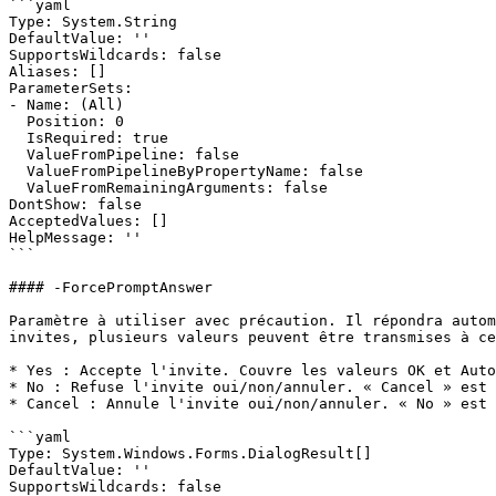
```yaml

Type: System.String

DefaultValue: ''

SupportsWildcards: false

Aliases: []

ParameterSets:

- Name: (All)

  Position: 0

  IsRequired: true

  ValueFromPipeline: false

  ValueFromPipelineByPropertyName: false

  ValueFromRemainingArguments: false

DontShow: false

AcceptedValues: []

HelpMessage: ''

```

#### -ForcePromptAnswer

Paramètre à utiliser avec précaution. Il répondra autom
invites, plusieurs valeurs peuvent être transmises à ce
* Yes : Accepte l'invite. Couvre les valeurs OK et Auto
* No : Refuse l'invite oui/non/annuler. « Cancel » est 
* Cancel : Annule l'invite oui/non/annuler. « No » est 
```yaml

Type: System.Windows.Forms.DialogResult[]

DefaultValue: ''

SupportsWildcards: false
