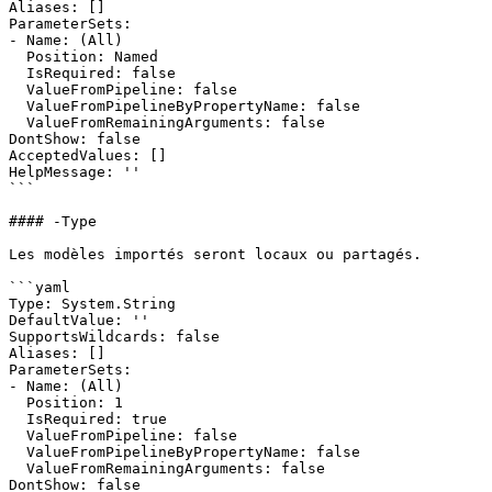
Aliases: []

ParameterSets:

- Name: (All)

  Position: Named

  IsRequired: false

  ValueFromPipeline: false

  ValueFromPipelineByPropertyName: false

  ValueFromRemainingArguments: false

DontShow: false

AcceptedValues: []

HelpMessage: ''

```

#### -Type

Les modèles importés seront locaux ou partagés.

```yaml

Type: System.String

DefaultValue: ''

SupportsWildcards: false

Aliases: []

ParameterSets:

- Name: (All)

  Position: 1

  IsRequired: true

  ValueFromPipeline: false

  ValueFromPipelineByPropertyName: false

  ValueFromRemainingArguments: false

DontShow: false
