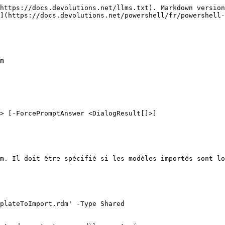
https://docs.devolutions.net/llms.txt). Markdown version
](https://docs.devolutions.net/powershell/fr/powershell-
m

> [-ForcePromptAnswer <DialogResult[]>]

m. Il doit être spécifié si les modèles importés sont lo
plateToImport.rdm' -Type Shared
