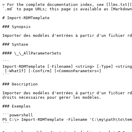
> For the complete documentation index, see [llms.txt](
`.md` to page URLs; this page is available as [Markdown
# Import-RDMTemplate

### Synopsis

Importer des modèles d'entrées à partir d'un fichier rd
### Syntaxe

#### \_\_AllParameterSets

```

Import-RDMTemplate [-Filename] <string> [-Type] <string
 [-WhatIf] [-Confirm] [<CommonParameters>]

```

### Description

Importer des modèles d'entrées à partir d'un fichier rd
droits nécessaires pour gérer les modèles.

### Exemples

```powershell

PS C:\> Import-RDMTemplate -Filename 'C:\my\path\to\tem
```
