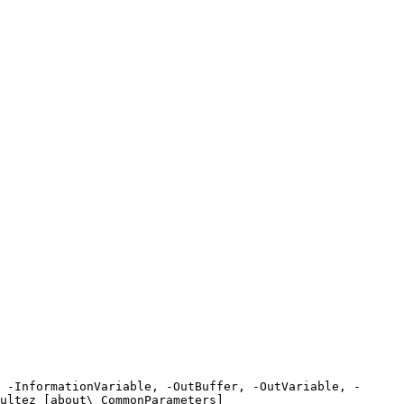
 -InformationVariable, -OutBuffer, -OutVariable, -
ultez [about\_CommonParameters]