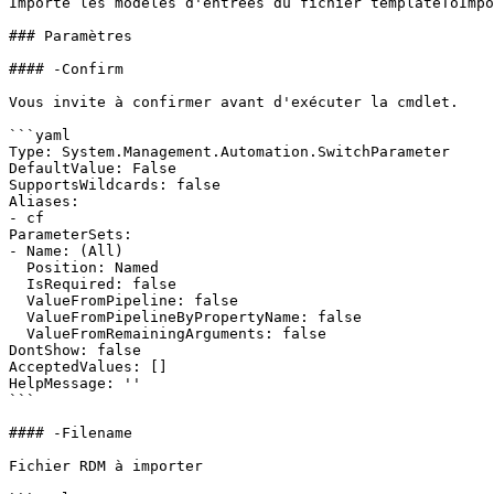
Importe les modèles d'entrées du fichier templateToImpo
### Paramètres

#### -Confirm

Vous invite à confirmer avant d'exécuter la cmdlet.

```yaml

Type: System.Management.Automation.SwitchParameter

DefaultValue: False

SupportsWildcards: false

Aliases:

- cf

ParameterSets:

- Name: (All)

  Position: Named

  IsRequired: false

  ValueFromPipeline: false

  ValueFromPipelineByPropertyName: false

  ValueFromRemainingArguments: false

DontShow: false

AcceptedValues: []

HelpMessage: ''

```

#### -Filename

Fichier RDM à importer
