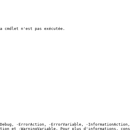
a cmdlet n'est pas exécutée.

Debug, -ErrorAction, -ErrorVariable, -InformationAction,
tion et -WarningVariable. Pour plus d'informations, cons