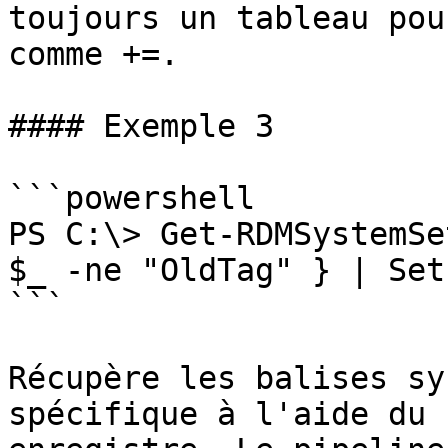
toujours un tableau pou
comme +=.

#### Exemple 3

```powershell

PS C:\> Get-RDMSystemSe
$_ -ne "OldTag" } | Set
```

Récupère les balises sy
spécifique à l'aide du 