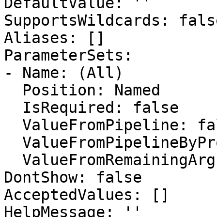
DefaultValue: ''

SupportsWildcards: false
Aliases: []

ParameterSets:

- Name: (All)

  Position: Named

  IsRequired: false

  ValueFromPipeline: false

  ValueFromPipelineByPropertyName: false

  ValueFromRemainingArguments: false

DontShow: false

AcceptedValues: []

HelpMessage: ''
