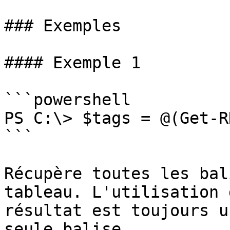
### Exemples

#### Exemple 1

```powershell

PS C:\> $tags = @(Get-R
```

Récupère toutes les bal
tableau. L'utilisation 
résultat est toujours u
seule balise.
