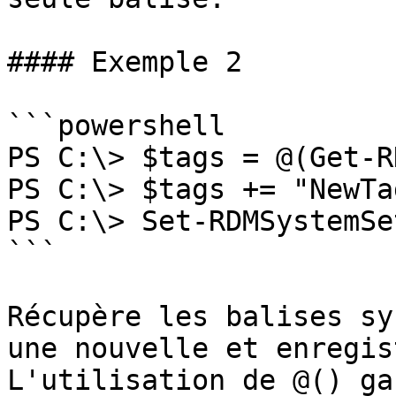
#### Exemple 2

```powershell

PS C:\> $tags = @(Get-R
PS C:\> $tags += "NewTag
PS C:\> Set-RDMSystemSe
```

Récupère les balises sy
une nouvelle et enregis
L'utilisation de @() ga