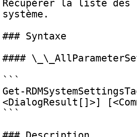
Récupérer la liste des 
système.

### Syntaxe

#### \_\_AllParameterSet
```

Get-RDMSystemSettingsTa
<DialogResult[]>] [<Com
```

### Description
