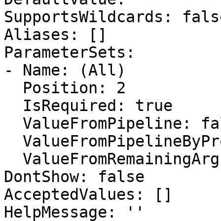
SupportsWildcards: false
Aliases: []

ParameterSets:

- Name: (All)

  Position: 2

  IsRequired: true

  ValueFromPipeline: false

  ValueFromPipelineByPropertyName: false

  ValueFromRemainingArguments: false

DontShow: false

AcceptedValues: []

HelpMessage: ''
