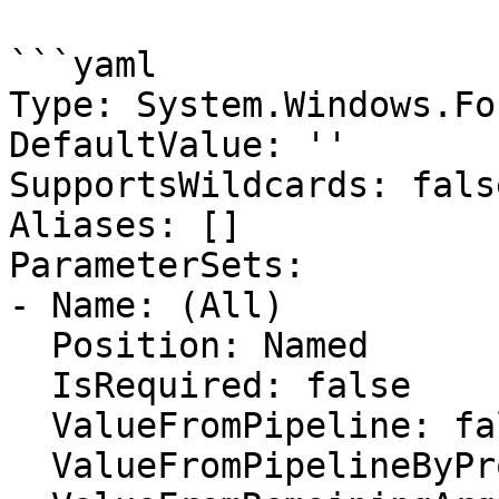
```yaml

Type: System.Windows.Fo
DefaultValue: ''

SupportsWildcards: false
Aliases: []

ParameterSets:

- Name: (All)

  Position: Named

  IsRequired: false

  ValueFromPipeline: false

  ValueFromPipelineByPropertyName: false
