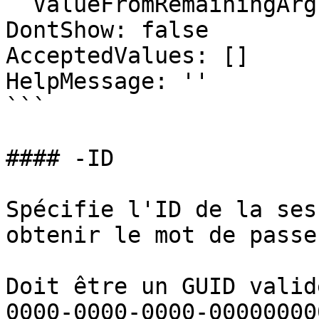
  ValueFromRemainingArguments: false

DontShow: false

AcceptedValues: []

HelpMessage: ''

```

#### -ID

Spécifie l'ID de la ses
obtenir le mot de passe.
Doit être un GUID valid
0000-0000-0000-00000000