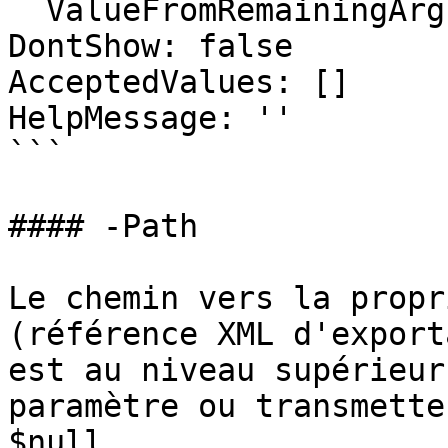
  ValueFromRemainingArguments: false

DontShow: false

AcceptedValues: []

HelpMessage: ''

```

#### -Path

Le chemin vers la propr
(référence XML d'export
est au niveau supérieur
paramètre ou transmette
$null.
