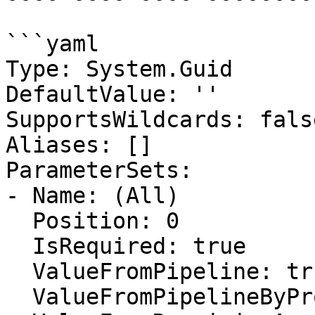
```yaml

Type: System.Guid

DefaultValue: ''

SupportsWildcards: false
Aliases: []

ParameterSets:

- Name: (All)

  Position: 0

  IsRequired: true

  ValueFromPipeline: true

  ValueFromPipelineByPropertyName: false
