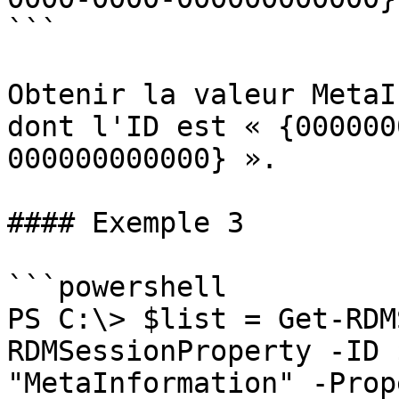
```

Obtenir la valeur MetaI
dont l'ID est « {000000
000000000000} ».

#### Exemple 3

```powershell

PS C:\> $list = Get-RDM
RDMSessionProperty -ID 
"MetaInformation" -Prop