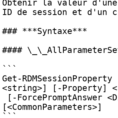
Obtenir la valeur d'une
ID de session et d'un c
### ***Syntaxe***

#### \_\_AllParameterSet
```

Get-RDMSessionProperty 
<string>] [-Property] <
 [-ForcePromptAnswer <DialogResult[]>] 
[<CommonParameters>]

```
