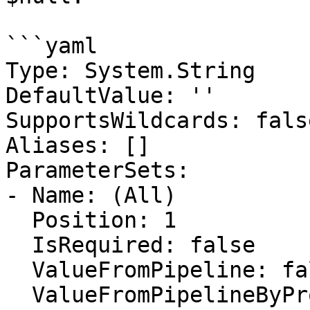
```yaml

Type: System.String

DefaultValue: ''

SupportsWildcards: false
Aliases: []

ParameterSets:

- Name: (All)

  Position: 1

  IsRequired: false

  ValueFromPipeline: false

  ValueFromPipelineByPropertyName: false
