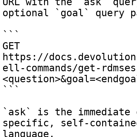
URL with the `ask` quer
optional `goal` query p
```

GET 
https://docs.devolution
ell-commands/get-rdmses
<question>&goal=<endgoal
```

`ask` is the immediate 
specific, self-containe
language.
