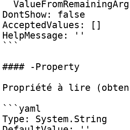
  ValueFromRemainingArguments: false

DontShow: false

AcceptedValues: []

HelpMessage: ''

```

#### -Property

Propriété à lire (obteni
```yaml

Type: System.String

DefaultValue: ''
