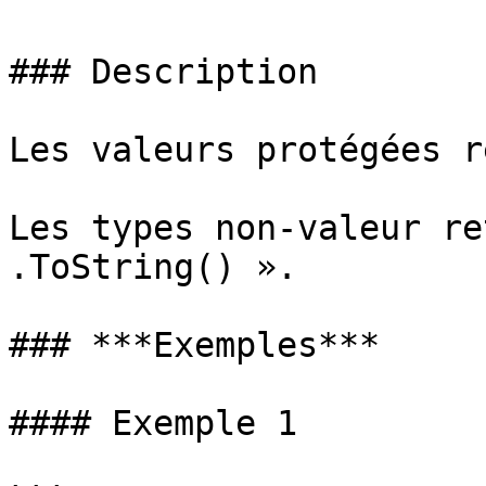
### Description

Les valeurs protégées r
Les types non-valeur re
.ToString() ».

### ***Exemples***

#### Exemple 1
