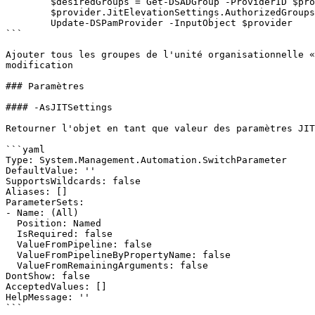
        $desiredGroups = Get-DSADGroup -ProviderID $provider.ID -DN 'OU=Test,DC=mydomain,DC=loc'

        $provider.JitElevationSettings.AuthorizedGroups = $desiredGroups

        Update-DSPamProvider -InputObject $provider

```

Ajouter tous les groupes de l'unité organisationnelle «
modification

### Paramètres

#### -AsJITSettings

Retourner l'objet en tant que valeur des paramètres JIT
```yaml

Type: System.Management.Automation.SwitchParameter

DefaultValue: ''

SupportsWildcards: false

Aliases: []

ParameterSets:

- Name: (All)

  Position: Named

  IsRequired: false

  ValueFromPipeline: false

  ValueFromPipelineByPropertyName: false

  ValueFromRemainingArguments: false

DontShow: false

AcceptedValues: []

HelpMessage: ''

```
