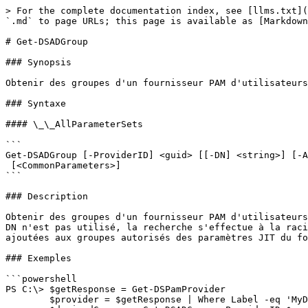
> For the complete documentation index, see [llms.txt](
`.md` to page URLs; this page is available as [Markdown
# Get-DSADGroup

### Synopsis

Obtenir des groupes d'un fournisseur PAM d'utilisateurs
### Syntaxe

#### \_\_AllParameterSets

```

Get-DSADGroup [-ProviderID] <guid> [[-DN] <string>] [-A
 [<CommonParameters>]

```

### Description

Obtenir des groupes d'un fournisseur PAM d'utilisateurs
DN n'est pas utilisé, la recherche s'effectue à la raci
ajoutées aux groupes autorisés des paramètres JIT du fo
### Exemples

```powershell

PS C:\> $getResponse = Get-DSPamProvider

        $provider = $getResponse | Where Label -eq 'MyDomainUserProvider'
