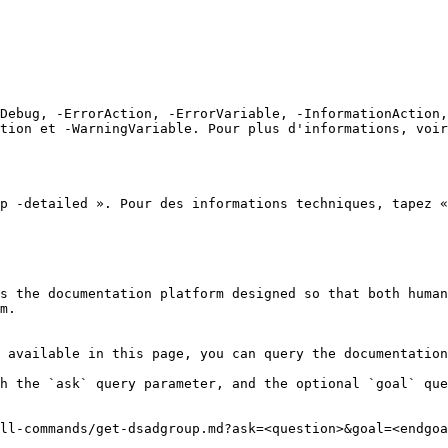
Debug, -ErrorAction, -ErrorVariable, -InformationAction,
tion et -WarningVariable. Pour plus d'informations, voir
p -detailed ». Pour des informations techniques, tapez «
s the documentation platform designed so that both human
m.

 available in this page, you can query the documentation
h the `ask` query parameter, and the optional `goal` que
ll-commands/get-dsadgroup.md?ask=<question>&goal=<endgoa