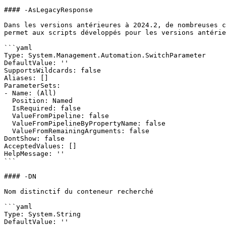
#### -AsLegacyResponse

Dans les versions antérieures à 2024.2, de nombreuses c
permet aux scripts développés pour les versions antérie
```yaml

Type: System.Management.Automation.SwitchParameter

DefaultValue: ''

SupportsWildcards: false

Aliases: []

ParameterSets:

- Name: (All)

  Position: Named

  IsRequired: false

  ValueFromPipeline: false

  ValueFromPipelineByPropertyName: false

  ValueFromRemainingArguments: false

DontShow: false

AcceptedValues: []

HelpMessage: ''

```

#### -DN

Nom distinctif du conteneur recherché

```yaml

Type: System.String

DefaultValue: ''
