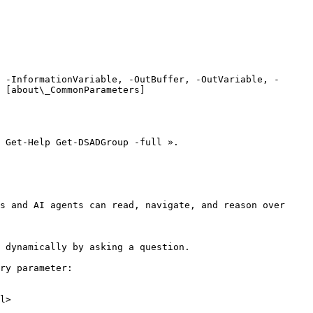
 -InformationVariable, -OutBuffer, -OutVariable, -
 [about\_CommonParameters]
 Get-Help Get-DSADGroup -full ».

s and AI agents can read, navigate, and reason over 
 dynamically by asking a question.

ry parameter:

l>
