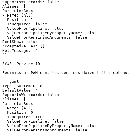
SupportsWildcards: false

Aliases: []

ParameterSets:

- Name: (All)

  Position: 1

  IsRequired: false

  ValueFromPipeline: false

  ValueFromPipelineByPropertyName: false

  ValueFromRemainingArguments: false

DontShow: false

AcceptedValues: []

HelpMessage: ''

```

#### -ProviderID

Fournisseur PAM dont les domaines doivent être obtenus

```yaml

Type: System.Guid

DefaultValue: ''

SupportsWildcards: false

Aliases: []

ParameterSets:

- Name: (All)

  Position: 0

  IsRequired: true

  ValueFromPipeline: false

  ValueFromPipelineByPropertyName: false

  ValueFromRemainingArguments: false
