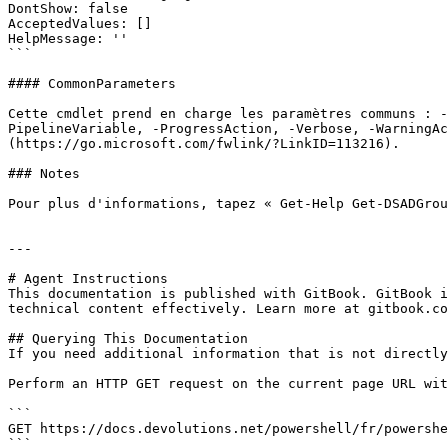
DontShow: false

AcceptedValues: []

HelpMessage: ''

```

#### CommonParameters

Cette cmdlet prend en charge les paramètres communs : -
PipelineVariable, -ProgressAction, -Verbose, -WarningAc
(https://go.microsoft.com/fwlink/?LinkID=113216).

### Notes

Pour plus d'informations, tapez « Get-Help Get-DSADGrou
---

# Agent Instructions

This documentation is published with GitBook. GitBook i
technical content effectively. Learn more at gitbook.co
## Querying This Documentation

If you need additional information that is not directly
Perform an HTTP GET request on the current page URL wit
```

GET https://docs.devolutions.net/powershell/fr/powershe
```
