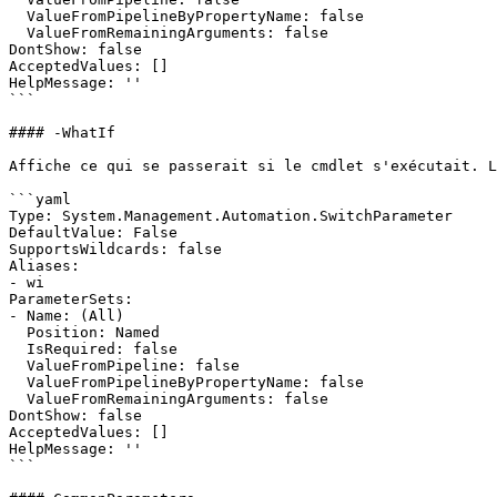
  ValueFromPipelineByPropertyName: false

  ValueFromRemainingArguments: false

DontShow: false

AcceptedValues: []

HelpMessage: ''

```

#### -WhatIf

Affiche ce qui se passerait si le cmdlet s'exécutait. L
```yaml

Type: System.Management.Automation.SwitchParameter

DefaultValue: False

SupportsWildcards: false

Aliases:

- wi

ParameterSets:

- Name: (All)

  Position: Named

  IsRequired: false

  ValueFromPipeline: false

  ValueFromPipelineByPropertyName: false

  ValueFromRemainingArguments: false

DontShow: false

AcceptedValues: []

HelpMessage: ''

```
