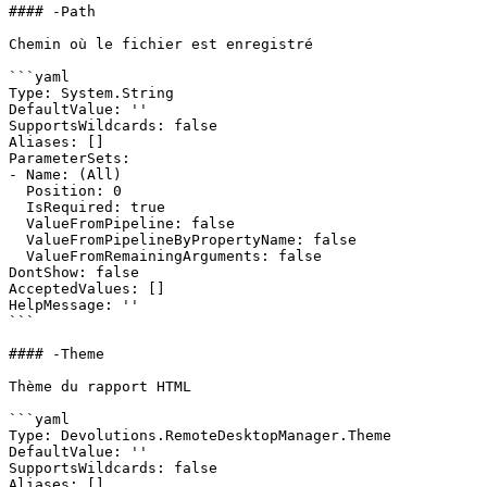
#### -Path

Chemin où le fichier est enregistré

```yaml

Type: System.String

DefaultValue: ''

SupportsWildcards: false

Aliases: []

ParameterSets:

- Name: (All)

  Position: 0

  IsRequired: true

  ValueFromPipeline: false

  ValueFromPipelineByPropertyName: false

  ValueFromRemainingArguments: false

DontShow: false

AcceptedValues: []

HelpMessage: ''

```

#### -Theme

Thème du rapport HTML

```yaml

Type: Devolutions.RemoteDesktopManager.Theme

DefaultValue: ''

SupportsWildcards: false

Aliases: []
