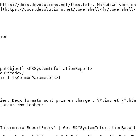
https://docs.devolutions.net/llms.txt). Markdown version
](https://docs.devolutions.net/powershell/fr/powershell-
ier

putObject] <PSSystemInformationReport>

ier. Deux formats sont pris en charge : \*.inv et \*.htm
tateur 'NoClobber'.

InformationReportEntry' | Get-RDMSystemInformationReport