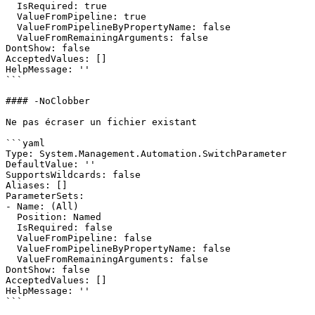
  IsRequired: true

  ValueFromPipeline: true

  ValueFromPipelineByPropertyName: false

  ValueFromRemainingArguments: false

DontShow: false

AcceptedValues: []

HelpMessage: ''

```

#### -NoClobber

Ne pas écraser un fichier existant

```yaml

Type: System.Management.Automation.SwitchParameter

DefaultValue: ''

SupportsWildcards: false

Aliases: []

ParameterSets:

- Name: (All)

  Position: Named

  IsRequired: false

  ValueFromPipeline: false

  ValueFromPipelineByPropertyName: false

  ValueFromRemainingArguments: false

DontShow: false

AcceptedValues: []

HelpMessage: ''

```
