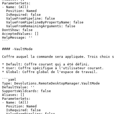
ParameterSets:

- Name: (All)

  Position: Named

  IsRequired: false

  ValueFromPipeline: false

  ValueFromPipelineByPropertyName: false

  ValueFromRemainingArguments: false

DontShow: false

AcceptedValues: []

HelpMessage: ''

```

#### -VaultMode

Coffre auquel la commande sera appliquée. Trois choix s
* Default: Coffre courant qui a été défini.

* User: Coffre spécifique à l'utilisateur courant.

* Global: Coffre global de l'espace de travail.

```yaml

Type: Devolutions.RemoteDesktopManager.VaultMode

DefaultValue: ''

SupportsWildcards: false

Aliases: []

ParameterSets:

- Name: (All)

  Position: Named

  IsRequired: false

  ValueFromPipeline: false
