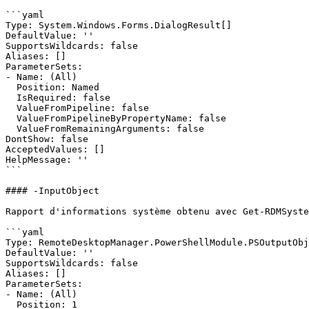
```yaml

Type: System.Windows.Forms.DialogResult[]

DefaultValue: ''

SupportsWildcards: false

Aliases: []

ParameterSets:

- Name: (All)

  Position: Named

  IsRequired: false

  ValueFromPipeline: false

  ValueFromPipelineByPropertyName: false

  ValueFromRemainingArguments: false

DontShow: false

AcceptedValues: []

HelpMessage: ''

```

#### -InputObject

Rapport d'informations système obtenu avec Get-RDMSyste
```yaml

Type: RemoteDesktopManager.PowerShellModule.PSOutputObj
DefaultValue: ''

SupportsWildcards: false

Aliases: []

ParameterSets:

- Name: (All)

  Position: 1
