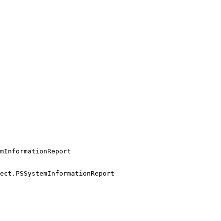
mInformationReport

ect.PSSystemInformationReport
