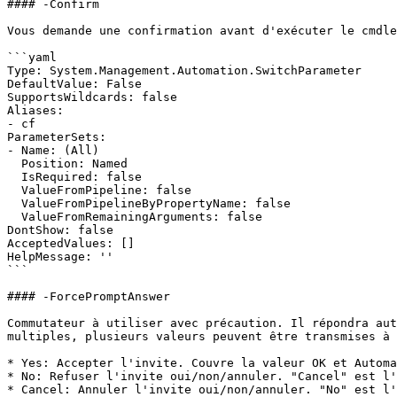
#### -Confirm

Vous demande une confirmation avant d'exécuter le cmdle
```yaml

Type: System.Management.Automation.SwitchParameter

DefaultValue: False

SupportsWildcards: false

Aliases:

- cf

ParameterSets:

- Name: (All)

  Position: Named

  IsRequired: false

  ValueFromPipeline: false

  ValueFromPipelineByPropertyName: false

  ValueFromRemainingArguments: false

DontShow: false

AcceptedValues: []

HelpMessage: ''

```

#### -ForcePromptAnswer

Commutateur à utiliser avec précaution. Il répondra aut
multiples, plusieurs valeurs peuvent être transmises à 
* Yes: Accepter l'invite. Couvre la valeur OK et Automa
* No: Refuser l'invite oui/non/annuler. "Cancel" est l'
* Cancel: Annuler l'invite oui/non/annuler. "No" est l'