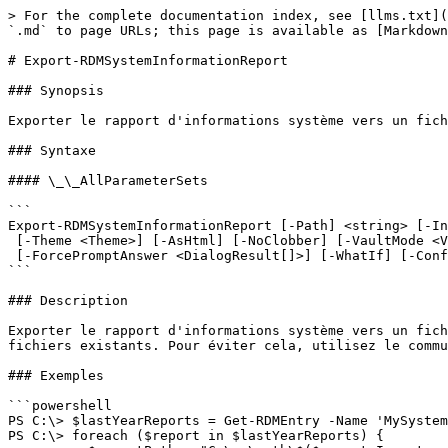
> For the complete documentation index, see [llms.txt](
`.md` to page URLs; this page is available as [Markdown
# Export-RDMSystemInformationReport

### Synopsis

Exporter le rapport d'informations système vers un fich
### Syntaxe

#### \_\_AllParameterSets

```

Export-RDMSystemInformationReport [-Path] <string> [-In
 [-Theme <Theme>] [-AsHtml] [-NoClobber] [-VaultMode <VaultMode>]

 [-ForcePromptAnswer <DialogResult[]>] [-WhatIf] [-Confirm] [<CommonParameters>]

```

### Description

Exporter le rapport d'informations système vers un fich
fichiers existants. Pour éviter cela, utilisez le commu
### Exemples

```powershell

PS C:\> $lastYearReports = Get-RDMEntry -Name 'MySystem
PS C:\> foreach ($report in $lastYearReports) {
