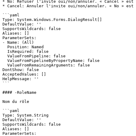
* No: Refuser l'invite oui/non/annuler. « Cancel » est 
* Cancel: Annuler l'invite oui/non/annuler. « No » est 
```yaml

Type: System.Windows.Forms.DialogResult[]

DefaultValue: ''

SupportsWildcards: false

Aliases: []

ParameterSets:

- Name: (All)

  Position: Named

  IsRequired: false

  ValueFromPipeline: false

  ValueFromPipelineByPropertyName: false

  ValueFromRemainingArguments: false

DontShow: false

AcceptedValues: []

HelpMessage: ''

```

#### -RoleName

Nom du rôle

```yaml

Type: System.String

DefaultValue: ''

SupportsWildcards: false

Aliases: []

ParameterSets:
