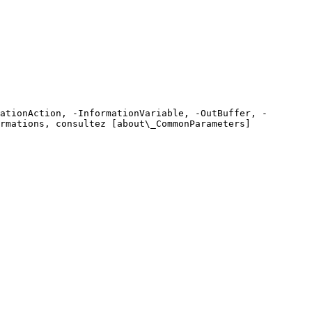
ationAction, -InformationVariable, -OutBuffer, -
rmations, consultez [about\_CommonParameters]