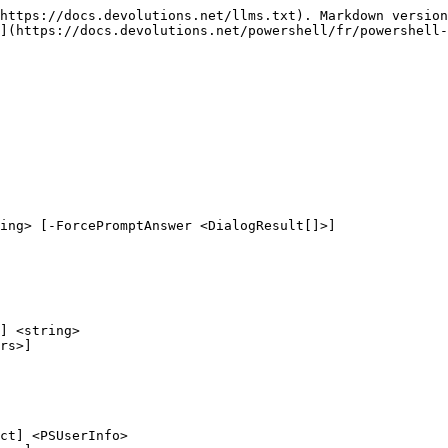
https://docs.devolutions.net/llms.txt). Markdown version
](https://docs.devolutions.net/powershell/fr/powershell-
ing> [-ForcePromptAnswer <DialogResult[]>]

] <string>

ct] <PSUserInfo>
