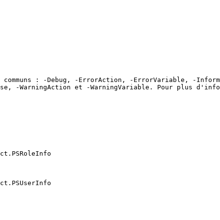
 communs : -Debug, -ErrorAction, -ErrorVariable, -Inform
se, -WarningAction et -WarningVariable. Pour plus d'info
ct.PSRoleInfo

ct.PSUserInfo
