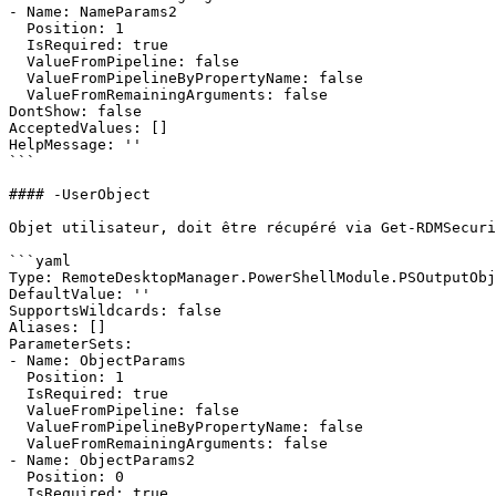
- Name: NameParams2

  Position: 1

  IsRequired: true

  ValueFromPipeline: false

  ValueFromPipelineByPropertyName: false

  ValueFromRemainingArguments: false

DontShow: false

AcceptedValues: []

HelpMessage: ''

```

#### -UserObject

Objet utilisateur, doit être récupéré via Get-RDMSecuri
```yaml

Type: RemoteDesktopManager.PowerShellModule.PSOutputObj
DefaultValue: ''

SupportsWildcards: false

Aliases: []

ParameterSets:

- Name: ObjectParams

  Position: 1

  IsRequired: true

  ValueFromPipeline: false

  ValueFromPipelineByPropertyName: false

  ValueFromRemainingArguments: false

- Name: ObjectParams2

  Position: 0

  IsRequired: true
