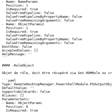
- Name: NameParams

  Position: 1

  IsRequired: true

  ValueFromPipeline: false

  ValueFromPipelineByPropertyName: false

  ValueFromRemainingArguments: false

- Name: ObjectParams2

  Position: 1

  IsRequired: true

  ValueFromPipeline: false

  ValueFromPipelineByPropertyName: false

  ValueFromRemainingArguments: false

DontShow: false

AcceptedValues: []

HelpMessage: ''

```

#### -RoleObject

Objet de rôle, doit être récupéré via Get-RDMRole ou cr
```yaml

Type: RemoteDesktopManager.PowerShellModule.PSOutputObj
DefaultValue: ''

SupportsWildcards: false

Aliases: []

ParameterSets:

- Name: ObjectParams

  Position: 0

  IsRequired: true
