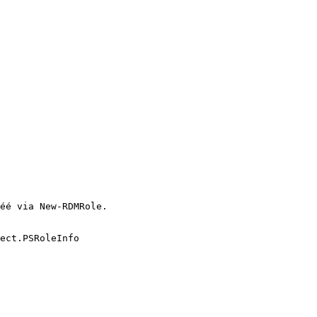
éé via New-RDMRole.

ect.PSRoleInfo
