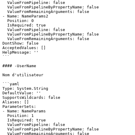
  ValueFromPipeline: false

  ValueFromPipelineByPropertyName: false

  ValueFromRemainingArguments: false

- Name: NameParams2

  Position: 0

  IsRequired: true

  ValueFromPipeline: false

  ValueFromPipelineByPropertyName: false

  ValueFromRemainingArguments: false

DontShow: false

AcceptedValues: []

HelpMessage: ''

```

#### -UserName

Nom d'utilisateur

```yaml

Type: System.String

DefaultValue: ''

SupportsWildcards: false

Aliases: []

ParameterSets:

- Name: NameParams

  Position: 1

  IsRequired: true

  ValueFromPipeline: false

  ValueFromPipelineByPropertyName: false

  ValueFromRemainingArguments: false
