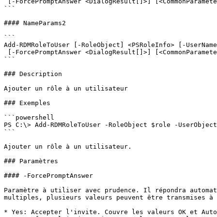
 [-ForcePromptAnswer <DialogResult[]>] [<CommonParameters>]

```

#### NameParams2

```

Add-RDMRoleToUser [-RoleObject] <PSRoleInfo> [-UserName
 [-ForcePromptAnswer <DialogResult[]>] [<CommonParameters>]

```

### Description

Ajouter un rôle à un utilisateur

### Exemples

```powershell

PS C:\> Add-RDMRoleToUser -RoleObject $role -UserObject
```

Ajouter un rôle à un utilisateur.

### Paramètres

#### -ForcePromptAnswer

Paramètre à utiliser avec prudence. Il répondra automat
multiples, plusieurs valeurs peuvent être transmises à 
* Yes: Accepter l'invite. Couvre les valeurs OK et Auto