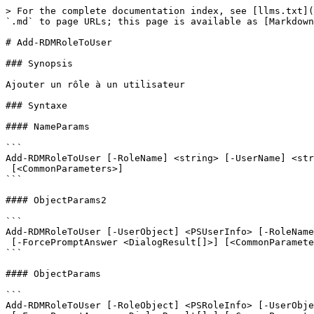
> For the complete documentation index, see [llms.txt](
`.md` to page URLs; this page is available as [Markdown
# Add-RDMRoleToUser

### Synopsis

Ajouter un rôle à un utilisateur

### Syntaxe

#### NameParams

```

Add-RDMRoleToUser [-RoleName] <string> [-UserName] <str
 [<CommonParameters>]

```

#### ObjectParams2

```

Add-RDMRoleToUser [-UserObject] <PSUserInfo> [-RoleName
 [-ForcePromptAnswer <DialogResult[]>] [<CommonParameters>]

```

#### ObjectParams

```

Add-RDMRoleToUser [-RoleObject] <PSRoleInfo> [-UserObje