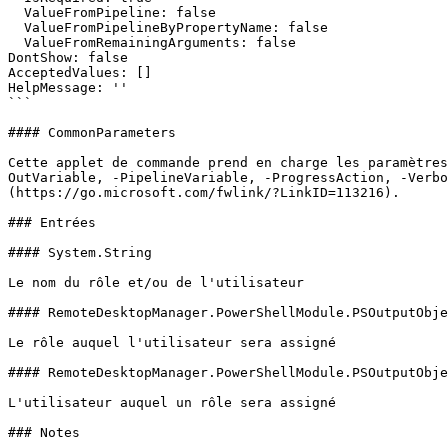
  ValueFromPipeline: false

  ValueFromPipelineByPropertyName: false

  ValueFromRemainingArguments: false

DontShow: false

AcceptedValues: []

HelpMessage: ''

```

#### CommonParameters

Cette applet de commande prend en charge les paramètres
OutVariable, -PipelineVariable, -ProgressAction, -Verbo
(https://go.microsoft.com/fwlink/?LinkID=113216).

### Entrées

#### System.String

Le nom du rôle et/ou de l'utilisateur

#### RemoteDesktopManager.PowerShellModule.PSOutputObje
Le rôle auquel l'utilisateur sera assigné

#### RemoteDesktopManager.PowerShellModule.PSOutputObje
L'utilisateur auquel un rôle sera assigné

### Notes
