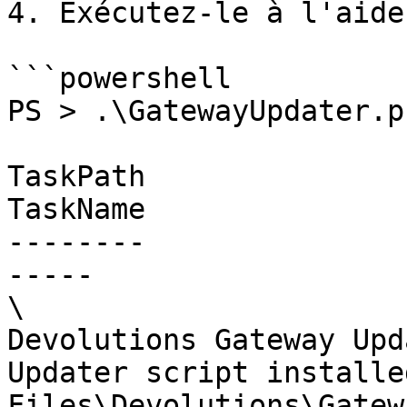
4. Exécutez-le à l'aide
```powershell

PS > .\GatewayUpdater.p
TaskPath                                       
TaskName               
--------               
-----                  
\                                              
Devolutions Gateway Upd
Updater script installe
Files\Devolutions\Gatewa