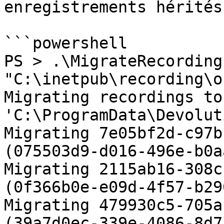
enregistrements hérités
```powershell

PS > .\MigrateRecording
"C:\inetpub\recording\o
Migrating recordings to 
'C:\ProgramData\Devolut
Migrating 7e05bf2d-c97b
(075503d9-d016-496e-b0a
Migrating 2115ab16-308c
(0f366b0e-e09d-4f57-b29
Migrating 479930c5-705a
(39a7d0ec-339e-4086-8d7