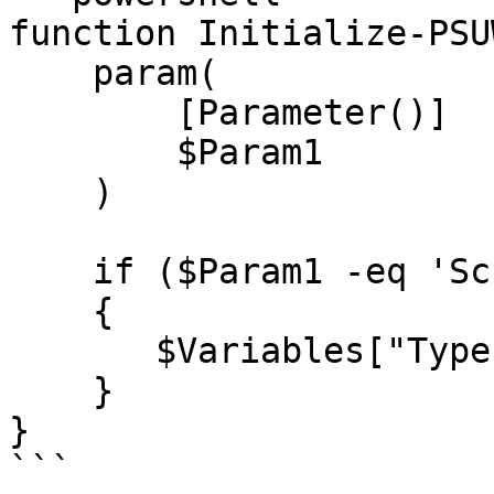
function Initialize-PSU
    param(

        [Parameter()]

        $Param1

    )

    if ($Param1 -eq 'Script')

    {

       $Variables["Type"] = "Script"

    }

}

```
